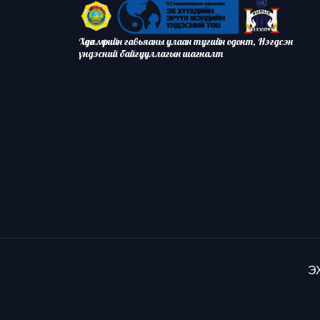
Хөдөлмөрийн гавьяаны улаан тугийн одонт, Нэгдсэн
үндэсний байгууллагын шагналт
ЭХ