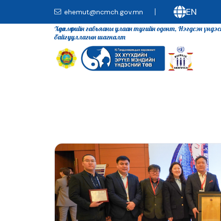
EN
ehemut@ncmch.gov.mn
Хөдөлмөрийн гавьяаны улаан тугийн одонт, Нэгдсэн үндэ
байгууллагын шагналт