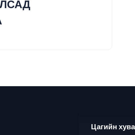
УЛСАД
А
Цагийн хув