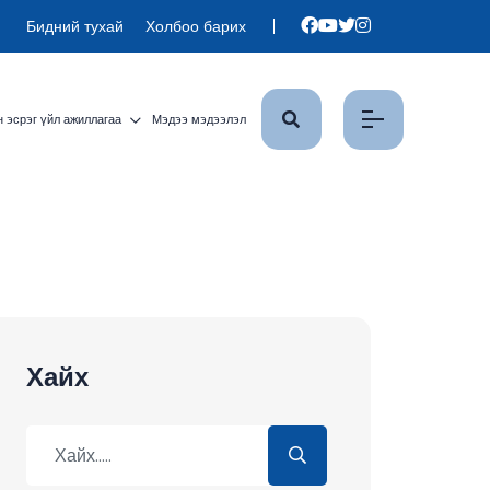
Бидний тухай
Холбоо барих
 эсрэг үйл ажиллагаа
Мэдээ мэдээлэл
Хайх