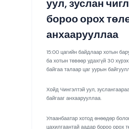
уул, зуслан чиг
бороо орох төлө
анхаарууллаа
15:00 цагийн байдлаар хотын бар
ба хотын төвөөр удахгүй 30 хүрэ
байгаа талаар цаг уурын байгуул
Хойд Чингэлтэй уул, зуслангаара
байгааг анхаарууллаа.
Улаанбаатар хотод өнөөдөр болон
цахилгаантай аадар бороо орох т