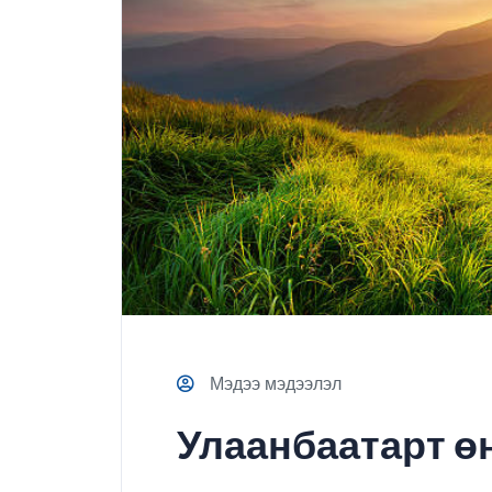
Мэдээ мэдээлэл
Улаанбаатарт ө