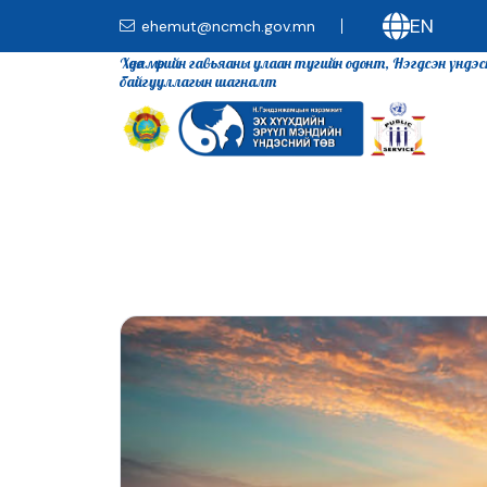
EN
ehemut@ncmch.gov.mn
Хөдөлмөрийн гавьяаны улаан тугийн одонт, Нэгдсэн үндэ
байгууллагын шагналт