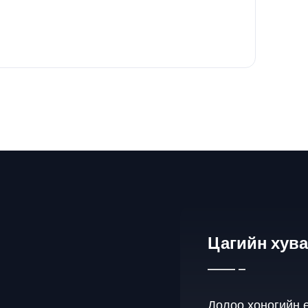
Цагийн хув
Долоо хоногийн 