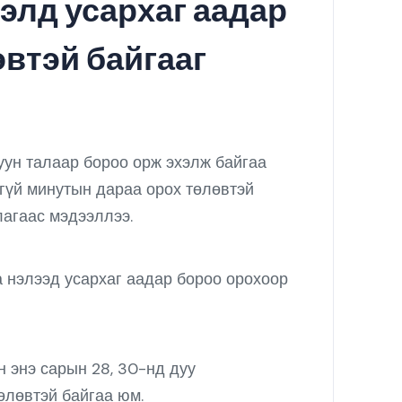
лэлд усархаг аадар
втэй байгааг
уун талаар бороо орж эхэлж байгаа
хгүй минутын дараа орох төлөвтэй
лагаас мэдээллээ.
а нэлээд усархаг аадар бороо орохоор
 энэ сарын 28, 30-нд дуу
өлөвтэй байгаа юм.