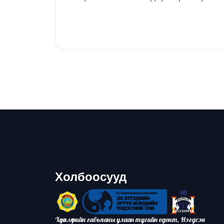
Холбоосууд
Хөдөлмөрийн гавьяаны улаан тугийн одонт, Нэгдсэн