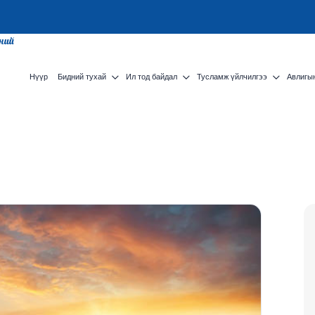
сний
Нүүр
Бидний тухай
Ил тод байдал
Тусламж үйлчилгээ
Авлигын