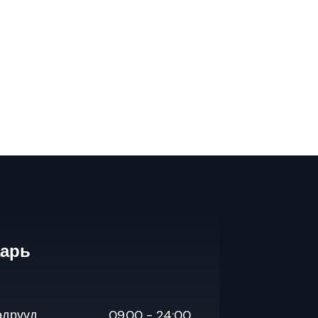
аарь
өдрүүд
09.00 - 24:00