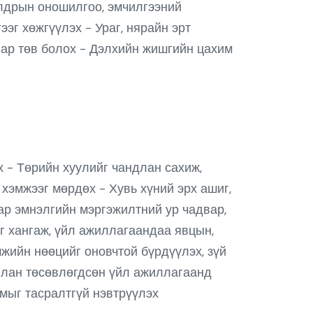
алдрын оношилгоо, эмчилгээний
эг хөжгүүлэх - Ураг, нярайн эрт
ар төв болох - Дэлхийн жишгийн цахим
эх - Төрийн хуулийг чандлан сахиж,
хэмжээг мөрдөх - Хувь хүний эрх ашиг,
аар эмнэлгийн мэргэжилтний ур чадвар,
г хангаж, үйл ажиллагаандаа явцын,
мжийн нөөцийг оновчтой бүрдүүлэх, зүй
илан төсөвлөгдсөн үйл ажиллагаанд
чмыг тасралтгүй нэвтрүүлэх