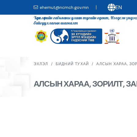
EN
ehemut@ncmch.gov.mn
Хөдөлмөрийн гавьяаны улаан тугийн одонт, Нэгдсэн үндэ
байгууллагын шагналт
ЭХЛЭЛ
/
БИДНИЙ ТУХАЙ
/
АЛСЫН ХАРАА, ЗО
АЛСЫН ХАРАА, ЗОРИЛТ, З