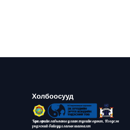
Холбоосууд
Хөдөлмөрийн гавьяаны улаан тугийн одонт, Нэгдсэн
үндэсний байгууллагын шагналт