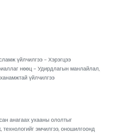
усламж үйлчилгээ - Хэрэгцээ
ериаллаг нөөц - Удирдлагын манлайлал,
л ханамжтай үйлчилгээ
лсан анагаах ухааны ололтыг
к, технологийг эмчилгээ, оношилгоонд