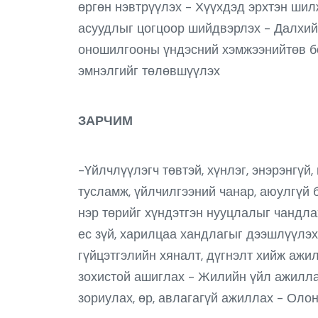
өргөн нэвтрүүлэх - Хүүхдэд эрхтэн ши
асуудлыг цогцоор шийдвэрлэх - Далхийн
оношилгооны үндэсний хэмжээнийтөв бо
эмнэлгийг төлөвшүүлэх
ЗАРЧИМ
-Үйлчлүүлэгч төвтэй, хүнлэг, энэрэнгүй,
тусламж, үйлчилгээний чанар, аюулгүй 
нэр төрийг хүндэтгэн нууцлалыг чандла
ес зүй, харилцаа хандлагыг дээшлүүлэх
гүйцэтгэлийн хяналт, дүгнэлт хийж ажил
зохистой ашиглах - Жилийн үйл ажилла
зориулах, өр, авлагагүй ажиллах - Оло