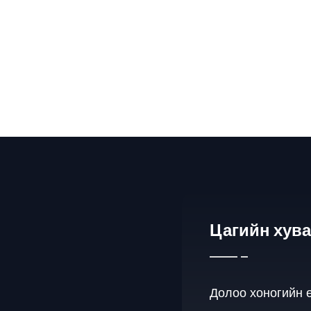
Цагийн хув
Долоо хоногийн 