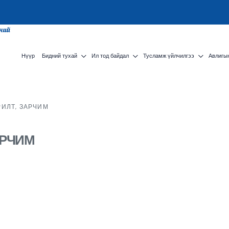
сний
Нүүр
Бидний тухай
Ил тод байдал
Тусламж үйлчилгээ
Авлигын
РИЛТ, ЗАРЧИМ
АРЧИМ