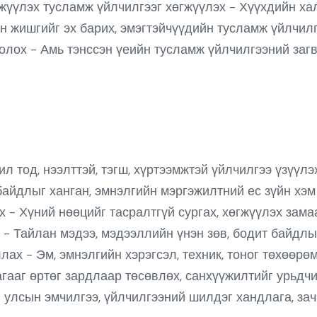
лжүүлэх тусламж үйлчилгээг хөгжүүлэх - Хүүхдийн х
 жишгийг эх барих, эмэгтэйчүүдийн тусламж үйлчилгэ
лох - Амь тэнссэн үеийн тусламж үйлчилгээний загв
 ил тод, нээлттэй, тэгш, хүртээмжтэй үйлчилгээ үзүүл
байдлыг ханган, эмнэлгийн мэргэжилтний ес зүйн хэм 
х - Хүний нөөцийг тасралтгүй сургах, хөгжүүлэх зам
 - Тайлан мэдээ, мэдээллийн үнэн зөв, бодит байдлы
лах - Эм, эмнэлгийн хэрэгсэл, техник, тоног төхөөрө
гааг өртөг зардлаар төсөвлөх, санхүүжилтийг урьдч
н улсын эмчилгээ, үйлчилгээний шилдэг хандлага, за