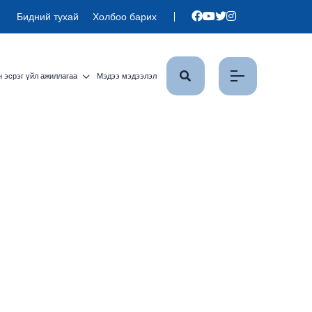
Бидний тухай
Холбоо барих
 эсрэг үйл ажиллагаа
Мэдээ мэдээлэл