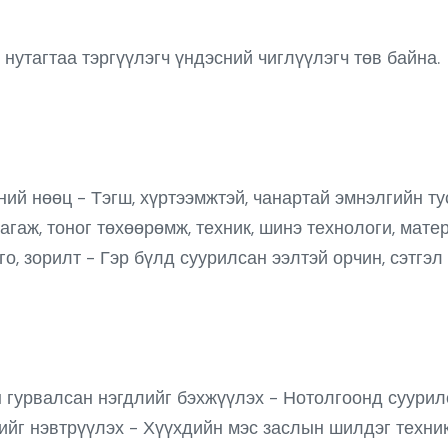
нутагтаа тэргүүлэгч үндэсний чиглүүлэгч төв байна.
үний нөөц - Тэгш, хүртээмжтэй, чанартай эмнэлгийн т
гаж, тоног төхөөрөмж, техник, шинэ технологи, мат
го, зорилт - Гэр бүлд суурилсан ээлтэй орчин, сэтгэ
н гурвалсан нэгдлийг бэхжүүлэх - Нотолгоонд суури
гийг нэвтрүүлэх - Хүүхдийн мэс заслын шилдэг техни