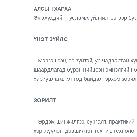
АЛСЫН ХАРАА
Эх хүүхдийн тусламж үйлчилгээгээр бүс 
ҮНЭТ ЗҮЙЛС
- Мэргэшсэн, ес зүйтэй, ур чадвартай х
шаардлагад бүрэн нийцсэн эмнэлгийн ба
хариуцлага, ил тод байдал, эрхэм зорил
ЗОРИЛТ
- Эрдэм шинжилгээ, сургалт, практикий
хэргжүүлэн, дэвшилтэт техник, техноло