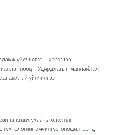
усламж үйлчилгээ - Хэрэгцээ
ериаллаг нөөц - Удирдлагын манлайлал,
л ханамжтай үйлчилгээ
лсан анагаах ухааны ололтыг
к, технологийг эмчилгээ, оношилгоонд