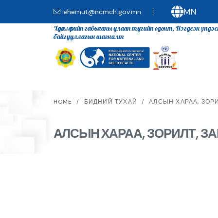
MN
ehemut@ncmch.gov.mn
Хөдөлмөрийн гавьяаны улаан тугийн одонт, Нэгдсэн үндэ
байгууллагын шагналт
HOME
/
БИДНИЙ ТУХАЙ
/
АЛСЫН ХАРАА, ЗОР
АЛСЫН ХАРАА, ЗОРИЛТ, З