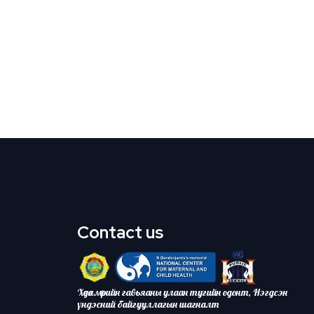
Contact us
Хөдөлмөрийн гавьяаны улаан тугийн одонт, Нэгдсэн
үндэсний байгууллагын шагналт