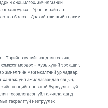
алдрын оношилгоо, эмчилгээний
эг хөжгүүлэх - Ураг, нярайн эрт
ар төв болох - Дэлхийн жишгийн цахим
эх - Төрийн хуулийг чандлан сахиж,
хэмжээг мөрдөх - Хувь хүний эрх ашиг,
аар эмнэлгийн мэргэжилтний ур чадвар,
г хангаж, үйл ажиллагаандаа явцын,
мжийн нөөцийг оновчтой бүрдүүлэх, зүй
илан төсөвлөгдсөн үйл ажиллагаанд
чмыг тасралтгүй нэвтрүүлэх