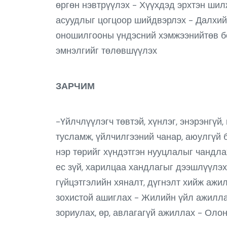
өргөн нэвтрүүлэх - Хүүхдэд эрхтэн ши
асуудлыг цогцоор шийдвэрлэх - Далхийн
оношилгооны үндэсний хэмжээнийтөв бо
эмнэлгийг төлөвшүүлэх
ЗАРЧИМ
-Үйлчлүүлэгч төвтэй, хүнлэг, энэрэнгүй,
тусламж, үйлчилгээний чанар, аюулгүй 
нэр төрийг хүндэтгэн нууцлалыг чандла
ес зүй, харилцаа хандлагыг дээшлүүлэх
гүйцэтгэлийн хяналт, дүгнэлт хийж ажил
зохистой ашиглах - Жилийн үйл ажилла
зориулах, өр, авлагагүй ажиллах - Оло