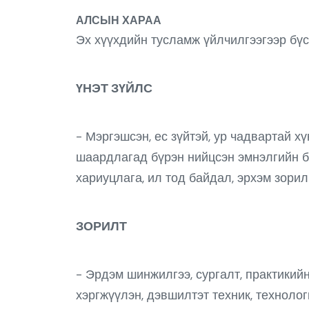
АЛСЫН ХАРАА
Эх хүүхдийн тусламж үйлчилгээгээр бүс 
ҮНЭТ ЗҮЙЛС
- Мэргэшсэн, ес зүйтэй, ур чадвартай х
шаардлагад бүрэн нийцсэн эмнэлгийн ба
хариуцлага, ил тод байдал, эрхэм зорил
ЗОРИЛТ
- Эрдэм шинжилгээ, сургалт, практикий
хэргжүүлэн, дэвшилтэт техник, техноло