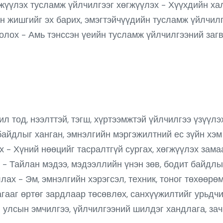
лжүүлэх тусламж үйлчилгээг хөгжүүлэх - Хүүхдийн х
 жишгийг эх барих, эмэгтэйчүүдийн тусламж үйлчилгэ
лох - Амь тэнссэн үеийн тусламж үйлчилгээний загв
 ил тод, нээлттэй, тэгш, хүртээмжтэй үйлчилгээ үзүүл
байдлыг ханган, эмнэлгийн мэргэжилтний ес зүйн хэм 
х - Хүний нөөцийг тасралтгүй сургах, хөгжүүлэх зам
 - Тайлан мэдээ, мэдээллийн үнэн зөв, бодит байдлы
лах - Эм, эмнэлгийн хэрэгсэл, техник, тоног төхөөрө
гааг өртөг зардлаар төсөвлөх, санхүүжилтийг урьдч
н улсын эмчилгээ, үйлчилгээний шилдэг хандлага, за