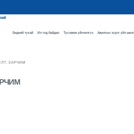
сний
Бидний тухай
Ил тод байдал
Тусламж үйлчилгээ
Авилгын эсрэг үйл ажл
ИЛТ, ЗАРЧИМ
АРЧИМ