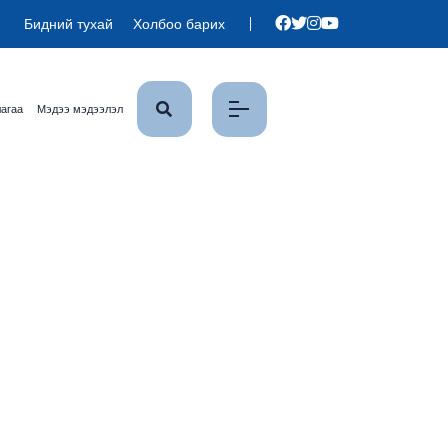
Бидний тухай
Холбоо барих
лагаа
Мэдээ мэдээлэл