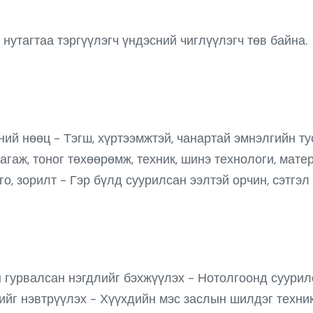
нутагтаа тэргүүлэгч үндэсний чиглүүлэгч төв байна.
үний нөөц - Тэгш, хүртээмжтэй, чанартай эмнэлгийн т
гаж, тоног төхөөрөмж, техник, шинэ технологи, мат
го, зорилт - Гэр бүлд суурилсан ээлтэй орчин, сэтгэ
н гурвалсан нэгдлийг бэхжүүлэх - Нотолгоонд суури
гийг нэвтрүүлэх - Хүүхдийн мэс заслын шилдэг техни