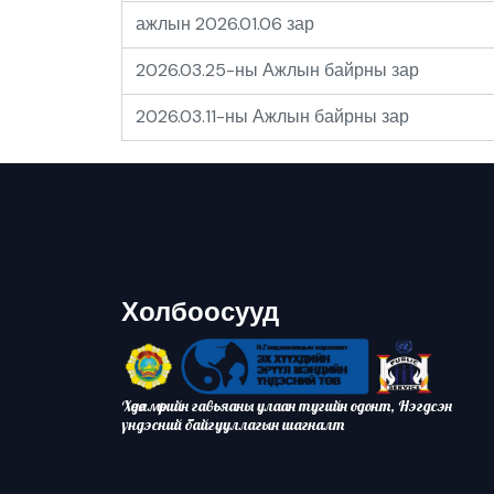
ажлын 2026.01.06 зар
2026.03.25-ны Ажлын байрны зар
2026.03.11-ны Ажлын байрны зар
Холбоосууд
Хөдөлмөрийн гавьяаны улаан тугийн одонт, Нэгдсэн
үндэсний байгууллагын шагналт