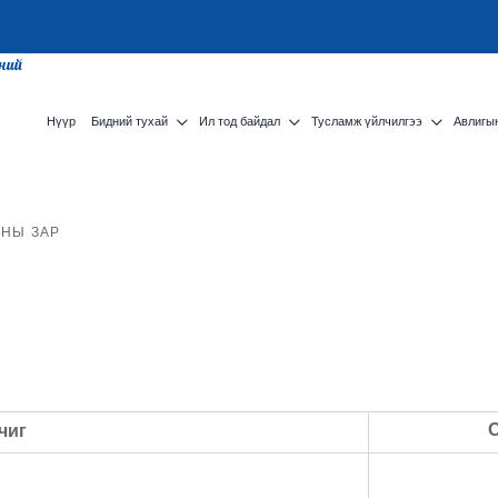
сний
Нүүр
Бидний тухай
Ил тод байдал
Тусламж үйлчилгээ
Авлигын
НЫ ЗАР
чиг