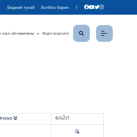
Бидний тухай
Холбоо барих
 эсрэг үйл ажиллагаа
Мэдээ мэдээлэл
Огноо
ФАЙЛ