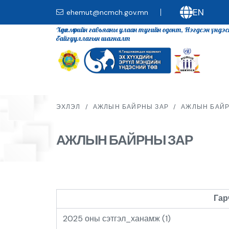
EN
ehemut@ncmch.gov.mn
Хөдөлмөрийн гавьяаны улаан тугийн одонт, Нэгдсэн үндэ
байгууллагын шагналт
ЭХЛЭЛ
/
АЖЛЫН БАЙРНЫ ЗАР
/
АЖЛЫН БАЙР
АЖЛЫН БАЙРНЫ ЗАР
Гар
2025 оны сэтгэл_ханамж (1)