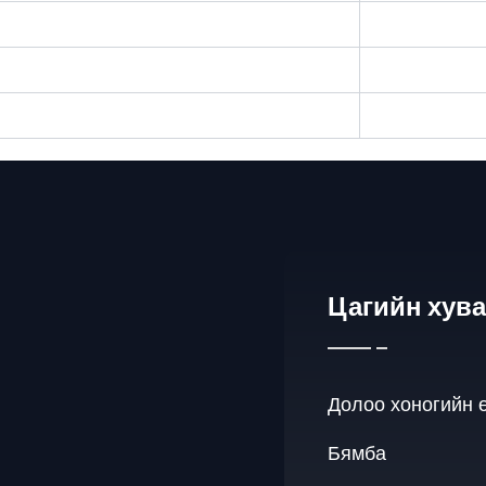
Цагийн хув
Долоо хоногийн 
Бямба