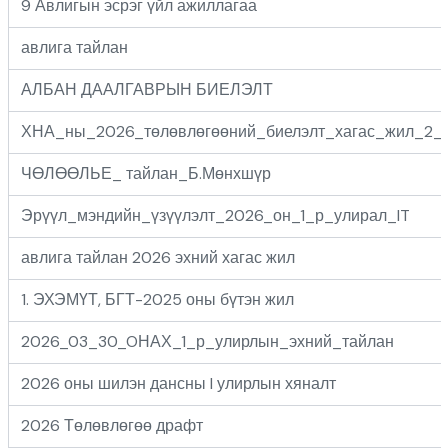
9 Авлигын эсрэг үйл ажиллагаа
авлига тайлан
АЛБАН ДААЛГАВРЫН БИЕЛЭЛТ
ХНА_ны_2026_төлөвлөгөөний_биелэлт_хагас_жил_2_
ЧӨЛӨӨЛЬЕ_ тайлан_Б.Мөнхшүр
Эрүүл_мэндийн_үзүүлэлт_2026_он_1_р_улирал_IT
авлига тайлан 2026 эхний хагас жил
1. ЭХЭМҮТ, БГТ-2025 оны бүтэн жил
2026_03_30_OНАХ_1_р_улирлын_эхний_тайлан
2026 оны шилэн дансны I улирлын хяналт
2026 Төлөвлөгөө драфт