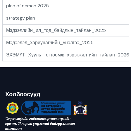
plan of ncmch 2025
strategy plan
Мэдээллийн_ил_тод_байдлын_тайлан_2025
Мэдээлэл_хариуцагчийн_үнэлгээ_2025
ЭХЭМҮТ_Хууль_тогтоомж_хэрэгжилтийн_тайлан_2026
Холбоосууд
Хөдөлмөрийн гавьяаны улаан тугийн
одонт, Нэгдсэн үндэсний байгууллагын
шагналт