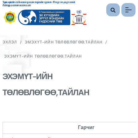
Хөдөлмөрийн гавьяаны улаан тугийн одонт, Нэгдсэн үндэсний
байгууллагын шагналт
ЭХЛЭЛ
/
ЭМЭХҮТ-ИЙН ТӨЛӨВЛӨГӨӨ,ТАЙЛАН
/
ЭХЭМҮТ-ИЙН ТӨЛӨВЛӨГӨӨ,ТАЙЛАН
ЭХЭМҮТ-ИЙН
ТӨЛӨВЛӨГӨӨ,ТАЙЛАН
Гарчиг