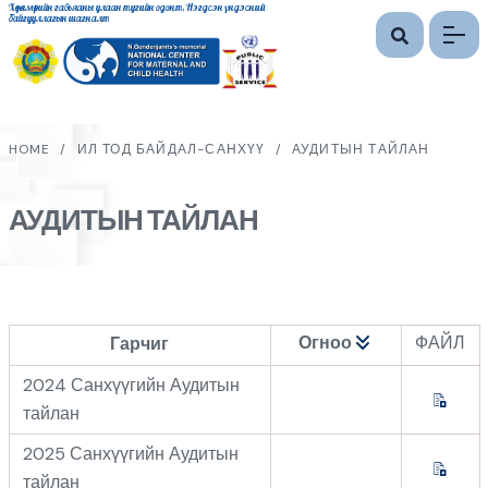
Хөдөлмөрийн гавьяаны улаан тугийн одонт, Нэгдсэн үндэсний
байгууллагын шагналт
HOME
/
ИЛ ТОД БАЙДАЛ-САНХҮҮ
/
АУДИТЫН ТАЙЛАН
АУДИТЫН ТАЙЛАН
Огноо
ФАЙЛ
Гарчиг
2024 Санхүүгийн Аудитын
тайлан
2025 Санхүүгийн Аудитын
тайлан