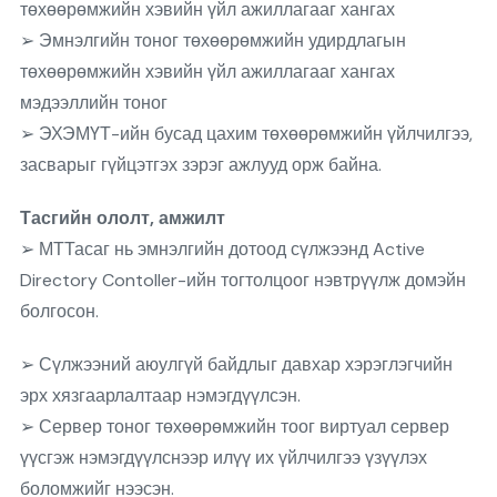
төхөөрөмжийн хэвийн үйл ажиллагааг хангах
➢ Эмнэлгийн тоног төхөөрөмжийн удирдлагын
төхөөрөмжийн хэвийн үйл ажиллагааг хангах
мэдээллийн тоног
➢ ЭХЭМҮТ-ийн бусад цахим төхөөрөмжийн үйлчилгээ,
засварыг гүйцэтгэх зэрэг ажлууд орж байна.
Тасгийн ололт, амжилт
➢ МТТасаг нь эмнэлгийн дотоод сүлжээнд Active
Directory Contoller-ийн тогтолцоог нэвтрүүлж домэйн
болгосон.
➢ Сүлжээний аюулгүй байдлыг давхар хэрэглэгчийн
эрх хязгаарлалтаар нэмэгдүүлсэн.
➢ Сервер тоног төхөөрөмжийн тоог виртуал сервер
үүсгэж нэмэгдүүлснээр илүү их үйлчилгээ үзүүлэх
боломжийг нээсэн.