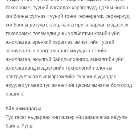
төхөөрөмж, түүний дагалдах хэрэгслүүд, цахим болон
холбооны сүлжээ, түүний тоног төхөөрөмж, серверүүд,
холбооны дотуур станц, чанга яригч, зарлан мэдээлэх
төхөөрөмж, телемедицины холболтын хэвийн үйл
ажиллагаа, ерөнхий хэрэглээ, эмнэлгийн тусгай
зориулалтын програм хангамжуудын хэвийн
ажиллагаа, аюулгүй байдлыг хангах, эмнэлгийн үйл
ажиллагаанд мэдээллийн технологийн ололтыг
нэвтрүүлэх ажлыг мэргэжлийн түвшинд удирдан
явуулах улмаар тус эмнэлгийг цахим эмнэлэг болгоход
оршино.
Үйл ажиллагаа
Тус тасаг нь дараах чиглэлээр үйл ажиллагаа явуулж
байна. Үүнд: