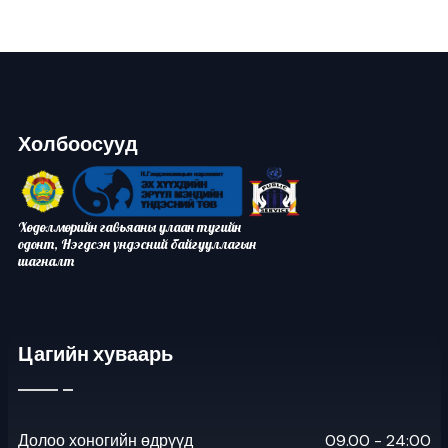
Холбоосууд
Хөдөлмөрийн гавьяаны улаан тугийн
одонт, Нэгдсэн үндэсний байгууллагын
шагналт
Цагийн хуваарь
Долоо хоногийн өдрүүд
09.00 - 24:00