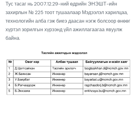
Тус тасаг нь 2007.12.29-ний өдрийн ЭНЭШТ-ийн
захирлын № 225 тоот тушаалаар Мэдээлэл харилцаа,
технологийн алба гэж биеэ даасан нэгж болсоор өнөөг
хүртэл зорилгын хүрээнд үйл ажиллагаагаа явуулж
байна.