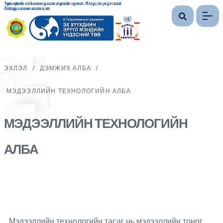
Хөдөлмөрийн гавьяаны улаан тугийн одонт, Нэгдсэн үндэсний
байгууллагын шагналт
ЭХЛЭЛ
/
ДЭМЖИХ АЛБА
/
МЭДЭЭЛЛИЙН ТЕХНОЛОГИЙН АЛБА
МЭДЭЭЛЛИЙН ТЕХНОЛОГИЙН
АЛБА
Мэдээллийн технологийн тасаг нь мэдээллийн тоног