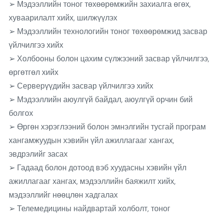
➢ Мэдээллийн тоног төхөөрөмжийн захиалга өгөх,
хуваарилалт хийх, шилжүүлэх
➢ Мэдээллийн технологийн тоног төхөөрөмжид засвар
үйлчилгээ хийх
➢ Холбооны болон цахим сүлжээний засвар үйлчилгээ,
өргөтгөл хийх
➢ Серверүүдийн засвар үйлчилгээ хийх
➢ Мэдээллийн аюулгүй байдал, аюулгүй орчин бий
болгох
➢ Өргөн хэрэглээний болон эмнэлгийн тусгай програм
хангамжуудын хэвийн үйл ажиллагааг хангах,
эвдрэлийг засах
➢ Гадаад болон дотоод вэб хуудасны хэвийн үйл
ажиллагааг хангах, мэдээллийн баяжилт хийх,
мэдээллийг нөөцлөн хадгалах
➢ Телемедицины найдвартай холболт, тоног