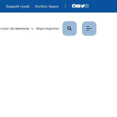
Бидний тухай
Холбоо барих
 эсрэг үйл ажиллагаа
Мэдээ мэдээлэл