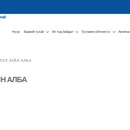
сний
Нүүр
Бидний тухай
Ил тод байдал
Тусламж үйлчилгээ
Авлигын
ЛЭЛ ЗҮЙН АЛБА
ЙН АЛБА