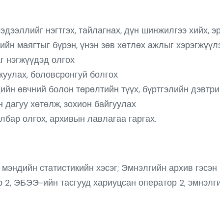
дээллийг нэгтгэх, тайлагнах, дүн шинжилгээ хийх, э
йн маягтыг бүрэн, үнэн зөв хөтлөх ажлыг хэрэгжүүлэ
аг нэгжүүдэд олгох
уулах, боловсронгуй болгох
ийн өвчний болон төрөлтийн түүх, бүртгэлийн дэвтри
 дагуу хөтөлж, зохион байгуулах
улбар олгох, архивын лавлагаа гаргах.
мэндийн статистикийн хэсэг; Эмнэлгийн архив гэсэн б
р 2, ЭБЭЭ-ийн тасгууд хариуцсан оператор 2, эмнэлг