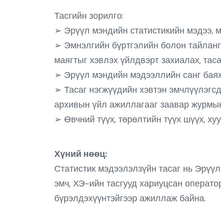
Тасгийн зорилго:
➢ Эрүүл мэндийн статистикийн мэдээ, мэ
➢ Эмнэлгийн бүртгэлийн болон тайланги
маягтыг хэвлэх үйлдвэрт захиалах, тас
➢ Эрүүл мэндийн мэдээллийн санг баяж
➢ Тасаг нэгжүүдийн хэвтэн эмчлүүлэгсд
архивын үйл ажиллагааг заавар журмын
➢ Өвчний түүх, төрөлтийн түүх шүүх, ху
Хүний нөөц:
Статистик мэдээлэлзүйн тасаг нь Эрүүл 
эмч, ХЭ-ийн тасгууд хариуцсан операто
бүрэлдэхүүнтэйгээр ажиллаж байна.