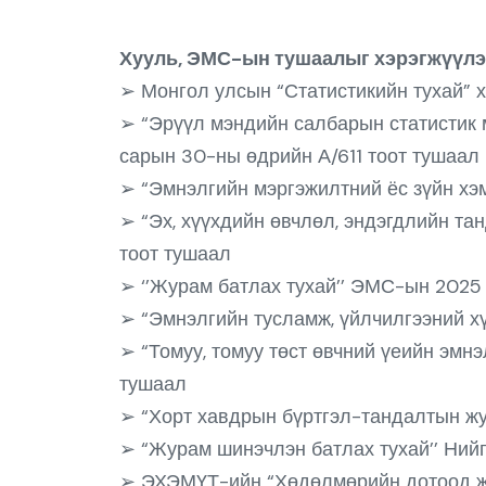
Хууль, ЭМС-ын тушаалыг хэрэгжүүлэ
➢ Монгол улсын “Статистикийн тухай” 
➢ “Эрүүл мэндийн салбарын статистик 
сарын 30-ны өдрийн А/611 тоот тушаал
➢ “Эмнэлгийн мэргэжилтний ёс зүйн хэ
➢ “Эх, хүүхдийн өвчлөл, эндэгдлийн та
тоот тушаал
➢ ‘’Журам батлах тухай’’ ЭМС-ын 2025 
➢ “Эмнэлгийн тусламж, үйлчилгээний хү
➢ “Томуу, томуу төст өвчний үеийн эмн
тушаал
➢ “Хорт хавдрын бүртгэл-тандалтын жу
➢ “Журам шинэчлэн батлах тухай’’ Ний
➢ ЭХЭМҮТ-ийн “Хөдөлмөрийн дотоод жу