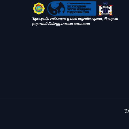
Хөдөлмөрийн гавьяаны улаан тугийн одонт, Нэгдсэн
үндэсний байгууллагын шагналт
ЭХ