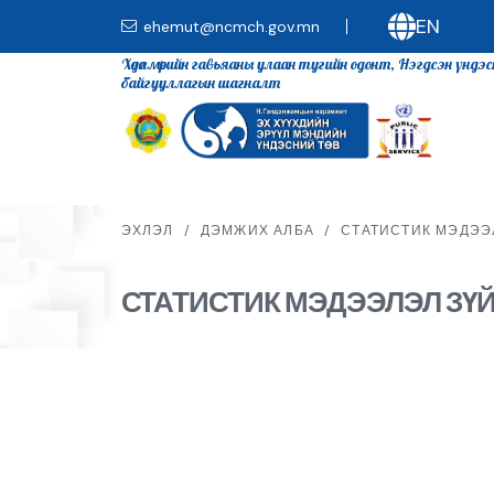
EN
ehemut@ncmch.gov.mn
Хөдөлмөрийн гавьяаны улаан тугийн одонт, Нэгдсэн үндэ
байгууллагын шагналт
ЭХЛЭЛ
/
ДЭМЖИХ АЛБА
/
СТАТИСТИК МЭДЭЭ
СТАТИСТИК МЭДЭЭЛЭЛ ЗҮ