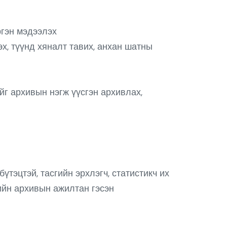
ргэн мэдээлэх
х, түүнд хяналт тавих, анхан шатны
йг архивын нэгж үүсгэн архивлах,
үтэцтэй, тасгийн эрхлэгч, статистикч их
ийн архивын ажилтан гэсэн