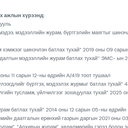
х ажлын хүрээнд:
хууль
мэдээ, мэдээллийн журам, бүртгэлийн маягтыг шинэч
м хэмжээг шинэчлэн батлах тухай” 2019 оны 09 сары
ндалтын мэдээллийн журам батлах тухай’’ ЭМС- ын 2
оны 11 сарын 12-ны өдрийн А/419 тоот тушаал
лээгдлийг бүртгэх, мэдээлэх журмыг батлах тухай” 4
элгийн тусламж, үйлчилгээг зохицуулах тухай” 2025 о
рам батлах тухай” 2014 оны 12 сарын 05-ны өдрийн 
гмийн даатгалын ерөнхий газрын даргын 2021 оны 03
рам”, ”Архивын журам”, хөдөлмөрийн гэрээ болон з