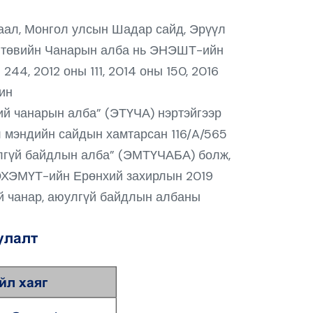
аал, Монгол улсын Шадар сайд, Эрүүл
н төвийн Чанарын алба нь ЭНЭШТ-ийн
4, 2012 оны 111, 2014 оны 150, 2016
ин
ий чанарын алба” (ЭТҮЧА) нэртэйгээр
л мэндийн сайдын хамтарсан 116/A/565
улгүй байдлын алба” (ЭМТҮЧАБА) болж,
 ЭХЭМҮТ-ийн Ерөнхий захирлын 2019
й чанар, аюулгүй байдлын албаны