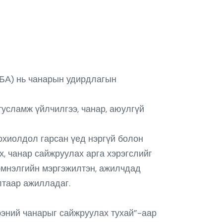
БА) нь чанарын удирдлагын
тусламж үйлчилгээ, чанар, аюулгүй
тохиолдол гарсан үед нэргүй болон
, чанар сайжруулах арга хэрэгслийг
 эмнэлгийн мэргэжилтэн, ажилчдад
алтаар ажилладаг.
эний чанарыг сайжруулах тухай”-аар