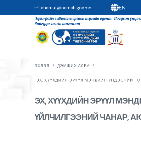
EN
ehemut@ncmch.gov.mn
Хөдөлмөрийн гавьяаны улаан тугийн одонт, Нэгдсэн үндэ
байгууллагын шагналт
ЭХЛЭЛ
/
ДЭМЖИХ АЛБА
/
ЭХ, ХҮҮХДИЙН ЭРҮҮЛ МЭНДИЙН ҮНДЭСНИЙ Т
ЭХ, ХҮҮХДИЙН ЭРҮҮЛ МЭН
ҮЙЛЧИЛГЭЭНИЙ ЧАНАР, А