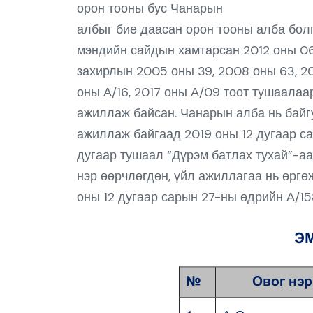
орон тооны бус Чанарын
албыг бие даасан орон тооны алба бол
мэндийн сайдын хамтарсан 2012 оны 0
захирлын 2005 оны 39, 2008 оны 63, 20
оны А/16, 2017 оны А/09 тоот тушаалаа
ажиллаж байсан. Чанарын алба нь байг
ажиллаж байгаад 2019 оны 12 дугаар с
дугаар тушаал “Дүрэм батлах тухай”-а
нэр өөрчлөгдөн, үйл ажиллагаа нь өрг
оны 12 дугаар сарын 27-ны өдрийн А/1