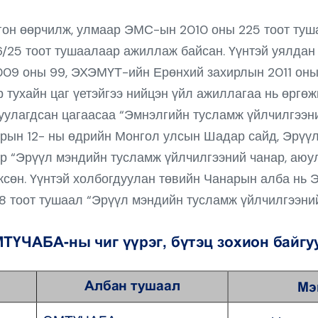
гон өөрчилж, улмаар ЭМС-ын 2010 оны 225 тоот туш
6/25 тоот тушаалаар ажиллаж байсан. Үүнтэй уялда
09 оны 99, ЭХЭМҮТ-ийн Ерөнхий захирлын 2011 оны 24
р тухайн цаг үетэйгээ нийцэн үйл ажиллагаа нь өргөж
уулагдсан цагаасаа “Эмнэлгийн тусламж үйлчилгээн
арын 12- ны өдрийн Монгол улсын Шадар сайд, Эрүү
ар “Эрүүл мэндийн тусламж үйлчилгээний чанар, аю
өжсөн. Үүнтэй холбогдуулан төвийн Чанарын алба нь
58 тоот тушаал “Эрүүл мэндийн тусламж үйлчилгээни