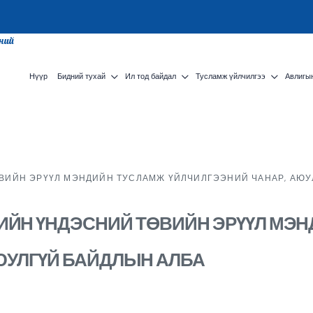
сний
Нүүр
Бидний тухай
Ил тод байдал
Тусламж үйлчилгээ
Авлигын
ӨВИЙН ЭРҮҮЛ МЭНДИЙН ТУСЛАМЖ ҮЙЛЧИЛГЭЭНИЙ ЧАНАР, АЮУ
ДИЙН ҮНДЭСНИЙ ТӨВИЙН ЭРҮҮЛ МЭ
ЮУЛГҮЙ БАЙДЛЫН АЛБА