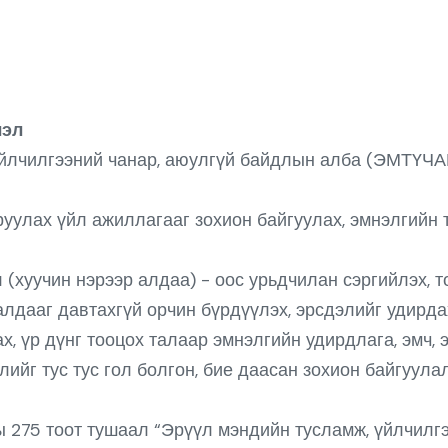
лэл
лчилгээний чанар, аюулгүй байдлын алба (ЭМТҮЧА
уулах үйл ажиллагааг зохион байгуулах, эмнэлгийн 
 (хуучин нэрээр алдаа) - оос урьдчилан сэргийлэх, 
лдааг давтахгүй орчин бүрдүүлэх, эрсдэлийг удирдах
, үр дүнг тооцох талаар эмнэлгийн удирдлага, эмч,
лийг тус тус гол болгон, бие даасан зохион байгуул
275 тоот тушаал “Эрүүл мэндийн тусламж, үйлчилгэ