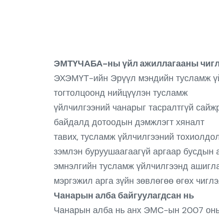
ЭМТҮЧАБА-ны үйл ажиллагааны чиг
ЭХЭМҮТ-ийн Эрүүл мэндийн тусламж үй
тогтолцоонд нийцүүлэн тусламж
үйлчилгээний чанарыг тасралтгүй сайжр
байдалд дотоодын дэмжлэгт хяналт
тавих, тусламж үйлчилгээний тохиолдол
зэмлэн буруушаагаагүй аргаар бусдын а
эмнэлгийн тусламж үйлчилгээнд ашиглах
мэргэжил арга зүйн зөвлөгөө өгөх чиглэ
Чанарын алба байгуулагдсан нь
Чанарын алба нь анх ЭМС-ын 2007 оны 