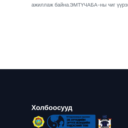
ажиллаж байна.ЭМТҮЧАБА-ны чиг үүрэг,
Холбоосууд