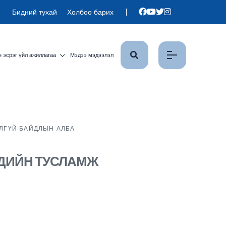
Бидний тухай
Холбоо барих
 эсрэг үйл ажиллагаа
Мэдээ мэдээлэл
ЛГҮЙ БАЙДЛЫН АЛБА
НДИЙН ТУСЛАМЖ