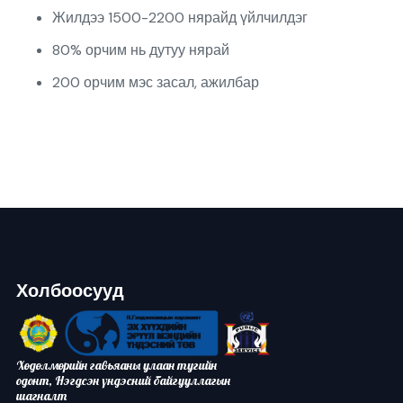
Жилдээ 1500-2200 нярайд үйлчилдэг
80% орчим нь дутуу нярай
200 орчим мэс засал, ажилбар
Холбоосууд
Хөдөлмөрийн гавьяаны улаан тугийн
одонт, Нэгдсэн үндэсний байгууллагын
шагналт