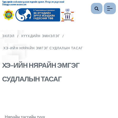
Хөдөлмөрийн гавьяаны улаан тугийн одонт, Нэгдсэн үндэсний
байгууллагын шагналт
ЭХЛЭЛ
/
ХҮҮХДИЙН ЭМНЭЛЭГ
/
ХЭ-ИЙН НЯРАЙН ЭМГЭГ СУДЛАЛЫН ТАСАГ
ХЭ-ИЙН НЯРАЙН ЭМГЭГ
СУДЛАЛЫН ТАСАГ
Нярайн тасгийн түүх