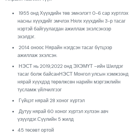
1955 онд Хүүхдийн төв эмнэлэгт 0-6 сар хүртлэх
насны хүүхдийг эмчлэх Нялх хүүхдийн 3-р тасаг
нэртэй байгуулагдан ажиллаж эхэлсэнээр
эхэлдэг.
2014 оноос Нярайн нэгдсэн тасаг бүтцээр
ажиллаж эхэлсэн.
НЭСТ нь 2019,2022 онд ЭХЭМҮТ –ийн Шилдэг
тасаг болж байсанНЭСТ Монгол улсын хэмжээнд
нярай хүүхдэд төрөлжсөн нарийн мэргэжлийн
тусламж үйлчилгээг
Гүйцэт нярай 28 хоног хүртэл
Дутуу нярай 60 хоног хүртэл хүлээн авч
үзүүлдэг.Сүүлийн 5 жилд
45 төсөвт ортой