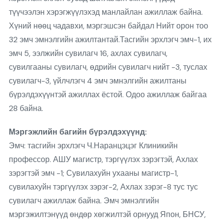
түүчээлэн хэрэгжүүлэхэд манлайлан ажиллаж байна.
Хүний нөөц чадавхи, мэргэшсэн байдал Нийт орон тоо
32 эмч эмнэлгийн ажилтантай.Тасгийн эрхлэгч эмч-1, их
эмч 5, ээлжийн сувилагч 16, ахлах сувилагч,
сувилгааны сувилагч, өдрийн сувилагч нийт -3, туслах
сувилагч-3, үйлчлэгч 4 эмч эмнэлгийн ажилтаны
бүрэлдэхүүнтэй ажиллах ёстой. Одоо ажиллаж байгаа
28 байна.
Мэргэжлийн багийн бүрэлдэхүүнд:
Эмч: тасгийн эрхлэгч Ч.Наранцэцэг Клиникийн
профессор. АШУ магистр, тэргүүлэх зэрэгтэй, Ахлах
зэрэгтэй эмч -1; Сувилахуйн ухааны магистр-1,
сувилахуйн тэргүүлэх зэрэг-2, Ахлах зэрэг-8 тус тус
сувилагч ажиллаж байна. Эмч эмнэлгийн
мэргэжилтэнүүд өндөр хөгжилтэй орнууд Япон, БНСУ,