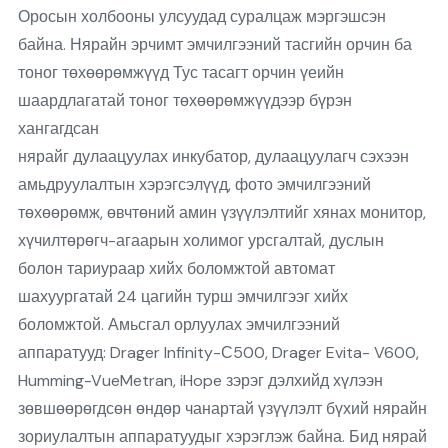
Оросын холбооны улсуудад суралцаж мэргэшсэн
байна. Нярайн эрчимт эмчилгээний тасгийн орчин ба
тоног төхөөрөмжүүд Тус тасагт орчин үеийн
шаардлагатай тоног төхөөрөмжүүдээр бүрэн
хангагдсан
нярайг дулаацуулах инкубатор, дулаацуулагч сэхээн
амьдруулалтын хэрэгсэлүүд, фото эмчилгээний
төхөөрөмж, өвчтөний амин үзүүлэлтийг хянах монитор,
хүчилтөрөгч-агаарын холимог урсгалтай, дуслын
болон тариураар хийх боломжтой автомат
шахуургатай 24 цагийн турш эмчилгээг хийх
боломжтой. Амьсгал орлуулах эмчилгээний
аппаратууд: Drager Infinity-С500, Drager Evita- V600,
Humming-VueMetran, iHope зэрэг дэлхийд хүлээн
зөвшөөрөгдсөн өндөр чанартай үзүүлэлт бүхий нярайн
зориулалтын аппаратуудыг хэрэглэж байна. Бид нярай