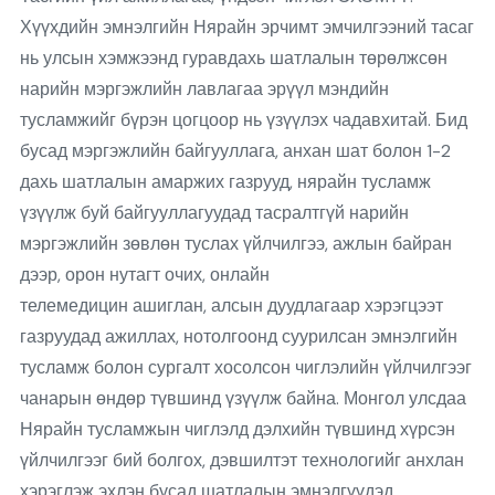
Хүүхдийн эмнэлгийн Нярайн эрчимт эмчилгээний тасаг
нь улсын хэмжээнд гуравдахь шатлалын төрөлжсөн
нарийн мэргэжлийн лавлагаа эрүүл мэндийн
тусламжийг бүрэн цогцоор нь үзүүлэх чадавхитай. Бид
бусад мэргэжлийн байгууллага, анхан шат болон 1-2
дахь шатлалын амаржих газрууд, нярайн тусламж
үзүүлж буй байгууллагуудад тасралтгүй нарийн
мэргэжлийн зөвлөн туслах үйлчилгээ, ажлын байран
дээр, орон нутагт очих, онлайн
телемедицин ашиглан, алсын дуудлагаар хэрэгцээт
газруудад ажиллах, нотолгоонд суурилсан эмнэлгийн
тусламж болон сургалт хосолсон чиглэлийн үйлчилгээг
чанарын өндөр түвшинд үзүүлж байна. Монгол улсдаа
Нярайн тусламжын чиглэлд дэлхийн түвшинд хүрсэн
үйлчилгээг бий болгох, дэвшилтэт технологийг анхлан
хэрэглэж эхлэн бусад шатлалын эмнэлгүүдэд