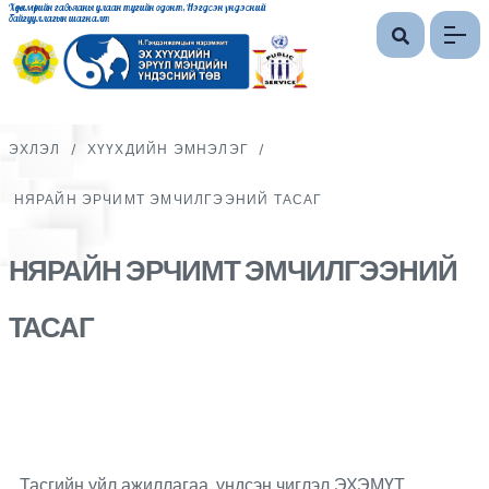
Хөдөлмөрийн гавьяаны улаан тугийн одонт, Нэгдсэн үндэсний
байгууллагын шагналт
ЭХЛЭЛ
/
ХҮҮХДИЙН ЭМНЭЛЭГ
/
НЯРАЙН ЭРЧИМТ ЭМЧИЛГЭЭНИЙ ТАСАГ
НЯРАЙН ЭРЧИМТ ЭМЧИЛГЭЭНИЙ
ТАСАГ
Тасгийн үйл ажиллагаа, үндсэн чиглэл ЭХЭМҮТ.