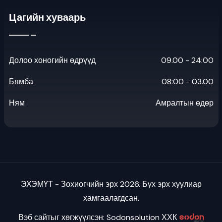
Цагийн хуваарь
Долоо хоногийн өдрүүд
09.00 - 24:00
Бямба
08:00 - 03.00
Ням
Амралтын өдөр
ЭХЭМҮТ - Зохиогчийн эрх 2026. Бүх эрх хуулиар
хамгаалагдсан.
Вэб сайтыг хөгжүүлсэн: Sodonsolution ХХК