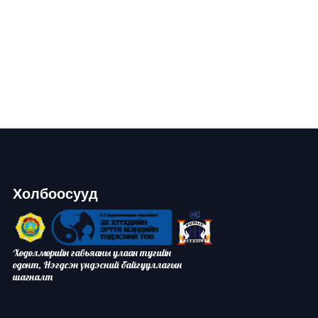
Холбоосууд
Хөдөлмөрийн гавьяаны улаан тугийн
одонт, Нэгдсэн үндэсний байгууллагын
шагналт