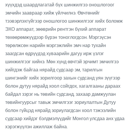
хүүхдэд шаардлагатай бүх шинжилгээ оношлогоог
эмчийн заавраар хийж үйлчилнэ. Өвчтөнийг
тээвэрлэхгүйгээр оношлогоо шинжилгээг хийх боломж
ЭХО аппарат, зөөврийн рентгэн бүхий аппарат
төхөөрөмжүүдээр бүрэн тоноглогдсон. Мэргэүсэн
төрөлжсөн нарийн мэргэжлийн эмч нар тухайн
заагдсан өдрүүдэд хуваарийн дагуу ирж үзлэг
шинжилгээг хийнэ. Мөн хүнд өвчтэй эрчимт эмчилгээ
хийгдэж байгаа нярайд судсаар эм, тарилгын
шингэнийг хийх зорилгоор захын судсанд уян зүүгээр
болон дутуу нярайд хоол сойгдох, хагалгааны дараах
байдал зэрэг нь төвийн судсанд, захаар дамжуулан
төвийнгуурсыг тавьж эмчилгээг зориулалтын Дутуу
болон гүйцэд нярайд зориулагдсан хоол тэжээлийн
судсаар хийдэг бэлдмэлүүдийг Монгол улсдаа анх удаа
хэрэгжүүлэн ажиллаж байна.