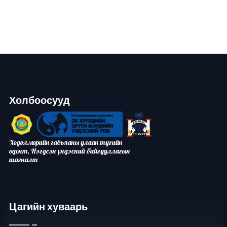
Холбоосууд
Хөдөлмөрийн гавьяаны улаан тугийн
одонт, Нэгдсэн үндэсний байгууллагын
шагналт
Цагийн хуваарь