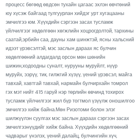
процесс бөгөөд өвдсөн тухайн цагаас эхлэн өвчтөний
юу хүсэж байгаад тулгуурлан хийдэг урт хугацааны
эмчилгээ юм. Хүүхдийн сэргээн засах тусламж
үйлчилгээг хөдөлгөөн хөгжлийн хоцрогдолтой, тархины
саатай,эрбийн саа, дауны хам шинжтэй, ясны хальсний
идээт үрэвсэлтэй, мэс заслын дараах яс булчин
хөдөлгөөний алдагдалд орсон мөн шөнийн
шижин,ходоодны суналт, нурууны муруйлт, нүүр
муруйх, ээрүү, тик, гилжгий хүзүү, үений үрэвсэл, майга
тавхай, хавтгай тавхай, нармайн булчирхайн томрол
гэх мэт нийт 415 гаруй нэр төрлийн өвчинд тохирох
тусламж үйлчилгээг жил бүр тогтмол үзүүлж оношилгоо
эмчилгээ хийж байна.Мөн Ризотоми болон элэг
шилжүүлэн суулгах мэс заслын дараах сэргээн засах
эмчилгээнүүдийг хийж байна. Хүүхдийн хөдөлгөөний
чадварыг үнэлэх, үений далайц, булчингийн хүч,