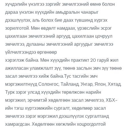
хүчдэлийн үнэлгээ зэргийг эмчилгээний өмнө болон
дараа үнэлэн хүүхдийн амьдралын чанарыг
дээшлүүлэх, аль болох бие даах түвшинд хүргэх
зорилготой. Мөн өвдөлт намдаах, үрэвслийн эсрэг
цахилгаан эмчилгээний аргууд, цахилгаан цочруул
эмчилгээ, дулааны эмчилгээний аргуудыг эмчилгээ
үйлчилгээндээ өргөнөөр
хэрэглэж байна. Мөн хүүхдийн практикт 20 гаруй жил
ажилласан уламжлалт зүү, төөнө заслын эмч зүү төөнө
засал эмчилгээ хийж байна.Тус тасгийн эмч
мэргэжилтнүүд Солонгос, Тайланд, Унгар, Япон, Хятад,
Турк зэрэг улсад хүүхдийн төрөлжсөн нарийн
мэргэжил, эрчимтэй хөдөлгөөн засал эмчилгээ, ХБХ-
ийн тэгш хүртээмжийн сургалт, хөдөлмөр засал
эмчилгээ зэрэг мэргэжил дээшлүүлэх сургалтанд
хамрагдсан. Хөдөлгөөн хөгжлийн хоцрогдолтой