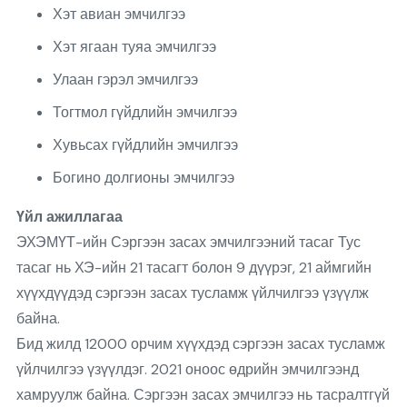
Хэт авиан эмчилгээ
Хэт ягаан туяа эмчилгээ
Улаан гэрэл эмчилгээ
Тогтмол гүйдлийн эмчилгээ
Хувьсах гүйдлийн эмчилгээ
Богино долгионы эмчилгээ
Үйл ажиллагаа
ЭХЭМҮТ-ийн Сэргээн засах эмчилгээний тасаг Тус
тасаг нь ХЭ-ийн 21 тасагт болон 9 дүүрэг, 21 аймгийн
хүүхдүүдэд сэргээн засах тусламж үйлчилгээ үзүүлж
байна.
Бид жилд 12000 орчим хүүхдэд сэргээн засах тусламж
үйлчилгээ үзүүлдэг. 2021 оноос өдрийн эмчилгээнд
хамруулж байна. Сэргээн засах эмчилгээ нь тасралтгүй