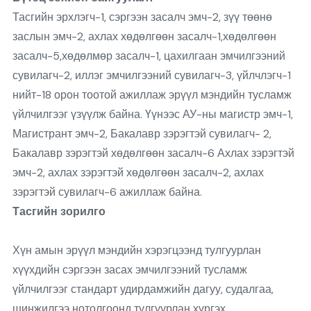
Тасгийн эрхлэгч-1, сэргээн засалч эмч-2, зүү төөнө
заслын эмч-2, ахлах хөдөлгөөн засалч-1,хөдөлгөөн
засалч-5,хөдөлмөр засалч-1, цахилгаан эмчилгээний
сувилагч-2, иллэг эмчилгээний сувилагч-3, үйлчлэгч-1
нийт-18 орон тоотой ажиллаж эрүүл мэндийн тусламж
үйлчилгээг үзүүлж байна. Үүнээс АУ-ны магистр эмч-1,
Магистрант эмч-2, Бакалавр зэрэгтэй сувилагч- 2,
Бакалавр зэрэгтэй хөдөлгөөн засалч-6 Ахлах зэрэгтэй
эмч-2, ахлах зэрэгтэй хөдөлгөөн засалч-2, ахлах
зэрэгтэй сувилагч-6 ажиллаж байна.
Тасгийн зорилго
Хүн амын эрүүл мэндийн хэрэгцээнд тулгуурлан
хүүхдийн сэргээн засах эмчилгээний тусламж
үйлчилгээг стандарт удирдамжийн дагуу, судалгаа,
шинжилгээ нотолгоонд тулгуурлан хүргэх