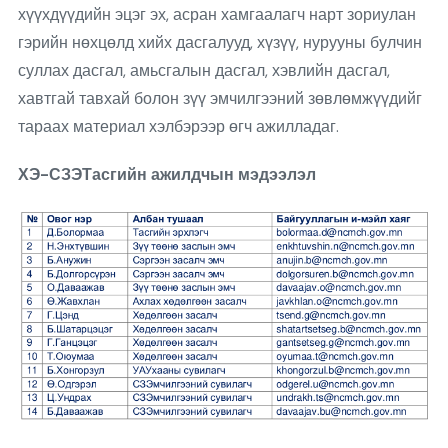
хүүхдүүдийн эцэг эх, асран хамгаалагч нарт зориулан
гэрийн нөхцөлд хийх дасгалууд, хүзүү, нурууны булчин
суллах дасгал, амьсгалын дасгал, хэвлийн дасгал,
хавтгай тавхай болон зүү эмчилгээний зөвлөмжүүдийг
тараах материал хэлбэрээр өгч ажилладаг.
ХЭ-СЗЭТасгийн ажилдчын мэдээлэл