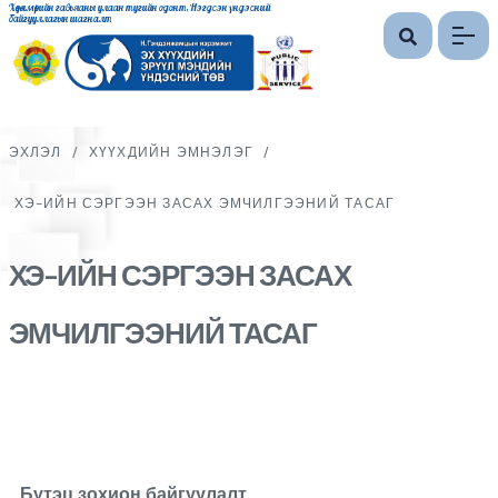
Хөдөлмөрийн гавьяаны улаан тугийн одонт, Нэгдсэн үндэсний
байгууллагын шагналт
ЭХЛЭЛ
/
ХҮҮХДИЙН ЭМНЭЛЭГ
/
ХЭ-ИЙН СЭРГЭЭН ЗАСАХ ЭМЧИЛГЭЭНИЙ ТАСАГ
ХЭ-ИЙН СЭРГЭЭН ЗАСАХ
ЭМЧИЛГЭЭНИЙ ТАСАГ
Бүтэц зохион байгуулалт