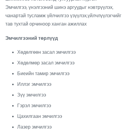
Эмчилгээ, үнэлгээний шинэ аргуудыг нэвтрүүлэх,
чанартай тусламж үйлчилгээ үзүүлэх,үйлчлүүлэгчийг
тав тухтай орчиноор ханган ажиллах
Эмчилгээний төрлүүд
Хөдөлгөөн засал эмчилгээ
Хөдөлмөр засал эмчилгээ
Биеийн тамир эмчилгээ
Иллэг эмчилгээ
Зүү эмчилгээ
Гэрэл эмчилгээ
Цахилгаан эмчилгээ
Лазер эмчилгээ