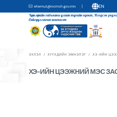
EN
ehemut@ncmch.gov.mn
Хөдөлмөрийн гавьяаны улаан тугийн одонт, Нэгдсэн үндэ
байгууллагын шагналт
ЭХЛЭЛ
/
ХҮҮХДИЙН ЭМНЭЛЭГ
/
ХЭ-ИЙН ЦЭЭ
ХЭ-ИЙН ЦЭЭЖНИЙ МЭС ЗА