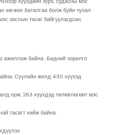
снээр хүүхдийн зүрх, судасны мэс
ан хөгжих баталгаа болж буйн чухал
эс заслын тасаг байгуулагдсан.
эр ажиллаж байна.. Бидний зорилго
айна. Сүүлийн жилд 430 хүүхэд
алд орж, 263 хүүхдэд төлөвлөгөөт мэс
ай тасагт хийж байна.
эгдүүлэх