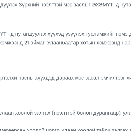
дүүлэх Зүрхний нээлттэй мэс заслыг ЭХЭМҮТ-д нута
ҮТ -д нутагшуулах хүүхэд үзүүлэх тусламжийг нэмэг
 хэмжээнд 21 аймаг, Улаанбаатар хотын хэмжээнд на
үртэлхи насны хүүхдэд дараах мэс засал эмчилгээг хи
улаан хоолой залгах (нээлттэй болон дурангаар), ул
мөгөөрсөн хоолой цорго Улаан хоолой тайрч залгах,