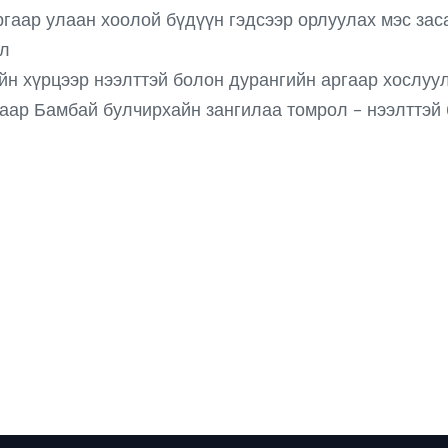
ргаар улаан хоолой бүдүүн гэдсээр орлуулах мэс за
ал
н хүрцээр нээлттэй болон дурангийн аргаар хослуул
гаар Бамбай булчирхайн зангилаа томрол - нээлттэй