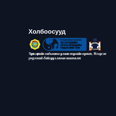
Холбоосууд
Хөдөлмөрийн гавьяаны улаан тугийн одонт, Нэгдсэн
үндэсний байгууллагын шагналт