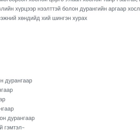
влийн хүрцээр нээлттэй болон дурангийн аргаар хос
ээжний хөндийд хий шингэн хурах
он дурангаар
нгаар
ар
нгаар
лон дурангаар
й гэмтэл-