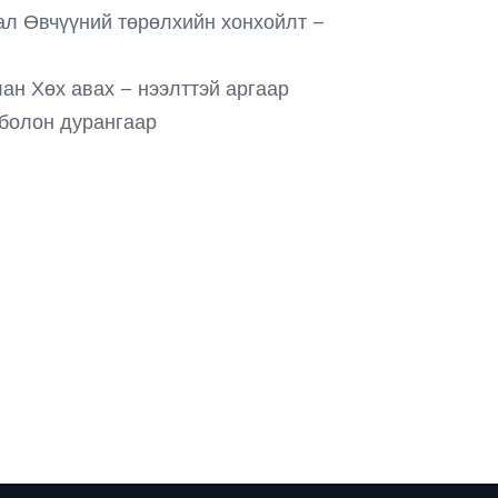
сал Өвчүүний төрөлхийн хонхойлт –
ан Хөх авах – нээлттэй аргаар
 болон дурангаар