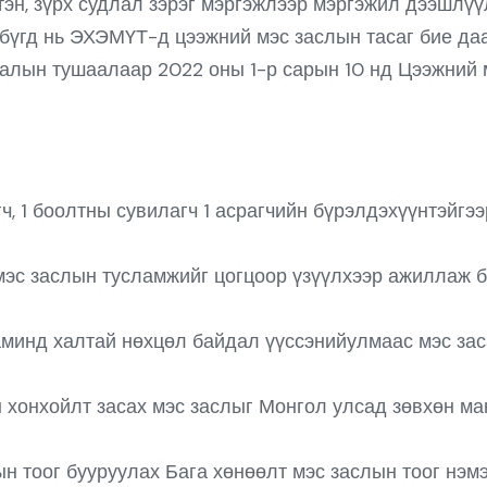
н, зүрх судлал зэрэг мэргэжлээр мэргэжил дээшлүүл
 бүгд нь ЭХЭМҮТ-д цээжний мэс заслын тасаг бие да
алын тушаалаар 2022 оны 1-р сарын 10 нд Цээжний м
ч, 1 боолтны сувилагч 1 асрагчийн бүрэлдэхүүнтэйгэ
эс заслын тусламжийг цогцоор үзүүлхээр ажиллаж б
аминд халтай нөхцөл байдал үүссэнийулмаас мэс зас
 хонхойлт засах мэс заслыг Монгол улсад зөвхөн ман
н тоог бууруулах Бага хөнөөлт мэс заслын тоог нэм