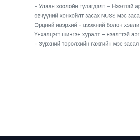
- Улаан хоолойн түлэгдэлт – Нээлтэй а
өвчүүний хонхойлт засах NUSS мэс зас
Өрцний ивэрхий - цээжний болон хэвлий
Үнхэлцэгт шингэн хуралт – нээлттэй ар
- Зүрхний төрөлхийн гажгийн мэс засал