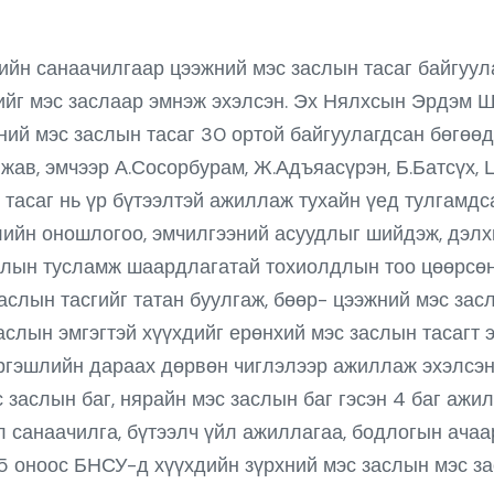
йн санаачилгаар цээжний мэс заслын тасаг байгуулаг
йг мэс заслаар эмнэж эхэлсэн. Эх Нялхсын Эрдэм 
ий мэс заслын тасаг 30 ортой байгуулагдсан бөгөөд
жав, эмчээр А.Сосорбурам, Ж.Адъяасүрэн, Б.Батсүх, 
 тасаг нь үр бүтээлтэй ажиллаж тухайн үед тулгамдса
лийн оношлогоо, эмчилгээний асуудлыг шийдэж, дэл
аслын тусламж шаардлагатай тохиолдлын тоо цөөрсө
слын тасгийг татан буулгаж, бөөр- цээжний мэс зас
аслын эмгэгтэй хүүхдийг ерөнхий мэс заслын тасагт 
ргэшлийн дараах дөрвөн чиглэлээр ажиллаж эхэлсэн.
с заслын баг, нярайн мэс заслын баг гэсэн 4 баг а
 санаачилга, бүтээлч үйл ажиллагаа, бодлогын ачаа
5 оноос БНСУ-д хүүхдийн зүрхний мэс заслын мэс за