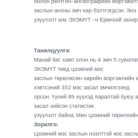
болон рентген-ангиографийн мэргэжилтэ
заслын анхны эмч нар бэлтгэгдсэн. Энэ
үзүүлэлт юм. ЭХЭМҮТ -н Ерөнхий захир
Танилцуулга:
Манай баг хамт олон нь 4 эмч 5 сувилаг
ЭХЭМҮТ төвд цээжний мэс
заслын төрөлжсөн нарийн мэргэжлийн м
хэвтсэний 352 мэс засал эмчилгээнд
орсон. Үүний 89 хүүхэд яаралтай буюу 
засал хийсэн статистик
үзүүлэлт байна. Мөн цээжний төрөлхийн
Зорилго:
Цээжний мэс заслын нээлттэй мэс заслы