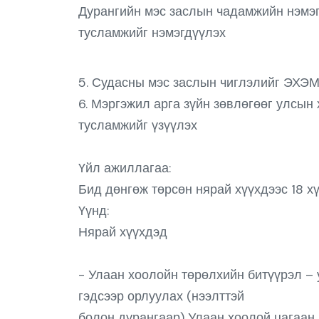
Дурангийн мэс заслын чадамжийн нэмэг
тусламжийг нэмэгдүүлэх
5. Судасны мэс заслын чиглэлийг ЭХЭМ
6. Мэргэжил арга зүйн зөвлөгөөг улсын
тусламжийг үзүүлэх
Үйл ажиллагаа:
Бид дөнгөж төрсөн нярай хүүхдээс 18 х
Үүнд:
Нярай хүүхдэд
- Улаан хоолойн төрөлхийн битүүрэл – 
гэдсээр орлуулах (нээлттэй
болон дурангаар) Улаан хоолой цагаан 