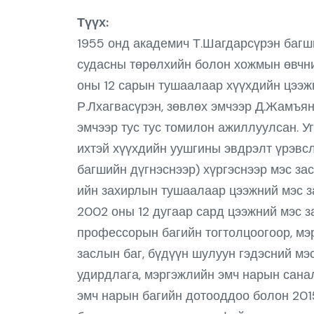
Түүх:
1955 онд академич Т.Шагдарсүрэн багши
судасны төрөлхийн болон хожмын өвчни
оны 12 сарын тушаалаар хүүхдийн цээжн
Р.Лхагвасүрэн, зөвлөх эмчээр Д.Жамъян
эмчээр тус тус томилон ажиллуулсан. Уг
ихтэй хүүхдийн уушгины эвдрэлт үрэвс
багшийн дүгнэснээр) хүргэснээр мэс з
ийн захирлын тушаалаар цээжний мэс за
2002 оны 12 дугаар сард цээжний мэс з
профессорын багийн тогтолцоогоор, мэ
заслын баг, бүдүүн шулуун гэдэсний мэ
удирдлага, мэргэжлийн эмч нарын санал
эмч нарын багийн дотооддоо болон 201