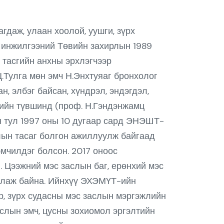
даж, улаан хоолой, уушги, зүрх
Шинжилгээний Төвийн захирлын 1989
 тасгийн анхны эрхлэгчээр
Ц.Тулга мөн эмч Н.Энхтуяаг бронхолог
н, элбэг байсан, хүндрэл, эндэгдэл,
хийн түвшинд (проф. Н.Гэндэнжамц
н тул 1997 оны 10 дугаар сард ЭНЭШТ-
лын тасаг болгон ажиллуулж байгаад
эмчилдэг болсон. 2017 оноос
 Цээжний мэс заслын баг, ерөнхий мэс
жиллаж байна. Ийнхүү ЭХЭМҮТ-ийн
р, зүрх судасны мэс заслын мэргэжлийн
слын эмч, цусны зохиомол эргэлтийн