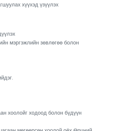
гшуулах хүүхэд үзүүлэх
дүүлэх
рийн мэргэжлийн зөвлөгөө болон
йдэг.
аан хоолойг ходоод болон бүдүүн
 цагаан мөгөөрсөн хоолой оёх Өрцний