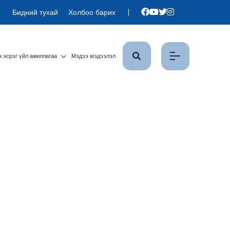
Бидний тухай
Холбоо барих
 эсрэг үйл ажиллагаа
Мэдээ мэдээлэл