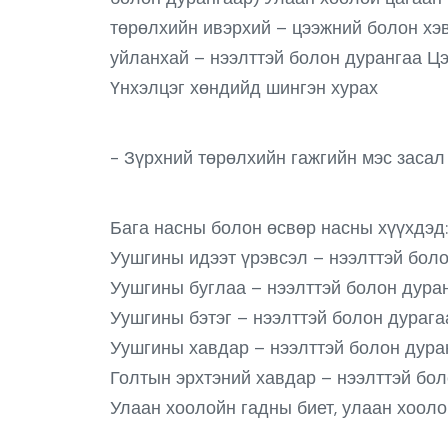
төрөлхийн ивэрхий – цээжний болон хэ
уйланхай – нээлттэй болон дурангаа Ц
Үнхэлцэг хөндийд шингэн хурах
- Зүрхний төрөлхийн гажгийн мэс засал
Бага насны болон өсвөр насны хүүхдэд:
Уушгины идээт үрэвсэл – нээлттэй бол
Уушгины буглаа – нээлттэй болон дура
Уушгины бэтэг – нээлттэй болон дурага
Уушгины хавдар – нээлттэй болон дура
Голтын эрхтэний хавдар – нээлттэй бо
Улаан хоолойн гадны биет, улаан хооло