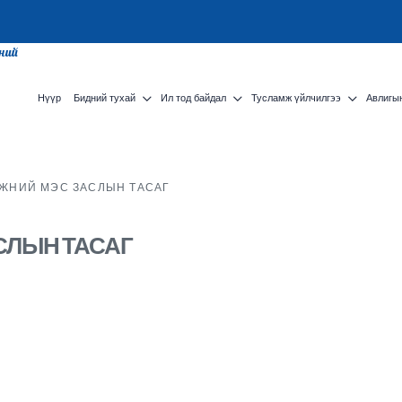
сний
Нүүр
Бидний тухай
Ил тод байдал
Тусламж үйлчилгээ
Авлигын
ЖНИЙ МЭС ЗАСЛЫН ТАСАГ
СЛЫН ТАСАГ