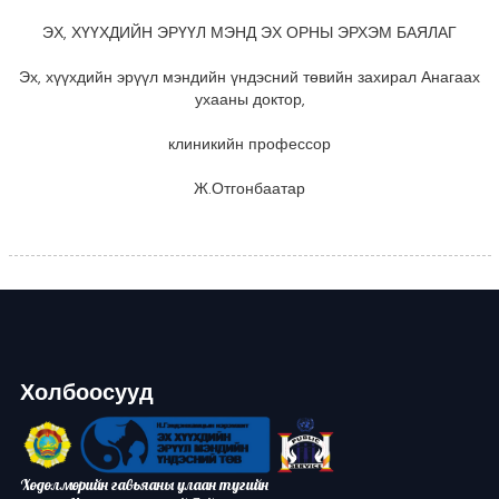
ЭХ, ХҮҮХДИЙН ЭРҮҮЛ МЭНД ЭХ ОРНЫ ЭРХЭМ БАЯЛАГ
Эх, хүүхдийн эрүүл мэндийн үндэсний төвийн захирал Анагаах
ухааны доктор,
клиникийн профессор
Ж.Отгонбаатар
Холбоосууд
Хөдөлмөрийн гавьяаны улаан тугийн