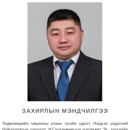
ЗАХИРЛЫН МЭНДЧИЛГЭЭ
Хөдөлмөрийн гавьяаны улаан тугийн одонт, Нэгдсэн үндэсний
байгууллагын шагналт, Н.Гэндэнжамцын нэрэмжит Эх, хүүхдийн