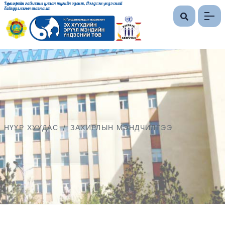
Хөдөлмөрийн гавьяаны улаан тугийн одонт, Нэгдсэн үндэсний
байгууллагын шагналт
НҮҮР ХУУДАС
/
ЗАХИРЛЫН МЭНДЧИЛГЭЭ