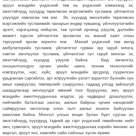
эрүүл мэндийн үндэсний төв нь үндэсний хэмжээнд эх,
эмэгтэйчүүд, хүүхдэд төрөлжсөн мэргэжлийн тусламж, үйлчилгээ
үзүүлдэг лавлагаа төв юм. Эх, хүүхдэд эмнэлгийн төрөлжсөн
мэргэжлийн тусламжийг чанарын өндөр түвшинд, үйлчлүүлэгчийн
эрэлт, хэрэгцээнд нийцсэн, тав тухтай орчинд үзүүлж, дэлхийн
жижигт хүрсэн үйлчилгээг эрхэмлэх нь манай хамт олны
тэргүүний эрхэм зорилго юм. Манай үндэсний төв жилд
амбулаторийн тусламж, үйлчилгээг гурван зуу гаруй мянга,
хэвтэн эмчлүүлэх тусламж, үйлчилгээг гуч гаруй мянган эх,
эмэгтэйчүүд, хүүхдэд үзүүлж байна. Бид эмчилгээ,
оношилгоондоо орчин үеийн шинэ, техник технологийг
нэвтрүүлэх, нас, хүйс, эрүүл мэндийн эрсдэлд суурилсан
урьдчилан сэргийлэх, эрт илрүүлгийн үзлэгт зорилтот бүлгийн хүн
амыг хамруулах, төвлөрлийг сааруулах, гадаад улсад зайлшгүй
шаардлагаар эмчлүүлдэг өвчний тоог бууруулах, эмч, эрүүл
мэндийн ажилтнуудынхаа мэдлэг, ур чадварыг дээшлүүлэх,
нийгмийн баталгааг хангах, ажлын байрны орчин нөхцөлийг
сайжруулах чиглэлээр олон талт ажлыг зохион байгуулан
ажиллаж байна. Монгол улсын өнцөг булан бүрт суугаа эх,
эмэгтэйчүүд, хүүхдүүд, тэдний ар гэрт үндэсний төвийнхөө нийт
эмч, сувилагч, эрүүл мэндийн ажилтнуудынхаа нэрийн өмнөөс аз
жаргал, эрүүл энх, хамгийн сайн сайхныг хүсэн ерөөе.