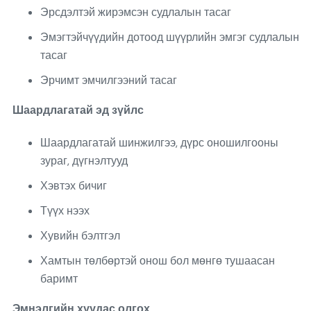
Эрсдэлтэй жирэмсэн судлалын тасаг
Эмэгтэйчүүдийн дотоод шүүрлийн эмгэг судлалын
тасаг
Эрчимт эмчилгээний тасаг
Шаардлагатай эд зүйлс
Шаардлагатай шинжилгээ, дүрс оношилгооны
зураг, дүгнэлтууд
Хэвтэх бичиг
Түүх нээх
Хувийн бэлтгэл
Хамтын төлбөртэй онош бол мөнгө тушаасан
баримт
Эмнэлгийн хуудас олгох