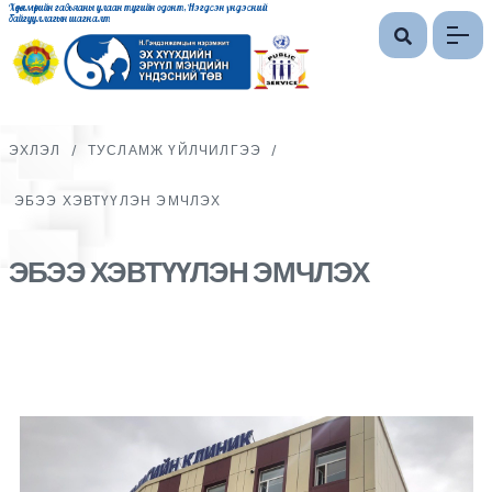
Хөдөлмөрийн гавьяаны улаан тугийн одонт, Нэгдсэн үндэсний
байгууллагын шагналт
ЭХЛЭЛ
/
ТУСЛАМЖ ҮЙЛЧИЛГЭЭ
/
ЭБЭЭ ХЭВТҮҮЛЭН ЭМЧЛЭХ
ЭБЭЭ ХЭВТҮҮЛЭН ЭМЧЛЭХ