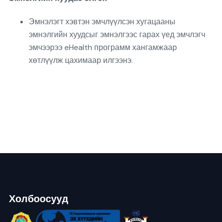
Эмнэлэгт хэвтэн эмчлүүлсэн хугацааны
эмнэлгийн хуудсыг эмнэлгээс гарах үед эмчлэгч
эмчээрээ eHealth программ хангамжаар
хөтлүүлж цахимаар илгээнэ.
Холбоосууд