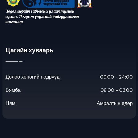
Хөдөлмөрийн гавьяаны улаан тугийн
одонт, Нэгдсэн үндэсний байгууллагын
шагналт
Цагийн хуваарь
Долоо хоногийн өдрүүд
09.00 - 24:00
Бямба
08:00 - 03.00
Ням
Амралтын өдөр