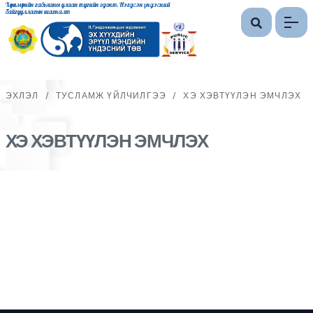
Хөдөлмөрийн гавьяаны улаан тугийн одонт, Нэгдсэн үндэсний
байгууллагын шагналт
ЭХЛЭЛ
/
ТУСЛАМЖ ҮЙЛЧИЛГЭЭ
/
ХЭ ХЭВТҮҮЛЭН ЭМЧЛЭХ
ХЭ ХЭВТҮҮЛЭН ЭМЧЛЭХ