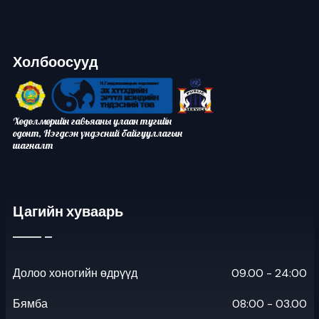
Холбоосууд
Хөдөлмөрийн гавьяаны улаан тугийн
одонт, Нэгдсэн үндэсний байгууллагын
шагналт
Цагийн хуваарь
Долоо хоногийн өдрүүд
09.00 - 24:00
Бямба
08:00 - 03.00