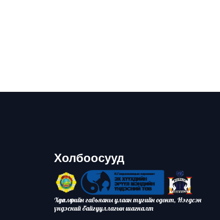
Холбоосууд
Хөдөлмөрийн гавьяаны улаан тугийн одонт, Нэгдсэн
үндэсний байгууллагын шагналт