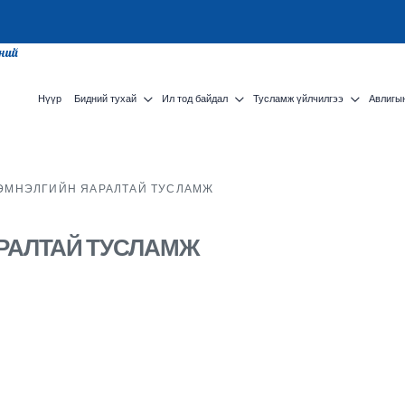
сний
Нүүр
Бидний тухай
Ил тод байдал
Тусламж үйлчилгээ
Авлигын
ЭМНЭЛГИЙН ЯАРАЛТАЙ ТУСЛАМЖ
РАЛТАЙ ТУСЛАМЖ