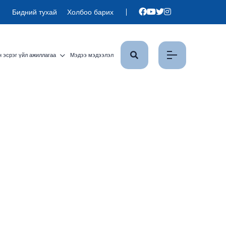
Бидний тухай
Холбоо барих
 эсрэг үйл ажиллагаа
Мэдээ мэдээлэл