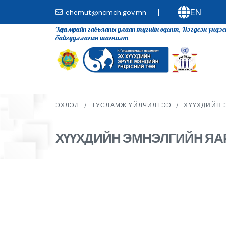
EN
ehemut@ncmch.gov.mn
Хөдөлмөрийн гавьяаны улаан тугийн одонт, Нэгдсэн үндэ
байгууллагын шагналт
ЭХЛЭЛ
/
ТУСЛАМЖ ҮЙЛЧИЛГЭЭ
/
ХҮҮХДИЙН 
ХҮҮХДИЙН ЭМНЭЛГИЙН ЯА