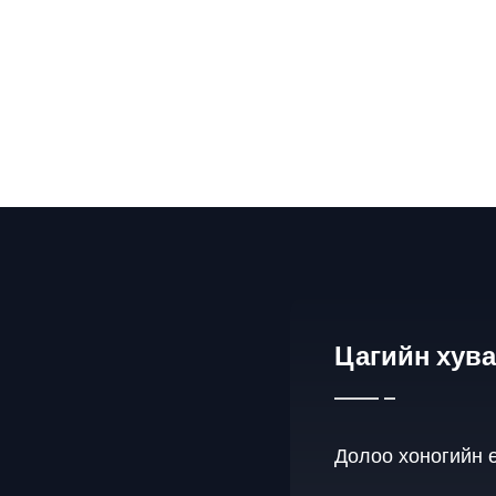
Цагийн хув
Долоо хоногийн 