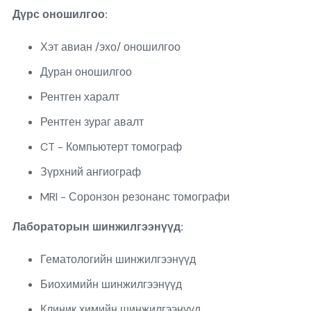
Дүрс оношилгоо:
Хэт авиан /эхо/ оношилгоо
Дуран оношилгоо
Рентген харалт
Рентген зураг авалт
CT - Компьютерт томограф
Зүрхний ангиограф
MRI - Соронзон резонанс томографи
Лабораторын шинжилгээнүүд:
Гематологийн шинжилгээнүүд
Биохимийн шинжилгээнүүд
Клиник химийн шинжилгээнүүд