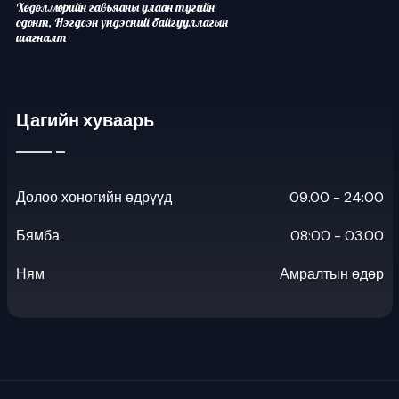
Хөдөлмөрийн гавьяаны улаан тугийн
одонт, Нэгдсэн үндэсний байгууллагын
шагналт
Цагийн хуваарь
Долоо хоногийн өдрүүд
09.00 - 24:00
Бямба
08:00 - 03.00
Ням
Амралтын өдөр