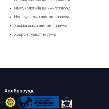
Иммунологийн шинжилгээнүүд
Нян судлалын шинжилгээнүүд
Хромосомын шинжилгээнүүд
Хоерол, гурвал тестүүд
Холбоосууд