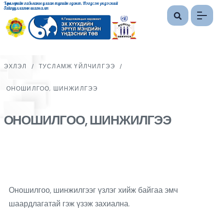
Хөдөлмөрийн гавьяаны улаан тугийн одонт, Нэгдсэн үндэсний
байгууллагын шагналт
ЭХЛЭЛ
/
ТУСЛАМЖ ҮЙЛЧИЛГЭЭ
/
ОНОШИЛГОО, ШИНЖИЛГЭЭ
ОНОШИЛГОО, ШИНЖИЛГЭЭ
Оношилгоо, шинжилгээг үзлэг хийж байгаа эмч
шаардлагатай гэж үзэж захиална.