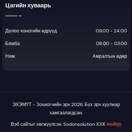
Цагийн хуваарь
Долоо хоногийн өдрүүд
09.00 - 24:00
Бямба
08:00 - 03.00
Ням
Амралтын өдөр
ЭХЭМҮТ - Зохиогчийн эрх 2026. Бүх эрх хуулиар
хамгаалагдсан.
Вэб сайтыг хөгжүүлсэн: Sodonsolution ХХК