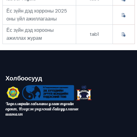
Ёс зүйн дэд хорроны 2025
оны үйл ажиллагааны
Ёс зүйн дэд хорооны
tab1
ажиллах журам
Холбоосууд
Хөдөлмөрийн гавьяаны улаан тугийн
одонт, Нэгдсэн үндэсний байгууллагын
шагналт