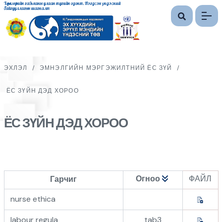
Хөдөлмөрийн гавьяаны улаан тугийн одонт, Нэгдсэн үндэсний
байгууллагын шагналт
ЭХЛЭЛ
/
ЭМНЭЛГИЙН МЭРГЭЖИЛТНИЙ ЁС ЗҮЙ
/
ЁС ЗҮЙН ДЭД ХОРОО
ЁС ЗҮЙН ДЭД ХОРОО
Огноо
ФАЙЛ
Гарчиг
nurse ethica
labour regula
tab3