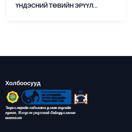
ҮНДЭСНИЙ ТӨВИЙН ЭРҮҮЛ
МЭНДИЙН ТУСЛАМЖ
ҮЙЛЧИЛГЭЭНИЙ ЧАНАР, АЮУЛГҮЙ
БАЙДЛЫН АЛБА
Холбоосууд
Хөдөлмөрийн гавьяаны улаан тугийн
одонт, Нэгдсэн үндэсний байгууллагын
шагналт