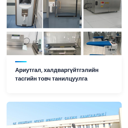
Ариутгал, халдваргүйтгэлийн
тасгийн товч танилцуулга