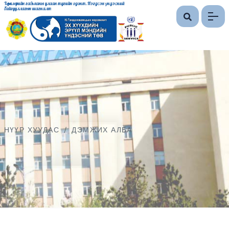
Хөдөлмөрийн гавьяаны улаан тугийн одонт, Нэгдсэн үндэсний
байгууллагын шагналт
НҮҮР ХУУДАС
/
ДЭМЖИХ АЛБА