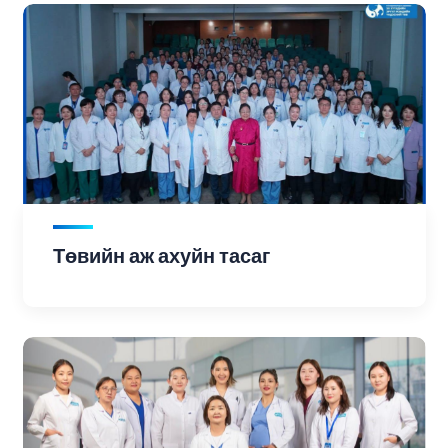
Төвийн аж ахуйн тасаг