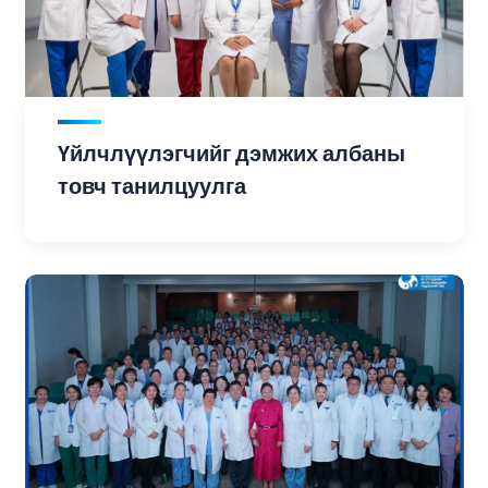
Үйлчлүүлэгчийг дэмжих албаны
товч танилцуулга