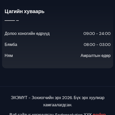
Цагийн хуваарь
Долоо хоногийн өдрүүд
09.00 - 24:00
Бямба
08:00 - 03.00
Ням
Амралтын өдөр
ЭХЭМҮТ - Зохиогчийн эрх 2026. Бүх эрх хуулиар
хамгаалагдсан.
Вэб сайтыг хөгжүүлсэн: Sodonsolution ХХК