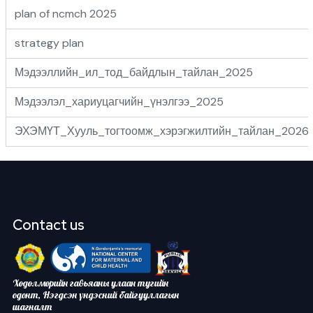
plan of ncmch 2025
strategy plan
Мэдээллийн_ил_тод_байдлын_тайлан_2025
Мэдээлэл_хариуцагчийн_үнэлгээ_2025
ЭХЭМҮТ_Хууль_тогтоомж_хэрэгжилтийн_тайлан_2026
Contact us
Хөдөлмөрийн гавьяаны улаан тугийн
одонт, Нэгдсэн үндэсний байгууллагын
шагналт