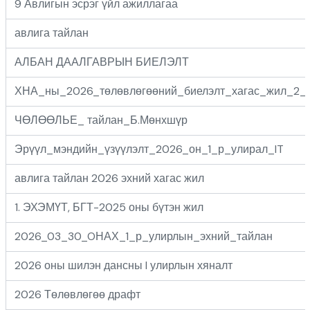
9 Авлигын эсрэг үйл ажиллагаа
авлига тайлан
АЛБАН ДААЛГАВРЫН БИЕЛЭЛТ
ХНА_ны_2026_төлөвлөгөөний_биелэлт_хагас_жил_2_
ЧӨЛӨӨЛЬЕ_ тайлан_Б.Мөнхшүр
Эрүүл_мэндийн_үзүүлэлт_2026_он_1_р_улирал_IT
авлига тайлан 2026 эхний хагас жил
1. ЭХЭМҮТ, БГТ-2025 оны бүтэн жил
2026_03_30_OНАХ_1_р_улирлын_эхний_тайлан
2026 оны шилэн дансны I улирлын хяналт
2026 Төлөвлөгөө драфт