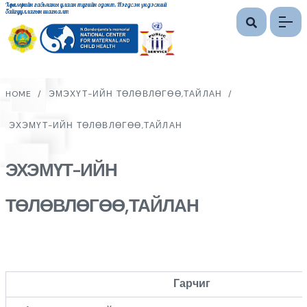
Хөдөлмөрийн гавьяаны улаан тугийн одонт, Нэгдсэн үндэсний
байгууллагын шагналт
HOME
/
ЭМЭХҮТ-ИЙН ТӨЛӨВЛӨГӨӨ,ТАЙЛАН
/
ЭХЭМҮТ-ИЙН ТӨЛӨВЛӨГӨӨ,ТАЙЛАН
ЭХЭМҮТ-ИЙН
ТӨЛӨВЛӨГӨӨ,ТАЙЛАН
Гарчиг