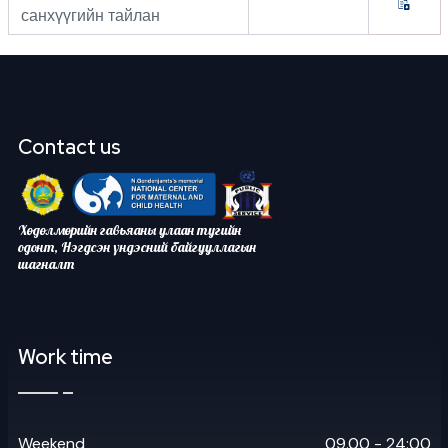
санхүүгийн тайлан
Contact us
Хөдөлмөрийн гавьяаны улаан тугийн
одонт, Нэгдсэн үндэсний байгууллагын
шагналт
Work time
Weekend
09.00 - 24:00