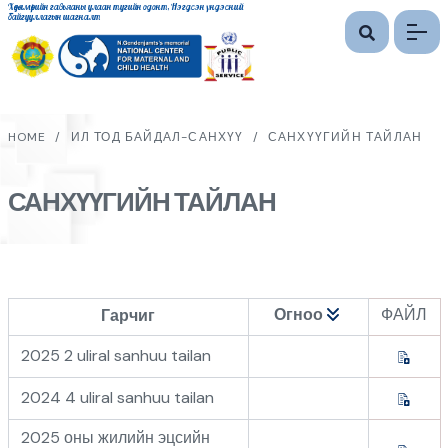
Хөдөлмөрийн гавьяаны улаан тугийн одонт, Нэгдсэн үндэсний
байгууллагын шагналт
HOME
/
ИЛ ТОД БАЙДАЛ-САНХҮҮ
/
САНХҮҮГИЙН ТАЙЛАН
САНХҮҮГИЙН ТАЙЛАН
Огноо
ФАЙЛ
Гарчиг
2025 2 uliral sanhuu tailan
2024 4 uliral sanhuu tailan
2025 оны жилийн эцсийн