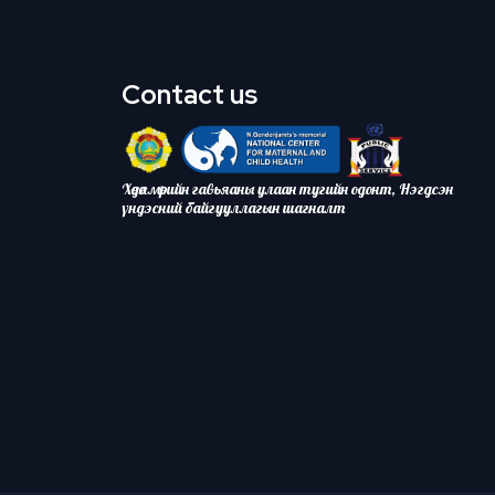
Contact us
Хөдөлмөрийн гавьяаны улаан тугийн одонт, Нэгдсэн
үндэсний байгууллагын шагналт