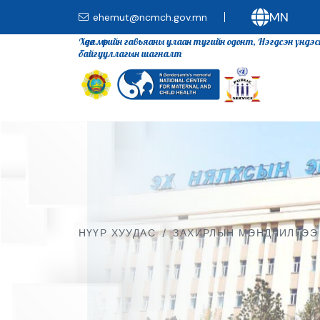
MN
ehemut@ncmch.gov.mn
Хөдөлмөрийн гавьяаны улаан тугийн одонт, Нэгдсэн үндэ
байгууллагын шагналт
НҮҮР ХУУДАС
/
ЗАХИРЛЫН МЭНДЧИЛГЭЭ