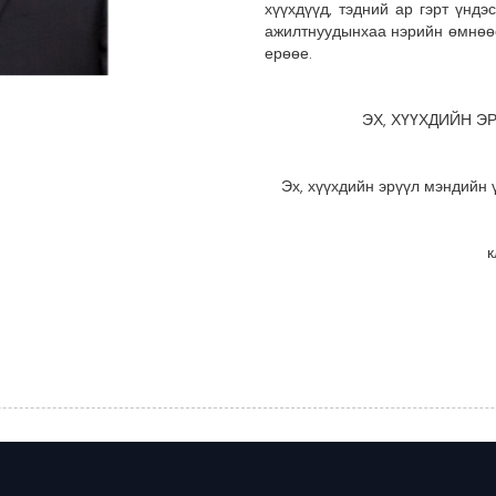
хүүхдүүд, тэдний ар гэрт үндэ
ажилтнуудынхаа нэрийн өмнөөс 
ерөөе.
ЭХ, ХҮҮХДИЙН Э
Эх, хүүхдийн эрүүл мэндийн 
к