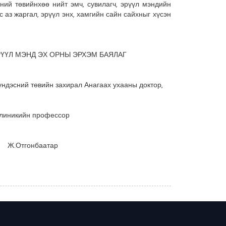
сний төвийнхөө нийт эмч, сувилагч, эрүүл мэндийн
аз жаргал, эрүүл энх, хамгийн сайн сайхныг хүсэн
РҮҮЛ МЭНД ЭХ ОРНЫ ЭРХЭМ БАЯЛАГ
үндэсний төвийн захирал Анагаах ухааны доктор,
линикийн профессор
Ж.Отгонбаатар