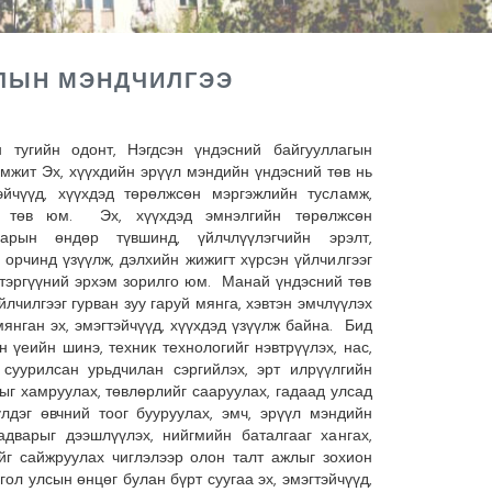
ЛЫН МЭНДЧИЛГЭЭ
 тугийн одонт, Нэгдсэн үндэсний байгууллагын
мжит Эх, хүүхдийн эрүүл мэндийн үндэсний төв нь
эйчүүд, хүүхдэд төрөлжсөн мэргэжлийн тусламж,
аа төв юм. Эх, хүүхдэд эмнэлгийн төрөлжсөн
арын өндөр түвшинд, үйлчлүүлэгчийн эрэлт,
й орчинд үзүүлж, дэлхийн жижигт хүрсэн үйлчилгээг
тэргүүний эрхэм зорилго юм. Манай үндэсний төв
лчилгээг гурван зуу гаруй мянга, хэвтэн эмчлүүлэх
мянган эх, эмэгтэйчүүд, хүүхдэд үзүүлж байна. Бид
 үеийн шинэ, техник технологийг нэвтрүүлэх, нас,
 суурилсан урьдчилан сэргийлэх, эрт илрүүлгийн
мыг хамруулах, төвлөрлийг сааруулах, гадаад улсад
лдэг өвчний тоог бууруулах, эмч, эрүүл мэндийн
адварыг дээшлүүлэх, нийгмийн баталгааг хангах,
г сайжруулах чиглэлээр олон талт ажлыг зохион
ол улсын өнцөг булан бүрт суугаа эх, эмэгтэйчүүд,