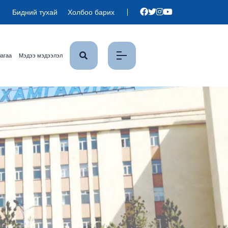
Бидний тухай
Холбоо барих
лагаа
Мэдээ мэдээлэл