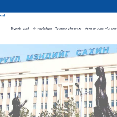
сний
Бидний тухай
Ил тод байдал
Тусламж үйлчилгээ
Авилгын эсрэг үйл ажл