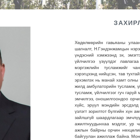
ЗАХИР
Хөдөлмөрийн гавьяаны улаан
шагналт, Н.Гэндэнжамцын нэрэ
үндэсний хэмжээнд эх, эмэгт
үйлчилгээ үзүүлдэг лавлаг
мэргэжлийн тусламжийг чан
хэрэгцээнд нийцсэн, тав тухта
эрхэмлэх нь манай хамт олны 
жилд амбулаторийн тусламж, үй
тусламж, үйлчилгээг гуч гаруй 
эмчилгээ, оношилгоондоо орчин
хүйс, эрүүл мэндийн эрсдэлд
үзлэгт зорилтот бүлгийн хүн а
зайлшгүй шаардлагаар эмчлүү
ажилтнуудынхаа мэдлэг, ур ч
ажлын байрны орчин нөхцөлий
байгуулан ажиллаж байна. Монг