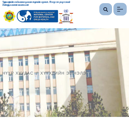
Хөдөлмөрийн гавьяаны улаан тугийн одонт, Нэгдсэн үндэсний
байгууллагын шагналт
НҮҮР ХУУДАС
/
ХҮҮХДИЙН ЭМНЭЛЭГ