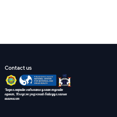
Contact us
Хөдөлмөрийн гавьяаны улаан тугийн
одонт, Нэгдсэн үндэсний байгууллагын
шагналт