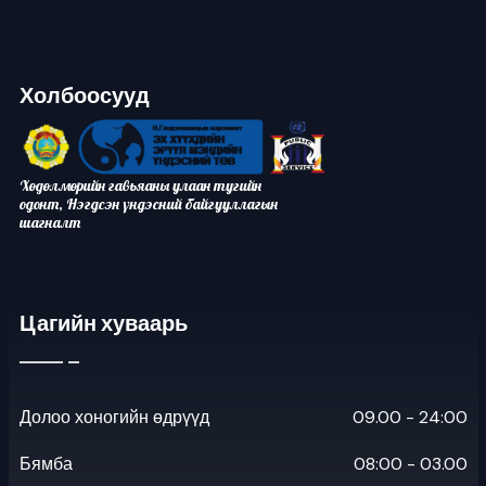
Холбоосууд
Хөдөлмөрийн гавьяаны улаан тугийн
одонт, Нэгдсэн үндэсний байгууллагын
шагналт
Цагийн хуваарь
Долоо хоногийн өдрүүд
09.00 - 24:00
Бямба
08:00 - 03.00