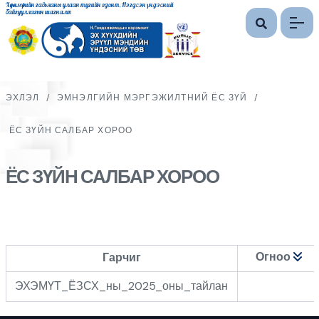
Хөдөлмөрийн гавьяаны улаан тугийн одонт, Нэгдсэн үндэсний
байгууллагын шагналт
ЭХЛЭЛ
/
ЭМНЭЛГИЙН МЭРГЭЖИЛТНИЙ ЁС ЗҮЙ
/
ЁС ЗҮЙН САЛБАР ХОРОО
ЁС ЗҮЙН САЛБАР ХОРОО
Огноо
Гарчиг
ЭХЭМҮТ_ЁЗСХ_ны_2025_оны_тайлан