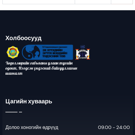
Холбоосууд
Хөдөлмөрийн гавьяаны улаан тугийн
одонт, Нэгдсэн үндэсний байгууллагын
шагналт
Цагийн хуваарь
Долоо хоногийн өдрүүд
09.00 - 24:00