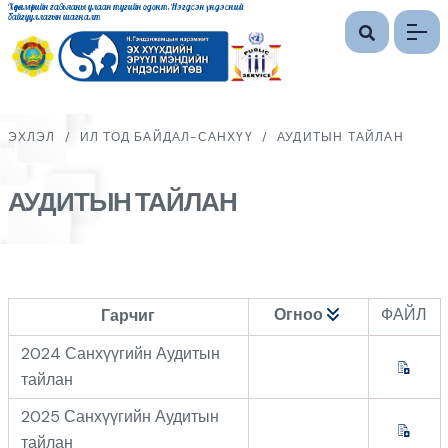
Хөдөлмөрийн гавьяаны улаан тугийн одонт, Нэгдсэн үндэсний
байгууллагын шагналт
ЭХЛЭЛ
/
ИЛ ТОД БАЙДАЛ-САНХҮҮ
/
АУДИТЫН ТАЙЛАН
АУДИТЫН ТАЙЛАН
Огноо
ФАЙЛ
Гарчиг
2024 Санхүүгийн Аудитын
тайлан
2025 Санхүүгийн Аудитын
тайлан