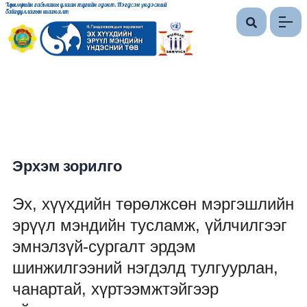
Хөдөлмөрийн гавьяаны улаан тугийн одонт, Нэгдсэн үндэсний
байгууллагын шагналт
Эрхэм зорилго
Эх, хүүхдийн төрөлжсөн мэргэшлийн
эрүүл мэндийн тусламж, үйлчилгээг
эмнэлзүй-сургалт эрдэм
шинжилгээний нэгдэлд тулгуурлан,
чанартай, хүртээмжтэйгээр