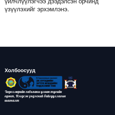
үйлчлүүлэгчээ дээдэлсэн орчинд
үзүүлэхийг эрхэмлэнэ.
Холбоосууд
Хөдөлмөрийн гавьяаны улаан тугийн
одонт, Нэгдсэн үндэсний байгууллагын
шагналт