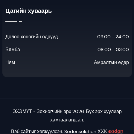
Цагийн хуваарь
Долоо хоногийн өдрүүд
09.00 - 24:00
Бямба
08:00 - 03.00
Ням
Амралтын өдөр
ЭХЭМҮТ - Зохиогчийн эрх 2026. Бүх эрх хуулиар
хамгаалагдсан.
Вэб сайтыг хөгжүүлсэн: Sodonsolution ХХК