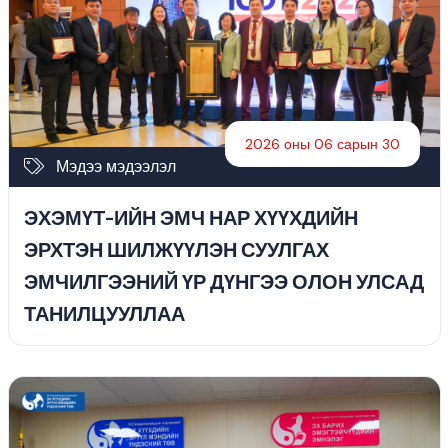
2026 оны 06 сарын 30
Мэдээ мэдээлэл
ЭХЭМҮТ-ИЙН ЭМЧ НАР ХҮҮХДИЙН
ЭРХТЭН ШИЛЖҮҮЛЭН СУУЛГАХ
ЭМЧИЛГЭЭНИЙ ҮР ДҮНГЭЭ ОЛОН УЛСАД
ТАНИЛЦУУЛЛАА