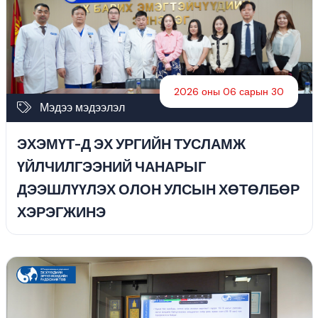
2026 оны 06 сарын 30
Мэдээ мэдээлэл
ЭХЭМҮТ-Д ЭХ УРГИЙН ТУСЛАМЖ
ҮЙЛЧИЛГЭЭНИЙ ЧАНАРЫГ
ДЭЭШЛҮҮЛЭХ ОЛОН УЛСЫН ХӨТӨЛБӨР
ХЭРЭГЖИНЭ