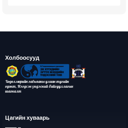
Холбоосууд
Хөдөлмөрийн гавьяаны улаан тугийн
одонт, Нэгдсэн үндэсний байгууллагын
шагналт
Цагийн хуваарь