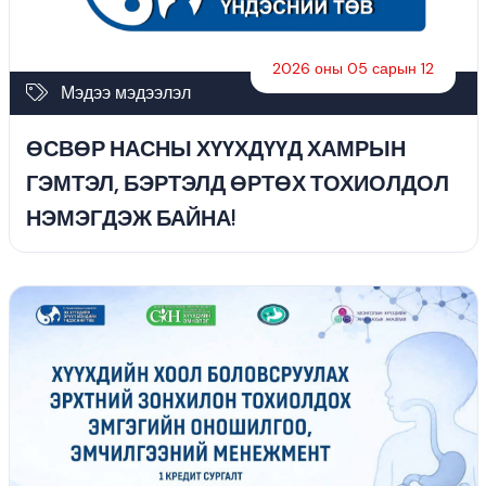
2026 оны 05 сарын 12
Мэдээ мэдээлэл
ӨСВӨР НАСНЫ ХҮҮХДҮҮД ХАМРЫН
ГЭМТЭЛ, БЭРТЭЛД ӨРТӨХ ТОХИОЛДОЛ
НЭМЭГДЭЖ БАЙНА!