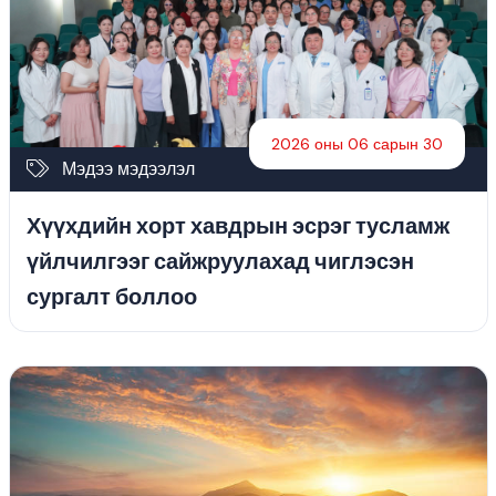
2026 оны 06 сарын 30
Мэдээ мэдээлэл
Хүүхдийн хорт хавдрын эсрэг тусламж
үйлчилгээг сайжруулахад чиглэсэн
сургалт боллоо