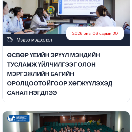
2026 оны 06 сарын 30
Мэдээ мэдээлэл
ӨСВӨР ҮЕИЙН ЭРҮҮЛ МЭНДИЙН
ТУСЛАМЖ ҮЙЛЧИЛГЭЭГ ОЛОН
МЭРГЭЖЛИЙН БАГИЙН
ОРОЛЦООТОЙГООР ХӨГЖҮҮЛЭХЭД
САНАЛ НЭГДЛЭЭ