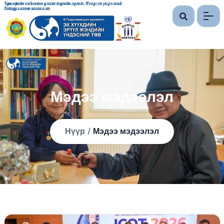
Хөдөлмөрийн гавьяаны улаан тугийн одонт, Нэгдсэн үндэсний
байгууллагын шагналт
Мэдээ мэдээлэл
Нүүр
/
Мэдээ мэдээлэл