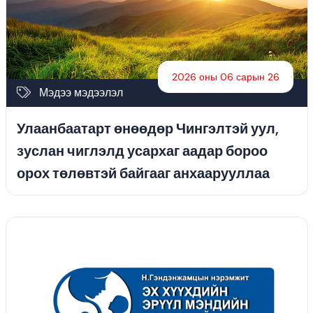
2026 оны 06 сарын 26
Мэдээ мэдээлэл
Улаанбаатарт өнөөдөр Чингэлтэй уул,
зуслан чиглэлд усархаг аадар бороо
орох төлөвтэй байгааг анхаарууллаа