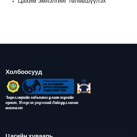
Цахим эмнэлгийг төлөвшүүлэх
Холбоосууд
Хөдөлмөрийн гавьяаны улаан тугийн
одонт, Нэгдсэн үндэсний байгууллагын
шагналт
Цагийн хуваарь