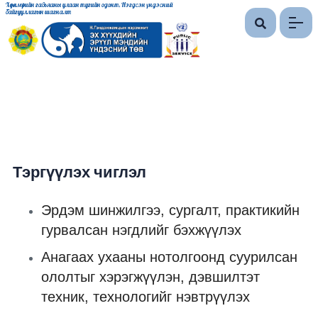
Хөдөлмөрийн гавьяаны улаан тугийн одонт, Нэгдсэн үндэсний
байгууллагын шагналт
Тэргүүлэх чиглэл
Эрдэм шинжилгээ, сургалт, практикийн
гурвалсан нэгдлийг бэхжүүлэх
Анагаах ухааны нотолгоонд суурилсан
ололтыг хэрэгжүүлэн, дэвшилтэт
техник, технологийг нэвтрүүлэх