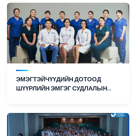
ЭМЭГТЭЙЧҮҮДИЙН ДОТООД
ШҮҮРЛИЙН ЭМГЭГ СУДЛАЛЫН
ТАСАГ