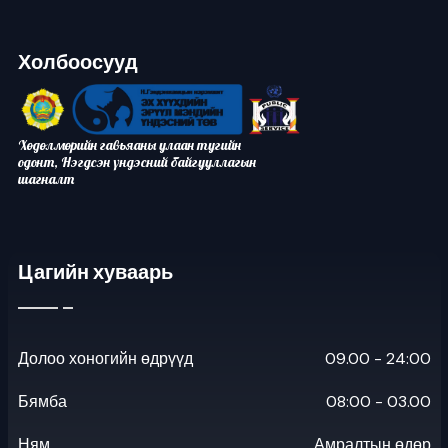
Холбоосууд
Хөдөлмөрийн гавьяаны улаан тугийн
одонт, Нэгдсэн үндэсний байгууллагын
шагналт
Цагийн хуваарь
Долоо хоногийн өдрүүд
09.00 - 24:00
Бямба
08:00 - 03.00
Ням
Амралтын өдөр