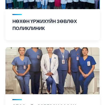
НӨХӨН ҮРЖИХҮЙН ЗӨВЛӨХ
ПОЛИКЛИНИК