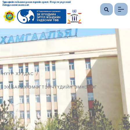
Хөдөлмөрийн гавьяаны улаан тугийн одонт, Нэгдсэн үндэсний
байгууллагын шагналт
НҮҮР ХУУДАС
/
ЭХ БАРИХ ЭМЭГТЭЙЧҮҮДИЙН ЭМНЭЛЭГ