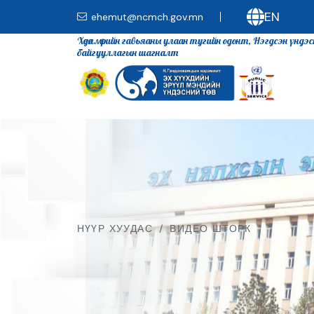
EN
ehemut@ncmch.gov.mn
Хөдөлмөрийн гавьяаны улаан тугийн одонт, Нэгдсэн үндэ
байгууллагын шагналт
НҮҮР ХУУДАС
/
ВИДЕО ШТОРК