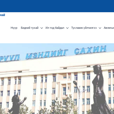
сний
Нүүр
Бидний тухай
Ил тод байдал
Тусламж үйлчилгээ
Авлигын