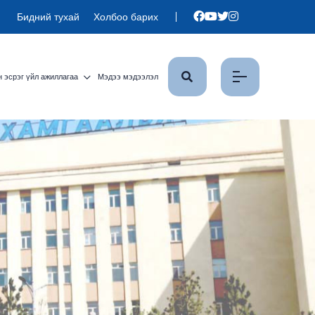
Бидний тухай
Холбоо барих
 эсрэг үйл ажиллагаа
Мэдээ мэдээлэл