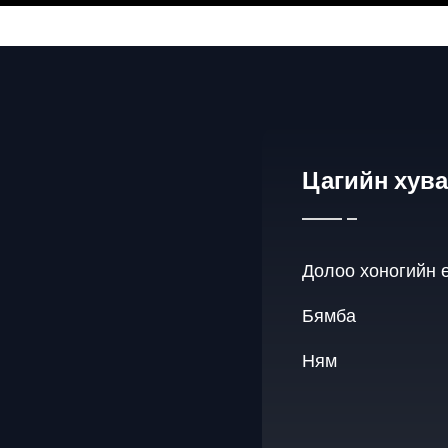
Цагийн хув
Долоо хоногийн 
Бямба
Ням