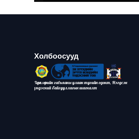
Холбоосууд
Хөдөлмөрийн гавьяаны улаан тугийн одонт, Нэгдсэн
үндэсний байгууллагын шагналт