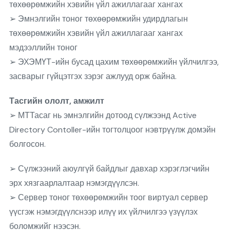
төхөөрөмжийн хэвийн үйл ажиллагааг хангах
➢ Эмнэлгийн тоног төхөөрөмжийн удирдлагын
төхөөрөмжийн хэвийн үйл ажиллагааг хангах
мэдээллийн тоног
➢ ЭХЭМҮТ-ийн бусад цахим төхөөрөмжийн үйлчилгээ,
засварыг гүйцэтгэх зэрэг ажлууд орж байна.
Тасгийн ололт, амжилт
➢ МТТасаг нь эмнэлгийн дотоод сүлжээнд Active
Directory Contoller-ийн тогтолцоог нэвтрүүлж домэйн
болгосон.
➢ Сүлжээний аюулгүй байдлыг давхар хэрэглэгчийн
эрх хязгаарлалтаар нэмэгдүүлсэн.
➢ Сервер тоног төхөөрөмжийн тоог виртуал сервер
үүсгэж нэмэгдүүлснээр илүү их үйлчилгээ үзүүлэх
боломжийг нээсэн.