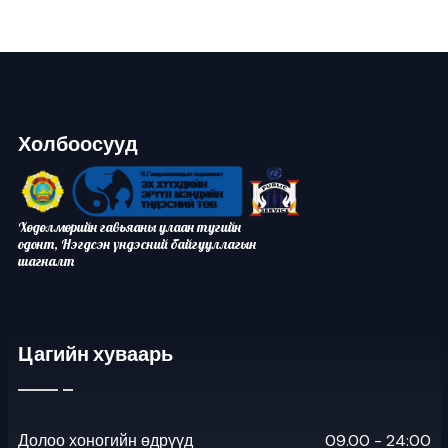
Холбоосууд
Хөдөлмөрийн гавьяаны улаан тугийн
одонт, Нэгдсэн үндэсний байгууллагын
шагналт
Цагийн хуваарь
Долоо хоногийн өдрүүд
09.00 - 24:00