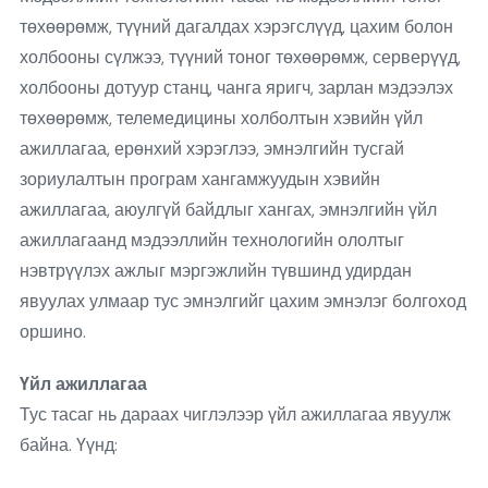
төхөөрөмж, түүний дагалдах хэрэгслүүд, цахим болон
холбооны сүлжээ, түүний тоног төхөөрөмж, серверүүд,
холбооны дотуур станц, чанга яригч, зарлан мэдээлэх
төхөөрөмж, телемедицины холболтын хэвийн үйл
ажиллагаа, ерөнхий хэрэглээ, эмнэлгийн тусгай
зориулалтын програм хангамжуудын хэвийн
ажиллагаа, аюулгүй байдлыг хангах, эмнэлгийн үйл
ажиллагаанд мэдээллийн технологийн ололтыг
нэвтрүүлэх ажлыг мэргэжлийн түвшинд удирдан
явуулах улмаар тус эмнэлгийг цахим эмнэлэг болгоход
оршино.
Үйл ажиллагаа
Тус тасаг нь дараах чиглэлээр үйл ажиллагаа явуулж
байна. Үүнд: