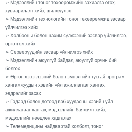
➢ Мэдээллийн тоног төхөөрөмжийн захиалга өгөх,
хуваарилалт хийх, шилжүүлэх
➢ Мэдээллийн технологийн тоног төхөөрөмжид засвар
үйлчилгээ хийх
➢ Холбооны болон цахим сүлжээний засвар үйлчилгээ,
өргөтгөл хийх
➢ Серверүүдийн засвар үйлчилгээ хийх
➢ Мэдээллийн аюулгүй байдал, аюулгүй орчин бий
болгох
➢ Өргөн хэрэглээний болон эмнэлгийн тусгай програм
хангамжуудын хэвийн үйл ажиллагааг хангах,
эвдрэлийг засах
➢ Гадаад болон дотоод вэб хуудасны хэвийн үйл
ажиллагааг хангах, мэдээллийн баяжилт хийх,
мэдээллийг нөөцлөн хадгалах
➢ Телемедицины найдвартай холболт, тоног