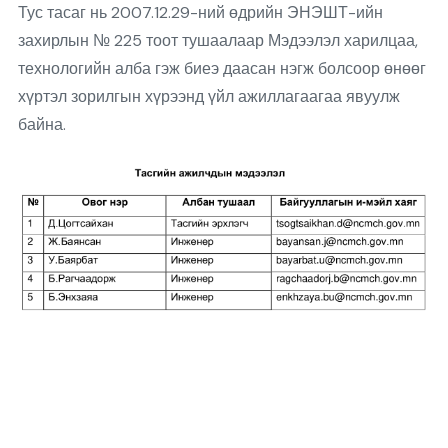
Тус тасаг нь 2007.12.29-ний өдрийн ЭНЭШТ-ийн
захирлын № 225 тоот тушаалаар Мэдээлэл харилцаа,
технологийн алба гэж биеэ даасан нэгж болсоор өнөөг
хүртэл зорилгын хүрээнд үйл ажиллагаагаа явуулж
байна.