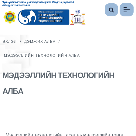
Хөдөлмөрийн гавьяаны улаан тугийн одонт, Нэгдсэн үндэсний
байгууллагын шагналт
ЭХЛЭЛ
/
ДЭМЖИХ АЛБА
/
МЭДЭЭЛЛИЙН ТЕХНОЛОГИЙН АЛБА
МЭДЭЭЛЛИЙН ТЕХНОЛОГИЙН
АЛБА
Мэдээллийн технологийн тасаг нь мэдээллийн тоног