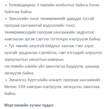
➢ Телемедицины 3 төрлийн холболтыг байнга бэлэн
байлгаж байна.
➢ Эмнэлгийн тоног төхөөрөмжийг удирдах тусгай
програм хангамжтай мэдээллийн тоног
төхөөрөмжүүдийг програм хангамжийн эвдрэлээс
хамгаалан эргэж сэргээх тогтолцоо нэвтрүүлж байна.
➢ Тус төвийн аюулгүй байдлыг хангаж, гэмт хэрэг,
хулгайг урьдчилан сэргийлэх, гэмт итгээдийг илрүүлэх
зориулалтын хяналтын камерын
системийн хэвийн үйл ажиллагаа бүрдүүлж, цаашид
хөгжүүлж байна.
➢ Эмчилгээ, бүртгэлийн eHealth програм хангамжийг
Метекс ХХК хамтран нэвтрүүлж, хөгжүүлэн, ажиллаж
байна.
Мэргэжлийн хүчин чадал