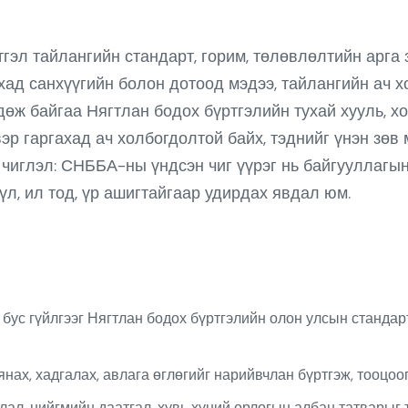
тгэл тайлангийн стандарт, горим, төлөвлөлтийн арга
ад санхүүгийн болон дотоод мэдээ, тайлангийн ач х
ж байгаа Нягтлан бодох бүртгэлийн тухай хууль, хо
эр гаргахад ач холбогдолтой байх, тэднийг үнэн зөв
чиглэл: СНББА-ны үндсэн чиг үүрэг нь байгууллагын 
үүл, ил тод, үр ашигтайгаар удирдах явдал юм.
бус гүйлгээг Нягтлан бодох бүртгэлийн олон улсын стандарт
ах, хадгалах, авлага өглөгийг нарийвчлан бүртгэж, тооцоог
ал, нийгмийн даатгал, хувь хүний орлогын албан татварыг 