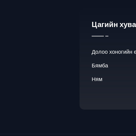
Цагийн хув
Долоо хоногийн 
Бямба
Ням