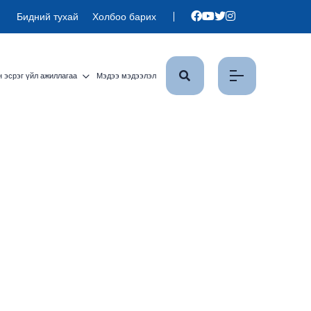
Бидний тухай
Холбоо барих
 эсрэг үйл ажиллагаа
Мэдээ мэдээлэл