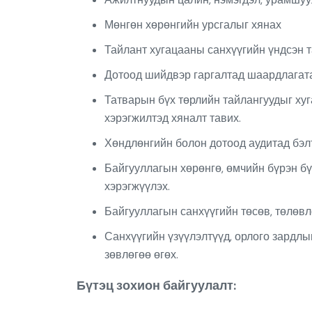
Мөнгөн хөрөнгийн урсгалыг хянах
Тайлант хугацааны санхүүгийн үндсэн т
Дотоод шийдвэр гаргалтад шаардлагата
Татварын бүх төрлийн тайлангуудыг хуга
хэрэгжилтэд хяналт тавих.
Хөндлөнгийн болон дотоод аудитад бэл
Байгууллагын хөрөнгө, өмчийн бүрэн бү
хэрэгжүүлэх.
Байгууллагын санхүүгийн төсөв, төлөвлө
Санхүүгийн үзүүлэлтүүд, орлого зардлы
зөвлөгөө өгөх.
Бүтэц зохион байгуулалт: