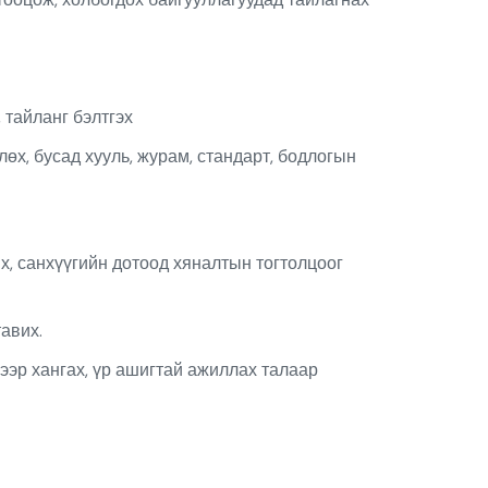
тайланг бэлтгэх
өх, бусад хууль, журам, стандарт, бодлогын
х, санхүүгийн дотоод хяналтын тогтолцоог
авих.
ээр хангах, үр ашигтай ажиллах талаар