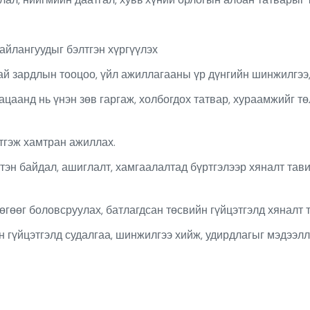
айлангуудыг бэлтгэн хүргүүлэх
й зардлын тооцоо, үйл ажиллагааны үр дүнгийн шинжилгээ, 
цаанд нь үнэн зөв гаргаж, холбогдох татвар, хураамжийг төл
тгэж хамтран ажиллах.
тэн байдал, ашиглалт, хамгаалалтад бүртгэлээр хяналт тави
гөөг боловсруулах, батлагдсан төсвийн гүйцэтгэлд хяналт т
н гүйцэтгэлд судалгаа, шинжилгээ хийж, удирдлагыг мэдээлл