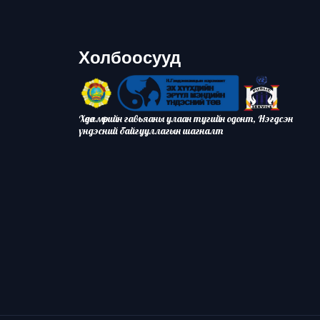
Холбоосууд
Хөдөлмөрийн гавьяаны улаан тугийн одонт, Нэгдсэн
үндэсний байгууллагын шагналт