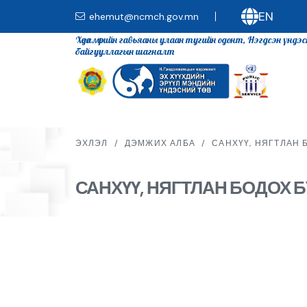
EN
ehemut@ncmch.gov.mn
Хөдөлмөрийн гавьяаны улаан тугийн одонт, Нэгдсэн үндэ
байгууллагын шагналт
ЭХЛЭЛ
/
ДЭМЖИХ АЛБА
/
САНХҮҮ, НЯГТЛАН 
САНХҮҮ, НЯГТЛАН БОДОХ 