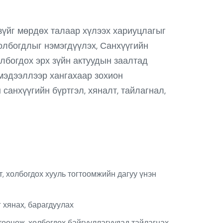
 зүйг мөрдөх талаар хүлээх хариуцлагыг
олбогдлыг нэмэгдүүлэх, Санхүүгийн
лбогдох эрх зүйн актуудын заалтад
 мэдээллээр хангахаар зохион
санхүүгийн бүртгэл, хяналт, тайлагнал,
, холбогдох хууль тогтоомжийн дагуу үнэн
 хянах, барагдуулах
тооцож, холбогдох байгууллагуудад тайлагнах