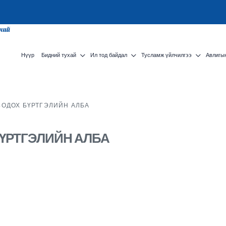
сний
Нүүр
Бидний тухай
Ил тод байдал
Тусламж үйлчилгээ
Авлигын
БОДОХ БҮРТГЭЛИЙН АЛБА
БҮРТГЭЛИЙН АЛБА