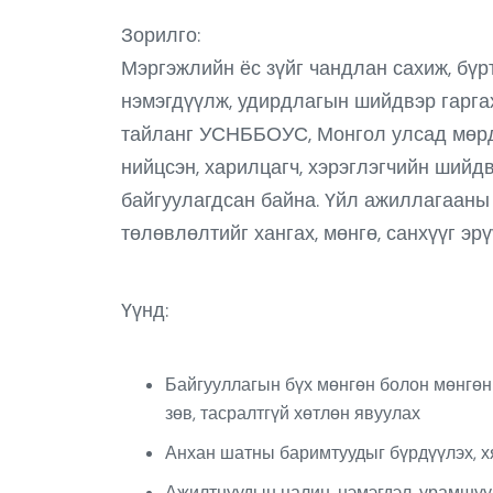
Зорилго:
Мэргэжлийн ёс зүйг чандлан сахиж, бүр
нэмэгдүүлж, удирдлагын шийдвэр гаргах
тайланг УСНББОУС, Монгол улсад мөрдө
нийцсэн, харилцагч, хэрэглэгчийн шийдв
байгуулагдсан байна. Үйл ажиллагааны 
төлөвлөлтийг хангах, мөнгө, санхүүг эр
Үүнд:
Байгууллагын бүх мөнгөн болон мөнгөн 
зөв, тасралтгүй хөтлөн явуулах
Анхан шатны баримтуудыг бүрдүүлэх, хян
Ажилтнуудын цалин, нэмэгдэл, урамшуул