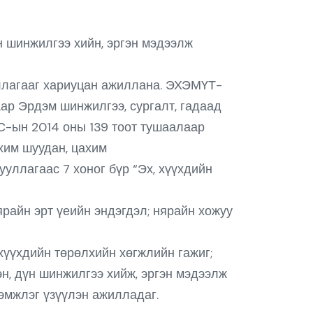
үн шинжилгээ хийн, эргэн мэдээлж
иллагааг хариуцан ажиллана. ЭХЭМҮТ-
ар Эрдэм шинжилгээ, сургалт, гадаад
С-ын 2014 оны 139 тоот тушаалаар
хим шуудан, цахим
уллагаас 7 хоног бүр “Эх, хүүхдийн
ярайн эрт үеийн эндэгдэл; нярайн хожуу
хүүхдийн төрөлхийн хөгжлийн гажиг;
н, дүн шинжилгээ хийж, эргэн мэдээлж
эмжлэг үзүүлэн ажилладаг.