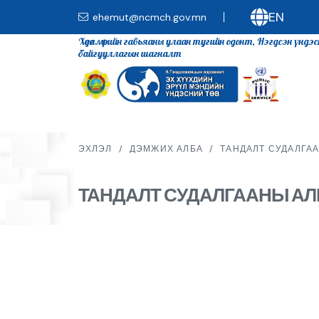
EN
ehemut@ncmch.gov.mn
Хөдөлмөрийн гавьяаны улаан тугийн одонт, Нэгдсэн үндэ
байгууллагын шагналт
ЭХЛЭЛ
/
ДЭМЖИХ АЛБА
/
ТАНДАЛТ СУДАЛГА
ТАНДАЛТ СУДАЛГААНЫ АЛ