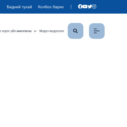
Бидний тухай
Холбоо барих
 эсрэг үйл ажиллагаа
Мэдээ мэдээлэл