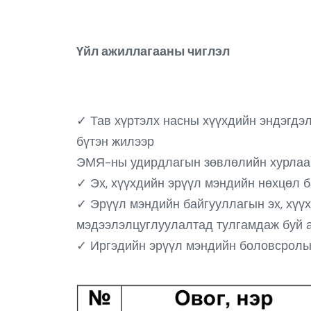
Үйл ажиллагааны чиглэл
✓ Тав хүртэлх насны хүүхдийн эндэгдэл
бүтэн жилээр
ЭМЯ-ны удирдлагын зөвлөлийн хурлаар
✓ Эх, хүүхдийн эрүүл мэндийн нөхцөл б
✓ Эрүүл мэндийн байгууллагын эх, хүүх
мэдээлэлцуглуулалтад тулгамдаж буй а
✓ Иргэдийн эрүүл мэндийн боловсролыг