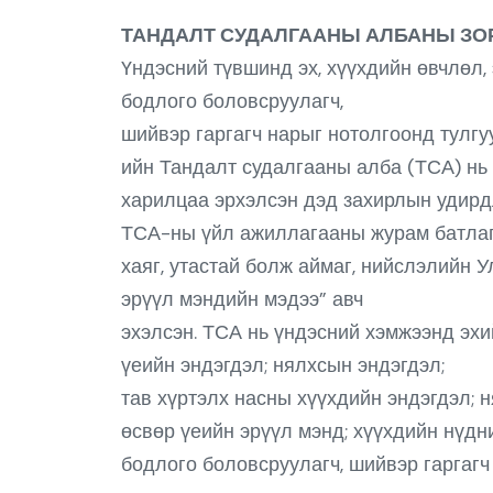
ТАНДАЛТ СУДАЛГААНЫ АЛБАНЫ ЗО
Үндэсний түвшинд эх, хүүхдийн өвчлөл, 
бодлого боловсруулагч,
шийвэр гаргагч нарыг нотолгоонд тулг
ийн Тандалт судалгааны алба (ТСА) нь 
харилцаа эрхэлсэн дэд захирлын удирд
ТСА-ны үйл ажиллагааны журам батлагд
хаяг, утастай болж аймаг, нийслэлийн 
эрүүл мэндийн мэдээ” авч
эхэлсэн. ТСА нь үндэсний хэмжээнд эхий
үеийн эндэгдэл; нялхсын эндэгдэл;
тав хүртэлх насны хүүхдийн эндэгдэл; 
өсвөр үеийн эрүүл мэнд; хүүхдийн нүдн
бодлого боловсруулагч, шийвэр гаргагч