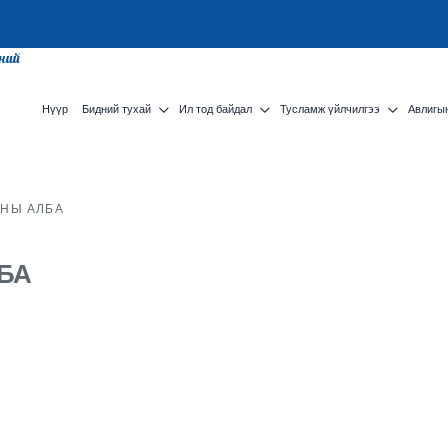
сний
Нүүр
Бидний тухай
Ил тод байдал
Тусламж үйлчилгээ
Авлигын
АНЫ АЛБА
БА