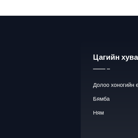
Цагийн хув
Долоо хоногийн 
Бямба
Ням