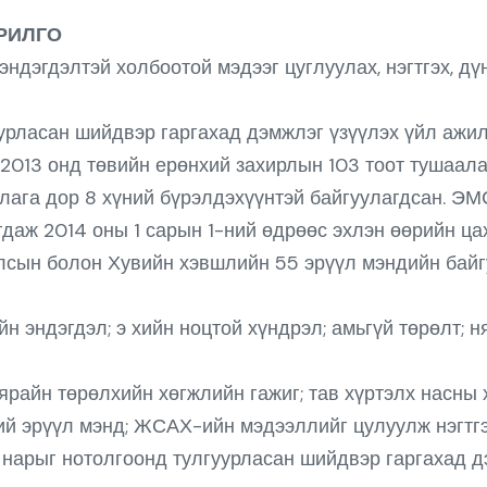
РИЛГО
эндэгдэлтэй холбоотой мэдээг цуглуулах, нэгтгэх, д
уурласан шийдвэр гаргахад дэмжлэг үзүүлэх үйл аж
2013 онд төвийн ерөнхий захирлын 103 тоот тушаала
лага дор 8 хүний бүрэлдэхүүнтэй байгуулагдсан. ЭМ
аж 2014 оны 1 сарын 1-ний өдрөөс эхлэн өөрийн ца
Улсын болон Хувийн хэвшлийн 55 эрүүл мэндийн байгу
н эндэгдэл; э хийн ноцтой хүндрэл; амьгүй төрөлт; н
нярайн төрөлхийн хөгжлийн гажиг; тав хүртэлх насны 
ий эрүүл мэнд; ЖСАХ-ийн мэдээллийг цулуулж нэгтгэ
 нарыг нотолгоонд тулгуурласан шийдвэр гаргахад д