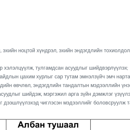
, эхийн ноцтой хүндрэл, эхийн эндэгдлийн тохиолдолд
 хэлэлцүүлж, тулгамдсан асуудлыг шийдвэрлүүлэх;
айдлын цахим хурлыг сар тутам эмнэлзүйч эмч нарта
дийн өвчлөл, эндэгдлийн тандалтын мэдээллийн үнэн
суудлыг шийдэж, мэргэжил арга зүйн дэмжлэг үзүүлэ
 дээшлүүлэхэд чиглэсэн мэдээллийг боловсруулж т