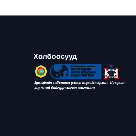
Холбоосууд
Хөдөлмөрийн гавьяаны улаан тугийн одонт, Нэгдсэн
үндэсний байгууллагын шагналт