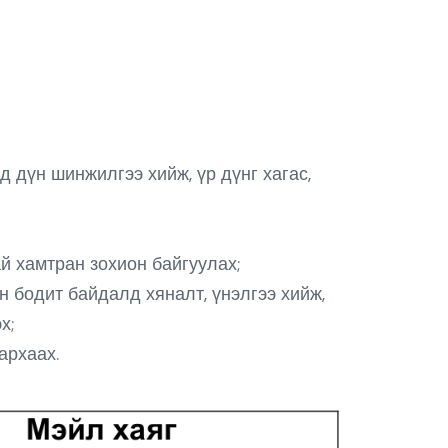
 дүн шинжилгээ хийж, үр дүнг хагас,
й хамтран зохион байгуулах;
 бодит байдалд хяналт, үнэлгээ хийж,
х;
архаах.