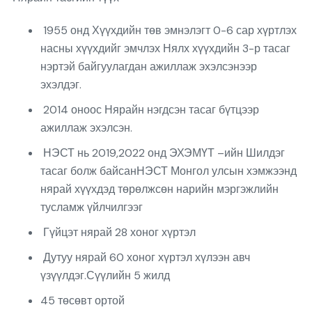
1955 онд Хүүхдийн төв эмнэлэгт 0-6 сар хүртлэх
насны хүүхдийг эмчлэх Нялх хүүхдийн 3-р тасаг
нэртэй байгуулагдан ажиллаж эхэлсэнээр
эхэлдэг.
2014 оноос Нярайн нэгдсэн тасаг бүтцээр
ажиллаж эхэлсэн.
НЭСТ нь 2019,2022 онд ЭХЭМҮТ –ийн Шилдэг
тасаг болж байсанНЭСТ Монгол улсын хэмжээнд
нярай хүүхдэд төрөлжсөн нарийн мэргэжлийн
тусламж үйлчилгээг
Гүйцэт нярай 28 хоног хүртэл
Дутуу нярай 60 хоног хүртэл хүлээн авч
үзүүлдэг.Сүүлийн 5 жилд
45 төсөвт ортой