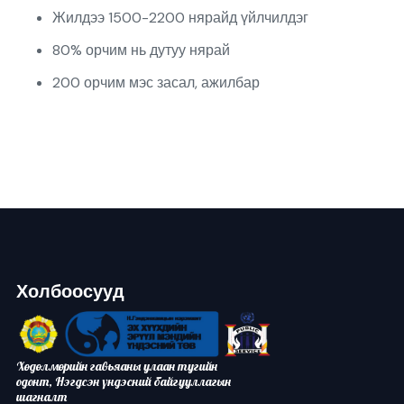
Жилдээ 1500-2200 нярайд үйлчилдэг
80% орчим нь дутуу нярай
200 орчим мэс засал, ажилбар
Холбоосууд
Хөдөлмөрийн гавьяаны улаан тугийн
одонт, Нэгдсэн үндэсний байгууллагын
шагналт