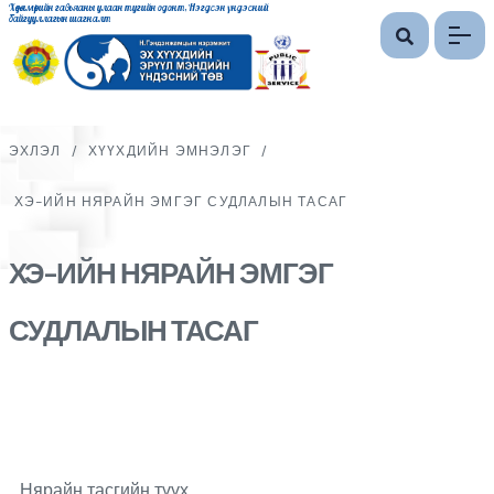
Хөдөлмөрийн гавьяаны улаан тугийн одонт, Нэгдсэн үндэсний
байгууллагын шагналт
ЭХЛЭЛ
/
ХҮҮХДИЙН ЭМНЭЛЭГ
/
ХЭ-ИЙН НЯРАЙН ЭМГЭГ СУДЛАЛЫН ТАСАГ
ХЭ-ИЙН НЯРАЙН ЭМГЭГ
СУДЛАЛЫН ТАСАГ
Нярайн тасгийн түүх