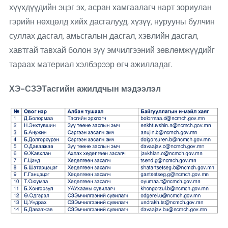
хүүхдүүдийн эцэг эх, асран хамгаалагч нарт зориулан
гэрийн нөхцөлд хийх дасгалууд, хүзүү, нурууны булчин
суллах дасгал, амьсгалын дасгал, хэвлийн дасгал,
хавтгай тавхай болон зүү эмчилгээний зөвлөмжүүдийг
тараах материал хэлбэрээр өгч ажилладаг.
ХЭ-СЗЭТасгийн ажилдчын мэдээлэл