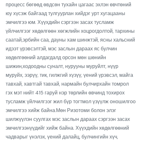
процесс бөгөөд өвдсөн тухайн цагаас эхлэн өвчтөний
юу хүсэж байгаад тулгуурлан хийдэг урт хугацааны
эмчилгээ юм. Хүүхдийн сэргээн засах тусламж
үйлчилгээг хөдөлгөөн хөгжлийн хоцрогдолтой, тархины
саатай,эрбийн саа, дауны хам шинжтэй, ясны хальсний
идээт үрэвсэлтэй, мэс заслын дараах яс булчин
хөдөлгөөний алдагдалд орсон мөн шөнийн
шижин,ходоодны суналт, нурууны муруйлт, нүүр
муруйх, ээрүү, тик, гилжгий хүзүү, үений үрэвсэл, майга
тавхай, хавтгай тавхай, нармайн булчирхайн томрол
гэх мэт нийт 415 гаруй нэр төрлийн өвчинд тохирох
тусламж үйлчилгээг жил бүр тогтмол үзүүлж оношилгоо
эмчилгээ хийж байна.Мөн Ризотоми болон элэг
шилжүүлэн суулгах мэс заслын дараах сэргээн засах
эмчилгээнүүдийг хийж байна. Хүүхдийн хөдөлгөөний
чадварыг үнэлэх, үений далайц, булчингийн хүч,