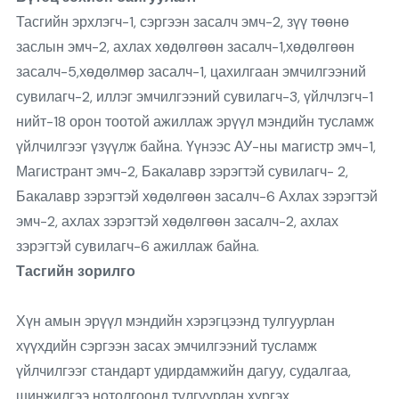
Тасгийн эрхлэгч-1, сэргээн засалч эмч-2, зүү төөнө
заслын эмч-2, ахлах хөдөлгөөн засалч-1,хөдөлгөөн
засалч-5,хөдөлмөр засалч-1, цахилгаан эмчилгээний
сувилагч-2, иллэг эмчилгээний сувилагч-3, үйлчлэгч-1
нийт-18 орон тоотой ажиллаж эрүүл мэндийн тусламж
үйлчилгээг үзүүлж байна. Үүнээс АУ-ны магистр эмч-1,
Магистрант эмч-2, Бакалавр зэрэгтэй сувилагч- 2,
Бакалавр зэрэгтэй хөдөлгөөн засалч-6 Ахлах зэрэгтэй
эмч-2, ахлах зэрэгтэй хөдөлгөөн засалч-2, ахлах
зэрэгтэй сувилагч-6 ажиллаж байна.
Тасгийн зорилго
Хүн амын эрүүл мэндийн хэрэгцээнд тулгуурлан
хүүхдийн сэргээн засах эмчилгээний тусламж
үйлчилгээг стандарт удирдамжийн дагуу, судалгаа,
шинжилгээ нотолгоонд тулгуурлан хүргэх