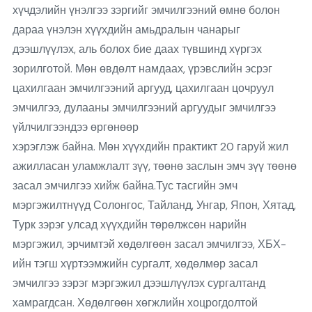
хүчдэлийн үнэлгээ зэргийг эмчилгээний өмнө болон
дараа үнэлэн хүүхдийн амьдралын чанарыг
дээшлүүлэх, аль болох бие даах түвшинд хүргэх
зорилготой. Мөн өвдөлт намдаах, үрэвслийн эсрэг
цахилгаан эмчилгээний аргууд, цахилгаан цочруул
эмчилгээ, дулааны эмчилгээний аргуудыг эмчилгээ
үйлчилгээндээ өргөнөөр
хэрэглэж байна. Мөн хүүхдийн практикт 20 гаруй жил
ажилласан уламжлалт зүү, төөнө заслын эмч зүү төөнө
засал эмчилгээ хийж байна.Тус тасгийн эмч
мэргэжилтнүүд Солонгос, Тайланд, Унгар, Япон, Хятад,
Турк зэрэг улсад хүүхдийн төрөлжсөн нарийн
мэргэжил, эрчимтэй хөдөлгөөн засал эмчилгээ, ХБХ-
ийн тэгш хүртээмжийн сургалт, хөдөлмөр засал
эмчилгээ зэрэг мэргэжил дээшлүүлэх сургалтанд
хамрагдсан. Хөдөлгөөн хөгжлийн хоцрогдолтой