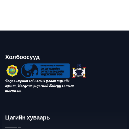
Холбоосууд
Хөдөлмөрийн гавьяаны улаан тугийн
одонт, Нэгдсэн үндэсний байгууллагын
шагналт
Цагийн хуваарь