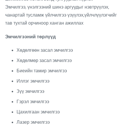
Эмчилгээ, үнэлгээний шинэ аргуудыг нэвтрүүлэх,
чанартай тусламж үйлчилгээ үзүүлэх,үйлчлүүлэгчийг
тав тухтай орчиноор ханган ажиллах
Эмчилгээний төрлүүд
Хөдөлгөөн засал эмчилгээ
Хөдөлмөр засал эмчилгээ
Биеийн тамир эмчилгээ
Иллэг эмчилгээ
Зүү эмчилгээ
Гэрэл эмчилгээ
Цахилгаан эмчилгээ
Лазер эмчилгээ