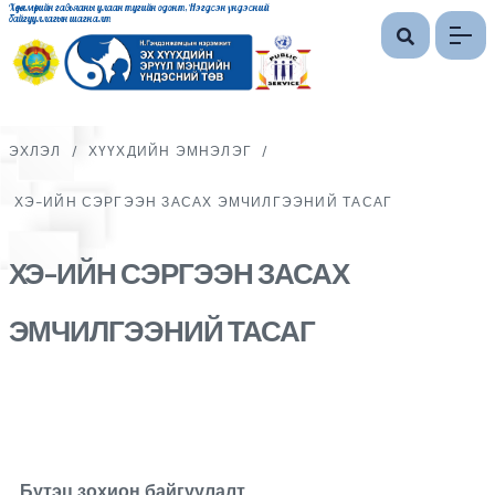
Хөдөлмөрийн гавьяаны улаан тугийн одонт, Нэгдсэн үндэсний
байгууллагын шагналт
ЭХЛЭЛ
/
ХҮҮХДИЙН ЭМНЭЛЭГ
/
ХЭ-ИЙН СЭРГЭЭН ЗАСАХ ЭМЧИЛГЭЭНИЙ ТАСАГ
ХЭ-ИЙН СЭРГЭЭН ЗАСАХ
ЭМЧИЛГЭЭНИЙ ТАСАГ
Бүтэц зохион байгуулалт