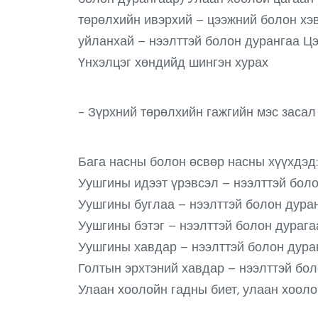
төрөлхийн ивэрхий – цээжний болон хэ
уйланхай – нээлттэй болон дурангаа Ц
Үнхэлцэг хөндийд шингэн хурах
- Зүрхний төрөлхийн гажгийн мэс засал
Бага насны болон өсвөр насны хүүхдэд:
Уушгины идээт үрэвсэл – нээлттэй бол
Уушгины буглаа – нээлттэй болон дура
Уушгины бэтэг – нээлттэй болон дурага
Уушгины хавдар – нээлттэй болон дура
Голтын эрхтэний хавдар – нээлттэй бо
Улаан хоолойн гадны биет, улаан хооло