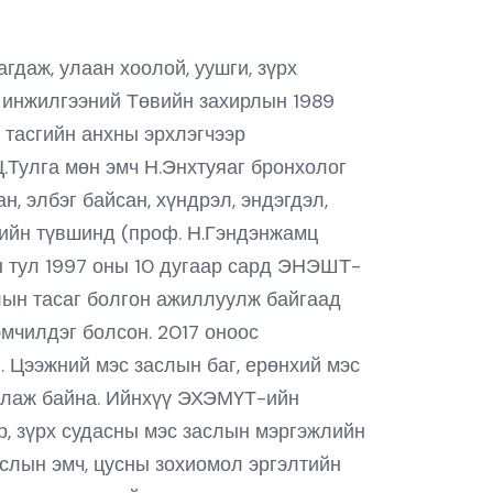
даж, улаан хоолой, уушги, зүрх
Шинжилгээний Төвийн захирлын 1989
 тасгийн анхны эрхлэгчээр
Ц.Тулга мөн эмч Н.Энхтуяаг бронхолог
н, элбэг байсан, хүндрэл, эндэгдэл,
хийн түвшинд (проф. Н.Гэндэнжамц
н тул 1997 оны 10 дугаар сард ЭНЭШТ-
лын тасаг болгон ажиллуулж байгаад
эмчилдэг болсон. 2017 оноос
 Цээжний мэс заслын баг, ерөнхий мэс
жиллаж байна. Ийнхүү ЭХЭМҮТ-ийн
р, зүрх судасны мэс заслын мэргэжлийн
слын эмч, цусны зохиомол эргэлтийн