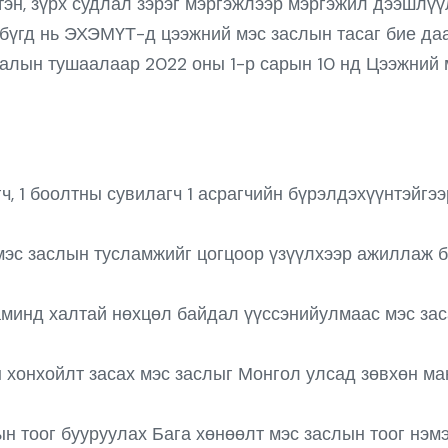
н, зүрх судлал зэрэг мэргэжлээр мэргэжил дээшлүүл
 бүгд нь ЭХЭМҮТ-д цээжний мэс заслын тасаг бие да
алын тушаалаар 2022 оны 1-р сарын 10 нд Цээжний м
ч, 1 боолтны сувилагч 1 асрагчийн бүрэлдэхүүнтэйгэ
эс заслын тусламжийг цогцоор үзүүлхээр ажиллаж б
аминд халтай нөхцөл байдал үүссэнийулмаас мэс зас
 хонхойлт засах мэс заслыг Монгол улсад зөвхөн ман
н тоог бууруулах Бага хөнөөлт мэс заслын тоог нэм