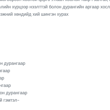
влийн хүрцээр нээлттэй болон дурангийн аргаар хос
ээжний хөндийд хий шингэн хурах
он дурангаар
нгаар
ар
нгаар
лон дурангаар
й гэмтэл-