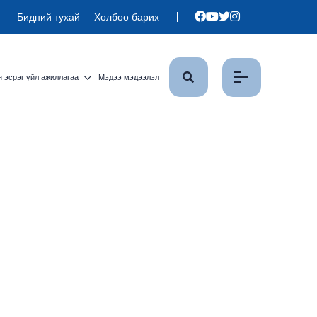
Бидний тухай
Холбоо барих
 эсрэг үйл ажиллагаа
Мэдээ мэдээлэл