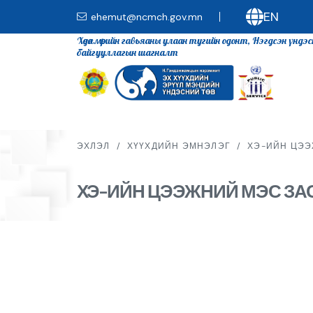
EN
ehemut@ncmch.gov.mn
Хөдөлмөрийн гавьяаны улаан тугийн одонт, Нэгдсэн үндэ
байгууллагын шагналт
ЭХЛЭЛ
/
ХҮҮХДИЙН ЭМНЭЛЭГ
/
ХЭ-ИЙН ЦЭЭ
ХЭ-ИЙН ЦЭЭЖНИЙ МЭС ЗА