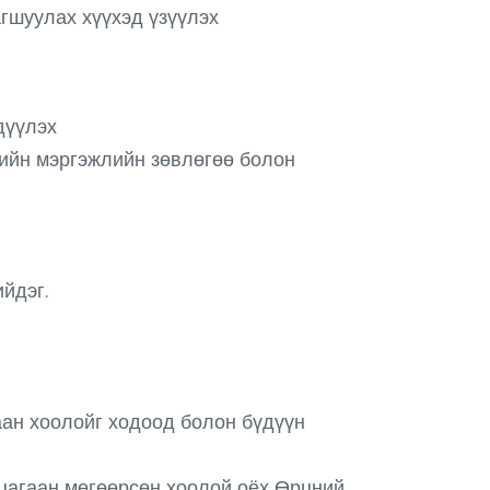
гшуулах хүүхэд үзүүлэх
дүүлэх
рийн мэргэжлийн зөвлөгөө болон
йдэг.
аан хоолойг ходоод болон бүдүүн
 цагаан мөгөөрсөн хоолой оёх Өрцний