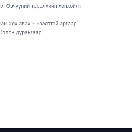
сал Өвчүүний төрөлхийн хонхойлт –
ан Хөх авах – нээлттэй аргаар
 болон дурангаар