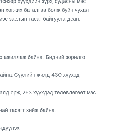
снээр хүүхдийн зүрх, судасны мэс
ан хөгжих баталгаа болж буйн чухал
эс заслын тасаг байгуулагдсан.
эр ажиллаж байна.. Бидний зорилго
айна. Сүүлийн жилд 430 хүүхэд
алд орж, 263 хүүхдэд төлөвлөгөөт мэс
ай тасагт хийж байна.
эгдүүлэх