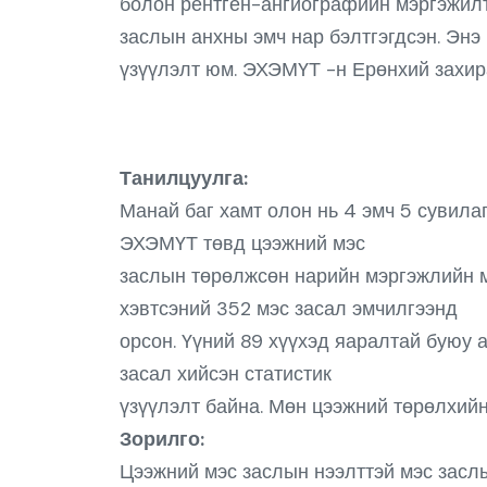
болон рентген-ангиографийн мэргэжилтэ
заслын анхны эмч нар бэлтгэгдсэн. Энэ
үзүүлэлт юм. ЭХЭМҮТ -н Ерөнхий захир
Танилцуулга:
Манай баг хамт олон нь 4 эмч 5 сувилаг
ЭХЭМҮТ төвд цээжний мэс
заслын төрөлжсөн нарийн мэргэжлийн м
хэвтсэний 352 мэс засал эмчилгээнд
орсон. Үүний 89 хүүхэд яаралтай буюу 
засал хийсэн статистик
үзүүлэлт байна. Мөн цээжний төрөлхийн
Зорилго:
Цээжний мэс заслын нээлттэй мэс заслы