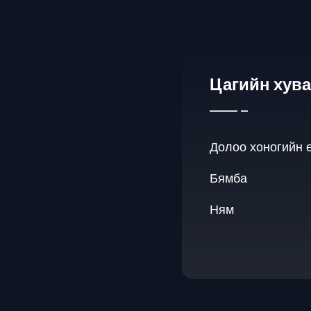
Цагийн хув
Долоо хоногийн 
Бямба
Ням