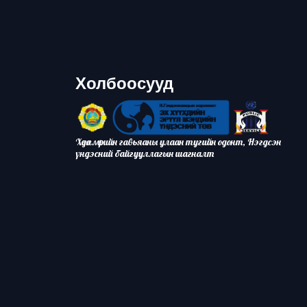
Холбоосууд
Хөдөлмөрийн гавьяаны улаан тугийн одонт, Нэгдсэн
үндэсний байгууллагын шагналт