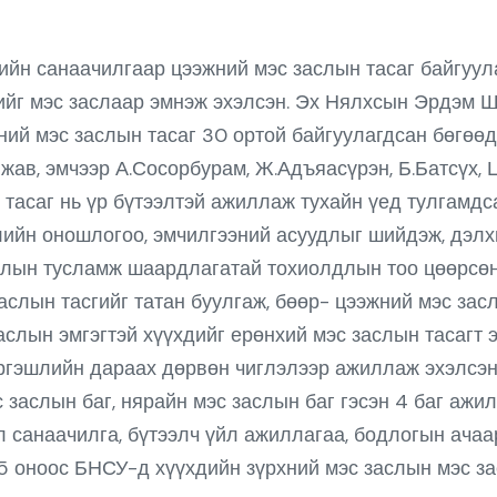
йн санаачилгаар цээжний мэс заслын тасаг байгуулаг
йг мэс заслаар эмнэж эхэлсэн. Эх Нялхсын Эрдэм 
ий мэс заслын тасаг 30 ортой байгуулагдсан бөгөөд
жав, эмчээр А.Сосорбурам, Ж.Адъяасүрэн, Б.Батсүх, 
 тасаг нь үр бүтээлтэй ажиллаж тухайн үед тулгамдса
лийн оношлогоо, эмчилгээний асуудлыг шийдэж, дэл
аслын тусламж шаардлагатай тохиолдлын тоо цөөрсө
слын тасгийг татан буулгаж, бөөр- цээжний мэс зас
аслын эмгэгтэй хүүхдийг ерөнхий мэс заслын тасагт 
ргэшлийн дараах дөрвөн чиглэлээр ажиллаж эхэлсэн.
с заслын баг, нярайн мэс заслын баг гэсэн 4 баг а
 санаачилга, бүтээлч үйл ажиллагаа, бодлогын ачаа
5 оноос БНСУ-д хүүхдийн зүрхний мэс заслын мэс за