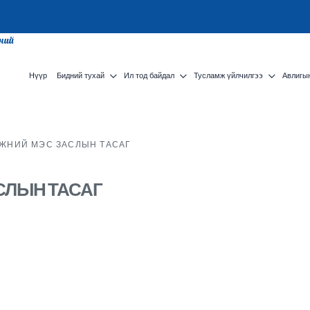
сний
Нүүр
Бидний тухай
Ил тод байдал
Тусламж үйлчилгээ
Авлигын
ЖНИЙ МЭС ЗАСЛЫН ТАСАГ
СЛЫН ТАСАГ