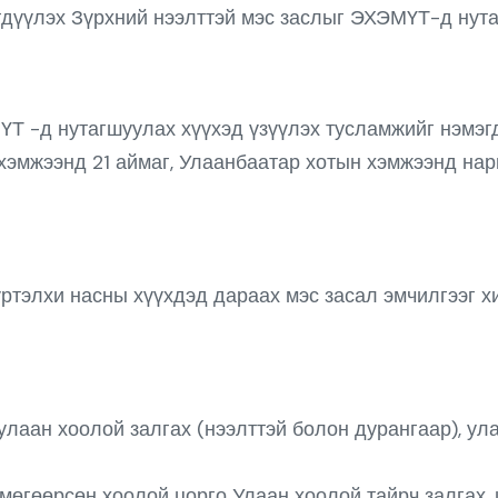
дүүлэх Зүрхний нээлттэй мэс заслыг ЭХЭМҮТ-д нута
ҮТ -д нутагшуулах хүүхэд үзүүлэх тусламжийг нэмэг
 хэмжээнд 21 аймаг, Улаанбаатар хотын хэмжээнд на
үртэлхи насны хүүхдэд дараах мэс засал эмчилгээг хи
улаан хоолой залгах (нээлттэй болон дурангаар), ул
мөгөөрсөн хоолой цорго Улаан хоолой тайрч залгах,