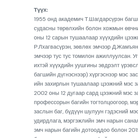
Түүх:
1955 онд академич Т.Шагдарсүрэн багши
судасны төрөлхийн болон хожмын өвчни
оны 12 сарын тушаалаар хүүхдийн цээжн
Р.Лхагвасүрэн, зөвлөх эмчээр Д.Жамъян
эмчээр тус тус томилон ажиллуулсан. Уг
ихтэй хүүхдийн уушгины эвдрэлт үрэвс
багшийн дүгнэснээр) хүргэснээр мэс з
ийн захирлын тушаалаар цээжний мэс за
2002 оны 12 дугаар сард цээжний мэс з
профессорын багийн тогтолцоогоор, мэ
заслын баг, бүдүүн шулуун гэдэсний мэ
удирдлага, мэргэжлийн эмч нарын санал
эмч нарын багийн дотооддоо болон 201