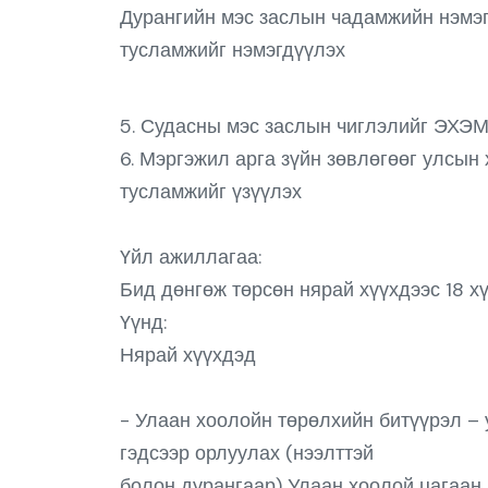
Дурангийн мэс заслын чадамжийн нэмэг
тусламжийг нэмэгдүүлэх
5. Судасны мэс заслын чиглэлийг ЭХЭМ
6. Мэргэжил арга зүйн зөвлөгөөг улсын
тусламжийг үзүүлэх
Үйл ажиллагаа:
Бид дөнгөж төрсөн нярай хүүхдээс 18 х
Үүнд:
Нярай хүүхдэд
- Улаан хоолойн төрөлхийн битүүрэл – 
гэдсээр орлуулах (нээлттэй
болон дурангаар) Улаан хоолой цагаан 