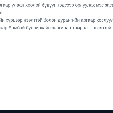
ргаар улаан хоолой бүдүүн гэдсээр орлуулах мэс за
ал
н хүрцээр нээлттэй болон дурангийн аргаар хослуул
гаар Бамбай булчирхайн зангилаа томрол - нээлттэй