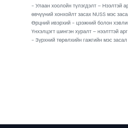
- Улаан хоолойн түлэгдэлт – Нээлтэй а
өвчүүний хонхойлт засах NUSS мэс зас
Өрцний ивэрхий - цээжний болон хэвлий
Үнхэлцэгт шингэн хуралт – нээлттэй ар
- Зүрхний төрөлхийн гажгийн мэс засал