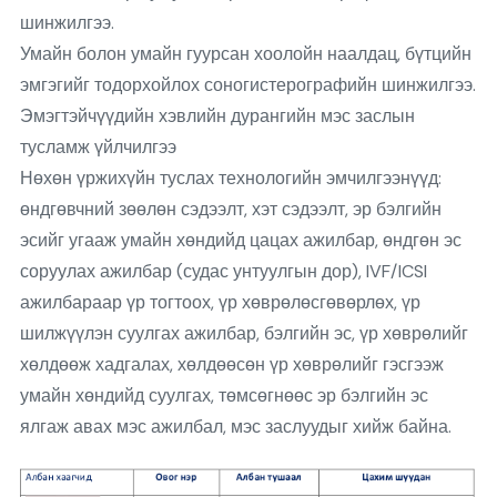
шинжилгээ.
Умайн болон умайн гуурсан хоолойн наалдац, бүтцийн
эмгэгийг тодорхойлох соногистерографийн шинжилгээ.
Эмэгтэйчүүдийн хэвлийн дурангийн мэс заслын
тусламж үйлчилгээ
Нөхөн үржихүйн туслах технологийн эмчилгээнүүд:
өндгөвчний зөөлөн сэдээлт, хэт сэдээлт, эр бэлгийн
эсийг угааж умайн хөндийд цацах ажилбар, өндгөн эс
соруулах ажилбар (судас унтуулгын дор), IVF/ICSI
ажилбараар үр тогтоох, үр хөврөлөсгөвөрлөх, үр
шилжүүлэн суулгах ажилбар, бэлгийн эс, үр хөврөлийг
хөлдөөж хадгалах, хөлдөөсөн үр хөврөлийг гэсгээж
умайн хөндийд суулгах, төмсөгнөөс эр бэлгийн эс
ялгаж авах мэс ажилбал, мэс заслуудыг хийж байна.