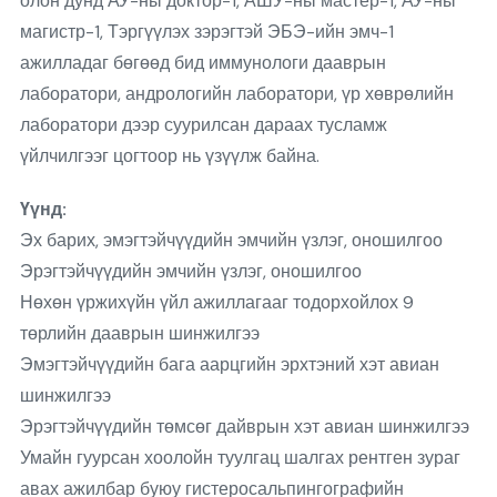
олон дунд АУ-ны доктор-1, АШУ-ны мастер-1, АУ-ны
магистр-1, Тэргүүлэх зэрэгтэй ЭБЭ-ийн эмч-1
ажилладаг бөгөөд бид иммунологи дааврын
лаборатори, андрологийн лаборатори, үр хөврөлийн
лаборатори дээр суурилсан дараах тусламж
үйлчилгээг цогтоор нь үзүүлж байна.
Үүнд:
Эх барих, эмэгтэйчүүдийн эмчийн үзлэг, оношилгоо
Эрэгтэйчүүдийн эмчийн үзлэг, оношилгоо
Нөхөн үржихүйн үйл ажиллагааг тодорхойлох 9
төрлийн дааврын шинжилгээ
Эмэгтэйчүүдийн бага аарцгийн эрхтэний хэт авиан
шинжилгээ
Эрэгтэйчүүдийн төмсөг дайврын хэт авиан шинжилгээ
Умайн гуурсан хоолойн туулгац шалгах рентген зураг
авах ажилбар буюу гистеросальпингографийн