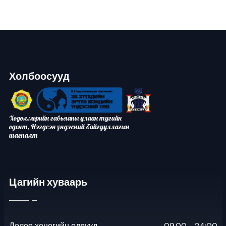
Холбоосууд
Хөдөлмөрийн гавьяаны улаан тугийн
одонт, Нэгдсэн үндэсний байгууллагын
шагналт
Цагийн хуваарь
Долоо хоногийн өдрүүд
09.00 - 24:00