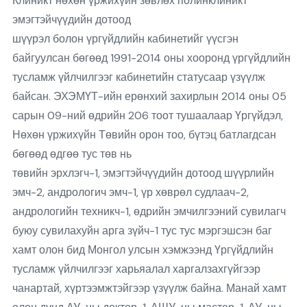
Клиникт нөхөн үржихүйн зөвлөх полинклиникт
эмэгтэйчүүдийн дотоод
шүүрэл болон үргүйдлийн кабинетийг үүсгэн
байгуулсан бөгөөд 1991-2014 оны хооронд үргүйдлийн
тусламж үйлчилгээг кабинетийн статусаар үзүүлж
байсан. ЭХЭМҮТ-ийн ерөнхий захирлын 2014 оны 05
сарын 09-ний өдрийн 206 тоот тушаалаар Үргүйдэл,
Нөхөн үржихүйн Төвийн орон тоо, бүтэц батлагдсан
бөгөөд өдгөө тус төв нь
төвийн эрхлэгч-1, эмэгтэйчүүдийн дотоод шүүрлийн
эмч-2, андрологич эмч-1, үр хөврөл судлаач-2,
андрологийн техникч-1, өдрийн эмчилгээний сувилагч
буюу сувилахуйн арга зүйч-1 тус тус мэргэшсэн баг
хамт олон бид Монгол улсын хэмжээнд Үргүйдлийн
тусламж үйлчилгээг харьяалал харгалзахгүйгээр
чанартай, хүртээмжтэйгээр үзүүлж байна. Манай хамт