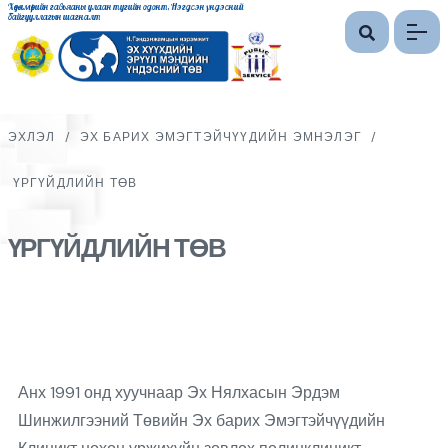
Хөдөлмөрийн гавьяаны улаан тугийн одонт, Нэгдсэн үндэсний
байгууллагын шагналт
ЭХЛЭЛ
/
ЭХ БАРИХ ЭМЭГТЭЙЧҮҮДИЙН ЭМНЭЛЭГ
/
ҮРГҮЙДЛИЙН ТӨВ
ҮРГҮЙДЛИЙН ТӨВ
Анх 1991 онд хуучнаар Эх Нялхасын Эрдэм
Шинжилгээний Төвийн Эх барих Эмэгтэйчүүдийн