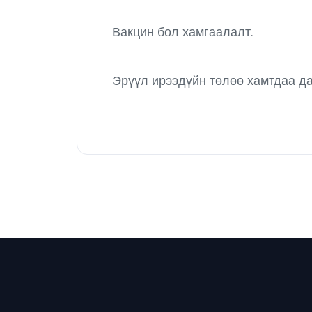
Вакцин бол хамгаалалт.
Эрүүл ирээдүйн төлөө хамтдаа д