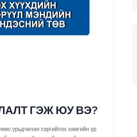
ЛАЛТ ГЭЖ ЮУ ВЭ?
өөс урьдчилан сэргийлэх хамгийн үр