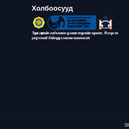
Холбоосууд
Хөдөлмөрийн гавьяаны улаан тугийн одонт, Нэгдсэн
үндэсний байгууллагын шагналт
ЭХ