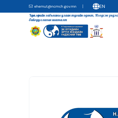
EN
ehemut@ncmch.gov.mn
Хөдөлмөрийн гавьяаны улаан тугийн одонт, Нэгдсэн үндэ
байгууллагын шагналт