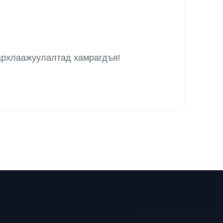
архлаажуулалтад хамрагдъя!