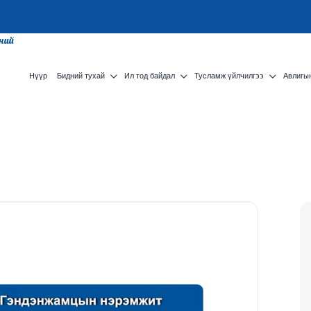
сний
Нүүр
Бидний тухай
Ил тод байдал
Тусламж үйлчилгээ
Авлигын