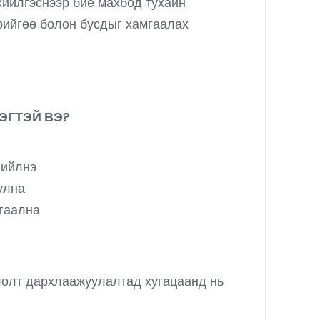
хийлгэснээр бие махбод тухайн
өрийгөө болон бусдыг хамгаалах
ЭГТЭЙ ВЭ?
гийлнэ
улна
мгаална
влолт дархлаажуулалтад хугацаанд нь