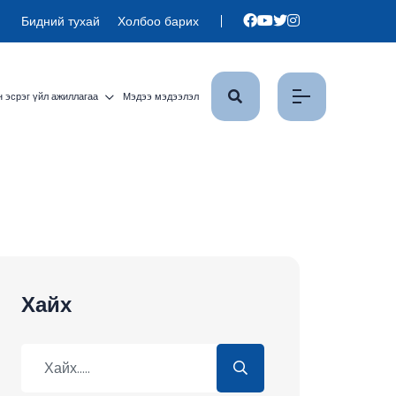
Бидний тухай
Холбоо барих
 эсрэг үйл ажиллагаа
Мэдээ мэдээлэл
Хайх