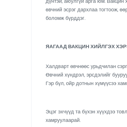
дүнтэй, аюулгүй арга юм. Вакцин 
өвчний эсрэг дархлаа тогтоож, ө
боломж бүрддэг.
ЯАГААД ВАКЦИН ХИЙЛГЭХ ХЭР
Халдварт өвчнөөс урьдчилан сэр
Өвчний хүндрэл, эрсдэлийг бууру
Гэр бүл, ойр дотнын хүмүүсээ ха
Эцэг эхчүүд та бүхэн хүүхдээ то
хамруулаарай.