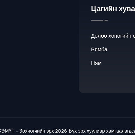
Цагийн хув
Долоо хоногийн 
Бямба
Ням
ЭМҮТ - Зохиогчийн эрх 2026. Бүх эрх хуулиар хамгаалагдс