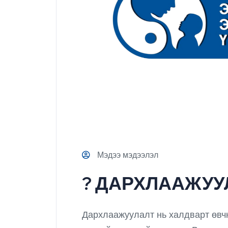
Мэдээ мэдээлэл
? ДАРХЛААЖУУ
Дархлаажуулалт нь халдварт өвчн