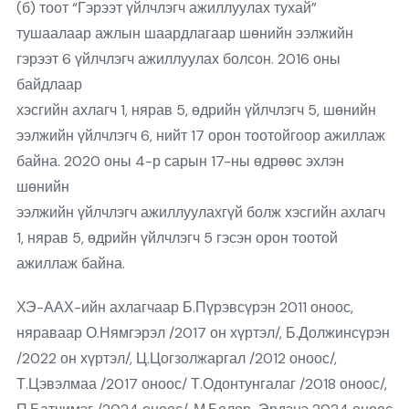
(б) тоот “Гэрээт үйлчлэгч ажиллуулах тухай”
тушаалаар ажлын шаардлагаар шөнийн ээлжийн
гэрээт 6 үйлчлэгч ажиллуулах болсон. 2016 оны
байдлаар
хэсгийн ахлагч 1, нярав 5, өдрийн үйлчлэгч 5, шөнийн
ээлжийн үйлчлэгч 6, нийт 17 орон тоотойгоор ажиллаж
байна. 2020 оны 4-р сарын 17-ны өдрөөс эхлэн
шөнийн
ээлжийн үйлчлэгч ажиллуулахгүй болж хэсгийн ахлагч
1, нярав 5, өдрийн үйлчлэгч 5 гэсэн орон тоотой
ажиллаж байна.
ХЭ-ААХ-ийн ахлагчаар Б.Пүрэвсүрэн 2011 оноос,
няраваар О.Нямгэрэл /2017 он хүртэл/, Б.Должинсүрэн
/2022 он хүртэл/, Ц.Цогзолжаргал /2012 оноос/,
Т.Цэвэлмаа /2017 оноос/ Т.Одонтунгалаг /2018 оноос/,