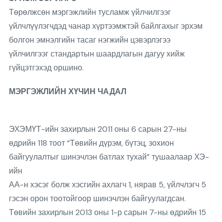
Төрөлжсөн мэргэжлийн тусламж үйлчилгээг
үйлчлүүлэгчдэд чанар хүртээмжтэй байлгахыг эрхэм
болгон эмнэлгийн тасаг нэгжийн цэвэрлэгээ
үйлчилгээг стандартын шаардлагын дагуу хийж
гүйцэтгэхэд оршино.
МЭРГЭЖЛИЙН ХҮЧИН ЧАДАЛ
ЭХЭМҮТ-ийн захирлын 2011 оны 6 сарын 27-ны
өдрийн 118 тоот “Төвийн дүрэм, бүтэц, зохион
байгуулалтыг шинэчлэн батлах тухай” тушаалаар ХЭ-
ийн
АА-н хэсэг болж хэсгийн ахлагч 1, нярав 5, үйлчлэгч 5
гэсэн орон тоотойгоор шинэчлэн байгуулагдсан.
Төвийн захирлын 2013 оны 1-р сарын 7-ны өдрийн 15