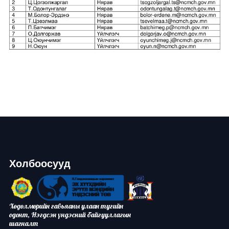
Холбоосууд
Хөдөлмөрийн гавьяаны улаан тугийн
одонт, Нэгдсэн үндэсний байгууллагын
шагналт