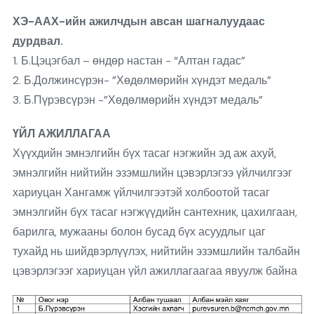
ХЭ-ААХ-ийн ажилчдын авсан шагналуудаас
дурдвал.
1. Б.Цэцэгбал – өндөр настан - “Алтан гадас”
2. Б.Должинсүрэн- ”Хөдөлмөрийн хүндэт медаль”
3. Б.Пүрэвсүрэн -”Хөдөлмөрийн хүндэт медаль”
ҮЙЛ АЖИЛЛАГАА
Хүүхдийн эмнэлгийн бүх тасаг нэгжийн эд аж ахуй,
эмнэлгийн нийтийн эзэмшлийн цэвэрлэгээ үйлчилгээг
хариуцан Хангамж үйлчилгээтэй холбоотой тасаг
эмнэлгийн бүх тасаг нэгжүүдийн сантехник, цахилгаан,
барилга, мужааны болон бусад бүх асуудлыг цаг
тухайд нь шийдвэрлүүлэх, нийтийн эзэмшлийн талбайн
цэвэрлэгээг хариуцан үйл ажиллагаагаа явуулж байна