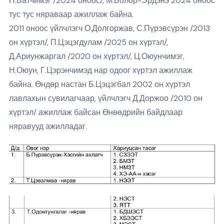
П.Батчимэг /2024 оноос/, М.Болор-Эрдэнэ 2024 оноос
тус тус няраваар ажиллаж байна.
2011 оноос үйлчлэгч О.Долгоржав, С.Пүрэвсүрэн /2013
он хүртэл/, П.Цэцэгдулам /2025 он хүртэл/,
Д.Ариунжаргал /2020 он хүртэл/, Ц.Оюунчимэг,
Н.Оюун, Г.Цэрэнчимэд нар одоог хүртэл ажиллаж
байна. Өндөр настан Б.Цэцэгбал 2002 он хүртэл
лавлахын сувилагчаар, үйлчлэгч Д.Доржоо /2010 он
хүртэл/ ажиллаж байсан Өнөөдрийн байдлаар
няравууд ажилладаг.