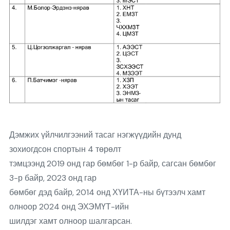
Дэмжих үйлчилгээний тасаг нэгжүүдийн дунд
зохиогдсон спортын 4 төрөлт
тэмцээнд 2019 онд гар бөмбөг 1-р байр, сагсан бөмбөг
3-р байр, 2023 онд гар
бөмбөг дэд байр, 2014 онд ХҮИТА-ны бүтээлч хамт
олноор 2024 онд ЭХЭМҮТ-ийн
шилдэг хамт олноор шалгарсан.