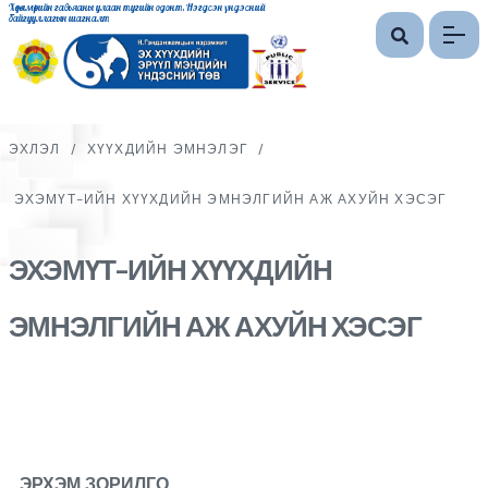
Хөдөлмөрийн гавьяаны улаан тугийн одонт, Нэгдсэн үндэсний
байгууллагын шагналт
ЭХЛЭЛ
/
ХҮҮХДИЙН ЭМНЭЛЭГ
/
ЭХЭМҮТ-ИЙН ХҮҮХДИЙН ЭМНЭЛГИЙН АЖ АХУЙН ХЭСЭГ
ЭХЭМҮТ-ИЙН ХҮҮХДИЙН
ЭМНЭЛГИЙН АЖ АХУЙН ХЭСЭГ
ЭРХЭМ ЗОРИЛГО