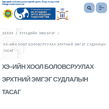
Хөдөлмөрийн гавьяаны улаан тугийн одонт, Нэгдсэн үндэсний
байгууллагын шагналт
ЭХЛЭЛ
/
ХҮҮХДИЙН ЭМНЭЛЭГ
/
ХЭ-ИЙН ХООЛ БОЛОВСРУУЛАХ ЭРХТНИЙ ЭМГЭГ СУДЛАЛЫН
ТАСАГ
ХЭ-ИЙН ХООЛ БОЛОВСРУУЛАХ
ЭРХТНИЙ ЭМГЭГ СУДЛАЛЫН
ТАСАГ