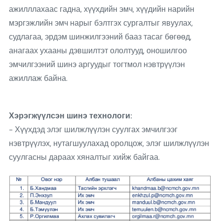
ажилллахаас гадна, хүүхдийн эмч, хүүдийн нарийн
мэргэжлийн эмч нарыг бэлтгэх сургалтыг явуулах,
судлагаа, эрдэм шинжилгээний бааз тасаг бөгөөд,
анагаах ухааны дэвшилтэт ололтууд, оношилгоо
эмчилгээний шинэ аргуудыг тогтмол нэвтрүүлэн
ажиллаж байна.
Хэрэгжүүлсэн шинэ технологи:
- Хүүхдэд элэг шилжлүүлэн суулгах эмчилгээг
нэвтрүүлэх, нутагшуулахад оролцож, элэг шилжлүүлэн
суулгасны дараах хяналтыг хийж байгаа.