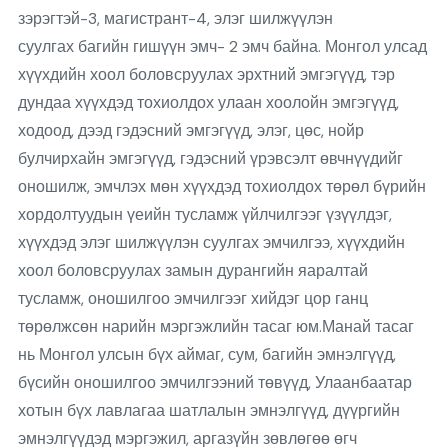
зэрэгтэй-3, магистрант-4, элэг шилжүүлэн
суулгах багийн гишүүн эмч- 2 эмч байна. Монгол улсад
хүүхдийн хоол боловсруулах эрхтний эмгэгүүд, тэр
дундаа хүүхдэд тохиолдох улаан хоолойн эмгэгүүд,
ходоод, дээд гэдэсний эмгэгүүд, элэг, цөс, нойр
булчирхайн эмгэгүүд, гэдэсний үрэвсэлт өвчнүүдийг
оношилж, эмчлэх мөн хүүхдэд тохиолдох төрөл бүрийн
хордолтуудын үеийн тусламж үйлчилгээг үзүүлдэг,
хүүхдэд элэг шилжүүлэн суулгах эмчилгээ, хүүхдийн
хоол боловсруулах замын дурангийн яаралтай
тусламж, оношилгоо эмчилгээг хийдэг цор ганц
төрөлжсөн нарийн мэргэжлийн тасаг юм.Манай тасаг
нь Монгол улсын бүх аймаг, сум, багийн эмнэлгүүд,
бүсийн оношилгоо эмчилгээний төвүүд, Улаанбаатар
хотын бүх лавлагаа шатлалын эмнэлгүүд, дүүргийн
эмнэлгүүдэд мэргэжил, аргазүйн зөвлөгөө өгч