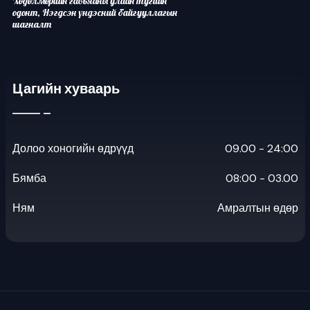
Хөдөлмөрийн гавьяаны улаан тугийн
одонт, Нэгдсэн үндэсний байгууллагын
шагналт
Цагийн хуваарь
Долоо хоногийн өдрүүд
09.00 - 24:00
Бямба
08:00 - 03.00
Ням
Амралтын өдөр