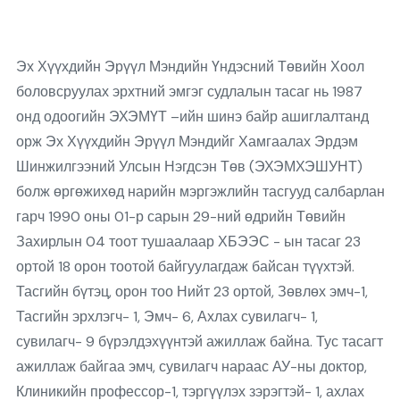
Эх Хүүхдийн Эрүүл Мэндийн Үндэсний Төвийн Хоол
боловсруулах эрхтний эмгэг судлалын тасаг нь 1987
онд одоогийн ЭХЭМҮТ –ийн шинэ байр ашиглалтанд
орж Эх Хүүхдийн Эрүүл Мэндийг Хамгаалах Эрдэм
Шинжилгээний Улсын Нэгдсэн Төв (ЭХЭМХЭШУНТ)
болж өргөжихөд нарийн мэргэжлийн тасгууд салбарлан
гарч 1990 оны 01-р сарын 29-ний өдрийн Төвийн
Захирлын 04 тоот тушаалаар ХБЭЭС - ын тасаг 23
ортой 18 орон тоотой байгуулагдаж байсан түүхтэй.
Тасгийн бүтэц, орон тоо Нийт 23 ортой, Зөвлөх эмч-1,
Тасгийн эрхлэгч- 1, Эмч- 6, Ахлах сувилагч- 1,
сувилагч- 9 бүрэлдэхүүнтэй ажиллаж байна. Тус тасагт
ажиллаж байгаа эмч, сувилагч нараас АУ-ны доктор,
Клиникийн профессор-1, тэргүүлэх зэрэгтэй- 1, ахлах