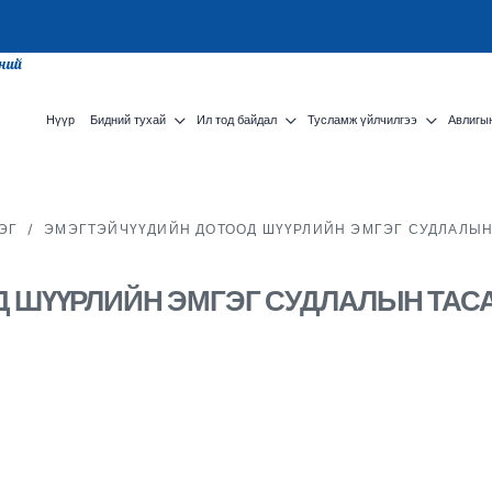
сний
Нүүр
Бидний тухай
Ил тод байдал
Тусламж үйлчилгээ
Авлигын
ЭГ
/
ЭМЭГТЭЙЧҮҮДИЙН ДОТООД ШҮҮРЛИЙН ЭМГЭГ СУДЛАЛЫН
 ШҮҮРЛИЙН ЭМГЭГ СУДЛАЛЫН ТАС