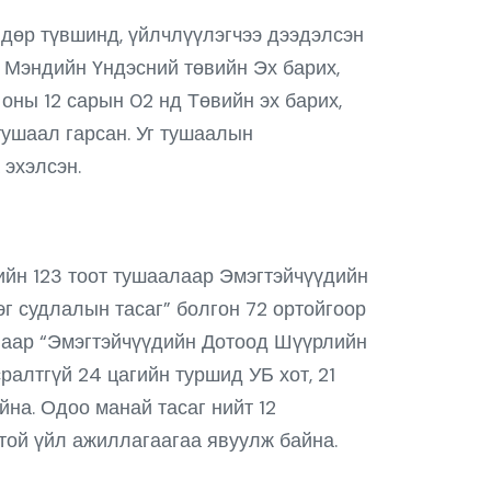
ндөр түвшинд, үйлчлүүлэгчээ дээдэлсэн
л Мэндийн Үндэсний төвийн Эх барих,
оны 12 сарын 02 нд Төвийн эх барих,
тушаал гарсан. Уг тушаалын
 эхэлсэн.
ийн 123 тоот тушаалаар Эмэгтэйчүүдийн
эг судлалын тасаг” болгон 72 ортойгоор
лаар “Эмэгтэйчүүдийн Дотоод Шүүрлийн
алтгүй 24 цагийн туршид УБ хот, 21
на. Одоо манай тасаг нийт 12
оотой үйл ажиллагаагаа явуулж байна.