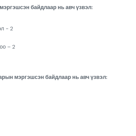
мэргэшсэн байдлаар нь авч үзвэл:
л - 2
оо – 2
арын мэргэшсэн байдлаар нь авч үзвэл: