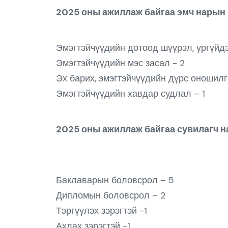
2025 оны ажиллаж байгаа эмч нарын 
Эмэгтэйчүүдийн дотоод шүүрэл, үргүйдэ
Эмэгтэйчүүдийн мэс засал - 2
Эх барих, эмэгтэйчүүдийн дүрс оношилг
Эмэгтэйчүүдийн хавдар судлал – 1
2025 оны ажиллаж байгаа сувилагч н
Баклаварын боловсрол – 5
Дипломын боловсрол – 2
Тэргүүлэх зэрэгтэй -1
Ахлах зэрэгтэй -1