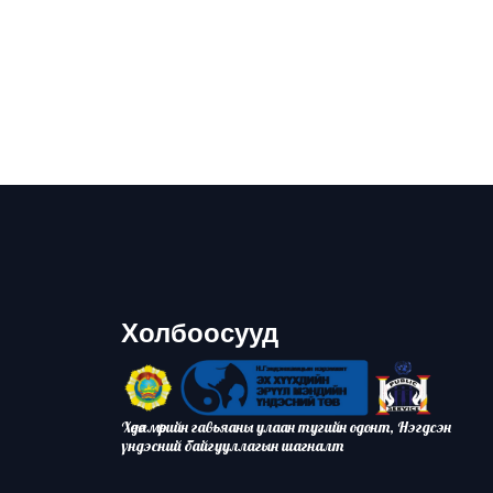
Холбоосууд
Хөдөлмөрийн гавьяаны улаан тугийн одонт, Нэгдсэн
үндэсний байгууллагын шагналт