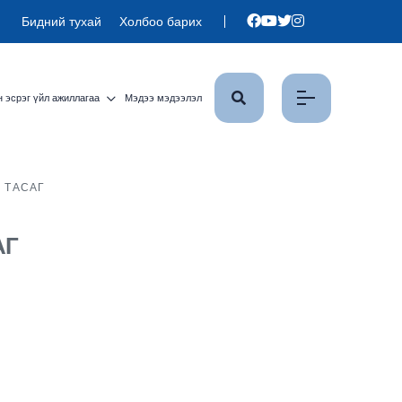
Бидний тухай
Холбоо барих
 эсрэг үйл ажиллагаа
Мэдээ мэдээлэл
 ТАСАГ
АГ