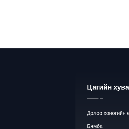
Цагийн хув
Долоо хоногийн 
Бямба