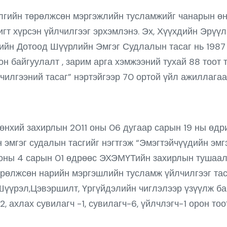
нэлгийн төрөлжсөн мэргэжлийн тусламжийг чанарын ө
игт хүрсэн үйлчилгээг эрхэмлэнэ. Эх, Хүүхдийн Эрүү
ийн Дотоод Шүүрлийн Эмгэг Судлалын тасаг нь 1987 
он байгуулалт , зарим арга хэмжээний тухай 88 тоот 
илгээний тасаг” нэртэйгээр 70 ортой үйл ажиллагаа
нхий захирлын 2011 оны 06 дугаар сарын 19 ны өдр
 эмгэг судалын тасгийг нэгтгэж “Эмэгтэйчүүдийн эмг
 оны 4 сарын 01 өдрөөс ЭХЭМҮТийн захирлын тушаа
рөлжсөн нарийн мэргэшлийн тусламж үйлчилгээг таср
үүрэл,Цэвэршилт, Үргүйдэлийн чиглэлээр үзүүлж бай
 2, ахлах сувилагч -1, сувилагч-6, үйлчлэгч-1 орон т