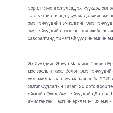
Зорилт : Монгол улсад эх, хүүхдэд эм
тав тухтай орчинд үзүүлж, дэлхийн жиш
эмэгтэйчүүдийн эмнэлгийн Эмэгтэйчүүд
эмэгтэйчүүдийн нэгдсэн клиникийн зохи
хавсралтанд “Эмэгтэйчүүдийн эмийн эмч
Эх Хүүхдийн Эрүүл Мэндийн Төвийн Ерө
мэс заслын тасаг болон Эмэгтэйчүүдийн
үйл ажиллагаа явуулж байсан ба 2025
Эмгэг Судлалын Тасаг” 36 ортойгоор тө
аймгийн Охид Эмэгтэйчүүдийн Дотоод Ш
ажилтантай. Тасгийн эрхлэгч-1, их эмч -