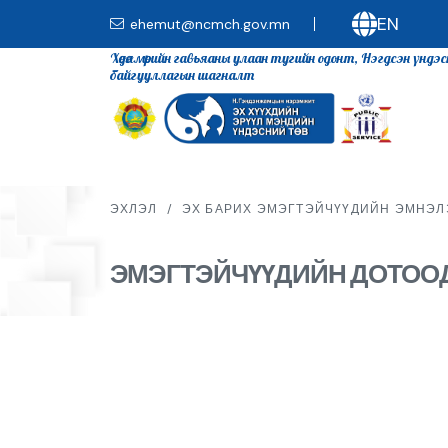
EN
ehemut@ncmch.gov.mn
Хөдөлмөрийн гавьяаны улаан тугийн одонт, Нэгдсэн үндэ
байгууллагын шагналт
ЭХЛЭЛ
/
ЭХ БАРИХ ЭМЭГТЭЙЧҮҮДИЙН ЭМНЭЛ
ЭМЭГТЭЙЧҮҮДИЙН ДОТООД