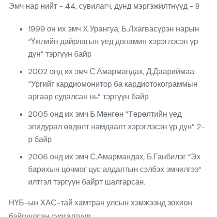
Эмч нар нийт - 44, сувилагч, дунд мэргэжилтнүүд - 8
1999 он их эмч Х.Урангуа, Б.Лхагвасүрэн нарын
“Үжлийн дайрлагын үед допамин хэрэглэсэн үр
дүн” тэргүүн байр
2002 онд их эмч С.Амармандах, Д.Даариймаа
“Ургийг кардиомонитор ба кардиотокограммын
аргаар судалсан нь” тэргүүн байр
2005 онд их эмч Б.Мөнгөн “Төрөлтийн үед
эпидурал өвдөлт намдаалт хэрэглэсэн үр дүн” 2-
р байр
2006 онд их эмч С.Амармандах, Б.Ганбилэг “Эх
барихын цочмог цус алдалтын сэлбэх эмчилгээ“
илтгэл тэргүүн байрт шалгарсан.
НҮБ-ын ХАС-тай хамтран улсын хэмжээнд зохион
байгуулсан сургалтууд: