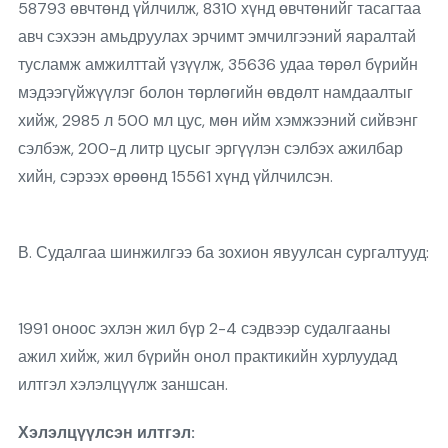
58793 өвчтөнд үйлчилж, 8310 хүнд өвчтөнийг тасагтаа
авч сэхээн амьдруулах эрчимт эмчилгээний яаралтай
тусламж амжилттай үзүүлж, 35636 удаа төрөл бүрийн
мэдээгүйжүүлэг болон төрлөгийн өвдөлт намдаалтыг
хийж, 2985 л 500 мл цус, мөн ийм хэмжээний сийвэнг
сэлбэж, 200-д литр цусыг эргүүлэн сэлбэх ажилбар
хийн, сэрээх өрөөнд 15561 хүнд үйлчилсэн.
В. Судалгаа шинжилгээ ба зохион явуулсан сургалтууд:
1991 оноос эхлэн жил бүр 2-4 сэдвээр судалгааны
ажил хийж, жил бүрийн онол практикийн хурлуудад
илтгэл хэлэлцүүлж заншсан.
Хэлэлцүүлсэн илтгэл: