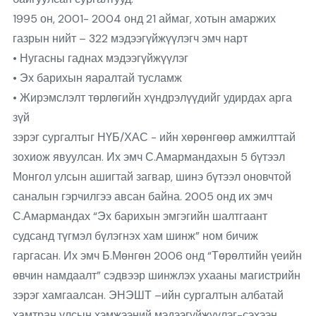
1995 он, 2001- 2004 онд 21 аймаг, хотын амаржих
газрын нийт – 322 мэдээгүйжүүлэгч эмч нарт
• Нугасны гаднах мэдээгүйжүүлэг
• Эх барихын яаралтай тусламж
• Жирэмслэлт төрлөгийн хүндрэлүүдийг удирдах арга
зүй
зэрэг сургалтыг НҮБ/ХАС - ийн хөрөнгөөр амжилттай
зохиож явуулсан. Их эмч С.Амармандахын 5 бүтээл
Монгол улсын ашигтай загвар, шинэ бүтээл оновчтой
саналын гэрчилгээ авсан байна. 2005 онд их эмч
С.Амармандах “Эх барихын эмгэгийн шалтгаант
судсанд түгмэл бүлэгнэх хам шинж” ном бичиж
гаргасан. Их эмч Б.Мөнгөн 2006 онд “Төрөлтийн үеийн
өвчин намдаалт” сэдвээр шинжлэх ухааны магистрийн
зэрэг хамгаалсан. ЭНЭШТ –ийн сургалтын албатай
хамтран улсын хэмжээний мэдээгүйжүүлэг-сэхээн