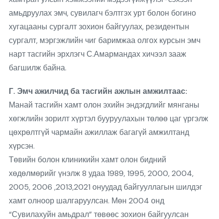
амьдруулах эмч, сувилагч бэлтгэх урт болон богино
хугацааны сургалт зохион байгуулах, резидентын
сургалт, мэргэжлийн чиг баримжаа олгох курсын эмч
нарт тасгийн эрхлэгч С.Амармандах хичээл зааж
багшилж байна.
Г. Эмч ажилчид ба тасгийн ажлын амжилтаас:
Манай тасгийн хамт олон эхийн эндэгдлийг мянганы
хөгжлийн зорилт хүртэл бууруулахын төлөө цаг үргэлж
цөхрөлтгүй чармайн ажиллаж багагүй амжилтанд
хүрсэн.
Төвийн болон клиникийн хамт олон бидний
хөдөлмөрийг үнэлж 8 удаа 1989, 1995, 2000, 2004,
2005, 2006 ,2013,2021 онуудад байгууллагын шилдэг
хамт олноор шалгаруулсан. Мөн 2004 онд
“Сувилахуйн амьдрал” төвөөс зохион байгуулсан