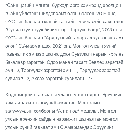
“Сайн цагийн мянган бурхад” арга хэмжээнд оролцон
“Сайн үйлстэн” шилдэг хамт олон болсон. 2016 онд
ОУС-ын баяраар манай тасгийн сувилахуйн хамт олон
“Сувилахуйн түүх бичилтээр- Тэргүүн байр”, 2018 оны
ОУС-ын баяраар “Ард түмний талархал хүлээсэн хамт
олон” С.Амармандах, 2021 онд Монгол улсын хүний
гавьяат их эмчээр шагнагдсан Сувилагч нарын 75% нь
бакалавр зэрэгтэй. Одоо манай тасагт Зөвлөх зэрэгтэй
эмч- 2, Тэргүүлэх зэрэгтэй эмч – 1, Тэргүүлэх зэрэгтэй
сувилагч-2, Ахлах зэрэгтэй сувилагч- 7•
Хөдөлмөрийн гавьяаны улаан тугийн одонт, Эрүүлийг
хамгаалахын тэргүүний ажилтан, Монголын
залуучуудын холбооны “Алтан од” медальт, Монгол
улсын ерөнхий сайдын нэрэмжит шагналтан монгол
улсын хүний гавьяат эмч С.Амармандах Эрүүлийг