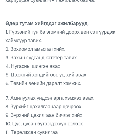
хариуцсан сувилагч - 1 ажиллаж байна.
Өдөр тутам хийгддэг ажилбарууд:
1. Гүрээний гүн ба эгэмний доорх вен сэтгүүрдэж
хаймсуур тавих.
2. Зохиомол амьсгал хийх.
3. Захын судсанд катетер тавих
4. Нугасны шингэн авах
5. Цээжний хөндийгөөс ус, хий авах
6. Төвийн венийн даралт хэмжих.
7. Амилуулах үндсэн арга хэмжээ авах.
8. Зүрхийг цахилгаанаар цочроох
9. Зүрхний цахилгаан бичлэг хийх
10. Цус, цусан бүтээгдэхүүн сэлбэх
11. Төрөлжсөн сувилгаа