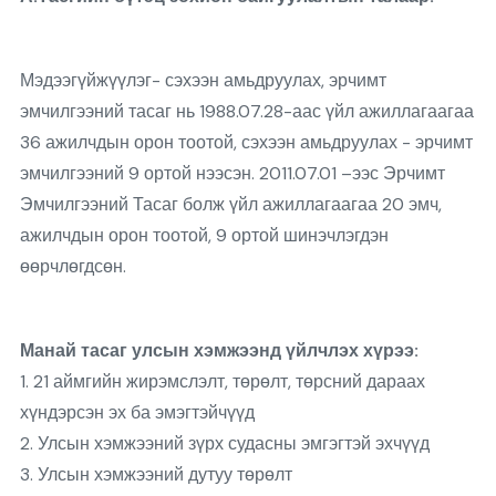
Мэдээгүйжүүлэг- сэхээн амьдруулах, эрчимт
эмчилгээний тасаг нь 1988.07.28-аас үйл ажиллагаагаа
36 ажилчдын орон тоотой, сэхээн амьдруулах - эрчимт
эмчилгээний 9 ортой нээсэн. 2011.07.01 –ээс Эрчимт
Эмчилгээний Тасаг болж үйл ажиллагаагаа 20 эмч,
ажилчдын орон тоотой, 9 ортой шинэчлэгдэн
өөрчлөгдсөн.
Манай тасаг улсын хэмжээнд үйлчлэх хүрээ:
1. 21 аймгийн жирэмслэлт, төрөлт, төрсний дараах
хүндэрсэн эх ба эмэгтэйчүүд
2. Улсын хэмжээний зүрх судасны эмгэгтэй эхчүүд
3. Улсын хэмжээний дутуу төрөлт