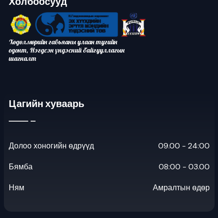
Холбоосууд
Хөдөлмөрийн гавьяаны улаан тугийн
одонт, Нэгдсэн үндэсний байгууллагын
шагналт
Цагийн хуваарь
Долоо хоногийн өдрүүд
09.00 - 24:00
Бямба
08:00 - 03.00
Ням
Амралтын өдөр