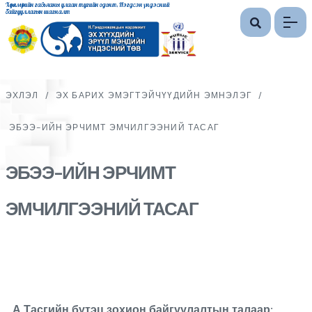
Хөдөлмөрийн гавьяаны улаан тугийн одонт, Нэгдсэн үндэсний
байгууллагын шагналт
ЭХЛЭЛ
/
ЭХ БАРИХ ЭМЭГТЭЙЧҮҮДИЙН ЭМНЭЛЭГ
/
ЭБЭЭ-ИЙН ЭРЧИМТ ЭМЧИЛГЭЭНИЙ ТАСАГ
ЭБЭЭ-ИЙН ЭРЧИМТ
ЭМЧИЛГЭЭНИЙ ТАСАГ
А.Тасгийн бүтэц зохион байгуулалтын талаар: