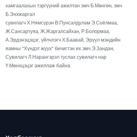
хамгаалахын тэргүүний ажилтан эмч Б.Мөнгөн, эмч
Б.Энхжаргал
сувилагч Х.Нямсүрэн В.Пунсалдулам Э.Соёлмаа,
Ж.Сансартуяа, Ж.Жаргалсайхан, Р.Болормаа,
А.Эрдэнэцэцэг, үйлчлэгч Х.Баавай, Эрүүл мэндийн
яамны “Хүндэт жуух” бичигтэн их эмч Э.Зандан,
Сувилагч Л.Нарангэрэл туслах сувилагч нар
Ү.Мөнхцэцэг ажиллаж байна.