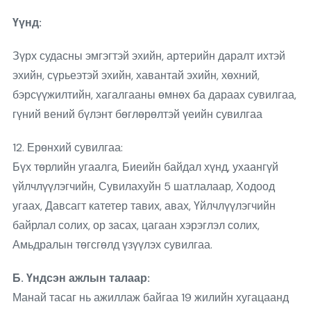
Үүнд:
Зүрх судасны эмгэгтэй эхийн, артерийн даралт ихтэй
эхийн, сүрьеэтэй эхийн, хавантай эхийн, хөхний,
бэрсүүжилтийн, хагалгааны өмнөх ба дараах сувилгаа,
гүний вений бүлэнт бөглөрөлтэй үеийн сувилгаа
12. Ерөнхий сувилгаа:
Бүх төрлийн угаалга, Биеийн байдал хүнд, ухаангүй
үйлчлүүлэгчийн, Сувилахуйн 5 шатлалаар, Ходоод
угаах, Давсагт катетер тавих, авах, Үйлчлүүлэгчийн
байрлал солих, ор засах, цагаан хэрэглэл солих,
Амьдралын төгсгөлд үзүүлэх сувилгаа.
Б. Үндсэн ажлын талаар:
Манай тасаг нь ажиллаж байгаа 19 жилийн хугацаанд