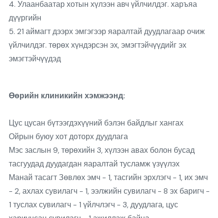
4. Улаанбаатар хотын хүлээн авч үйлчилдэг. харъяа
дүүргийн
5. 21 аймагт дээрх эмгэгээр яаралтай дуудлагаар очиж
үйлчилдэг. төрөх хүндэрсэн эх, эмэгтэйчүүдийг эх
эмэгтэйчүүдэд
Өөрийн клиникийн хэмжээнд:
Цус цусан бүтээгдэхүүний бэлэн байдлыг хангах
Ойрын буюу хот доторх дуудлага
Мэс заслын 9, төрөхийн 3, хүлээн авах болон бусад
тасгуудад дуудагдан яаралтай тусламж үзүүлэх
Манай тасагт Зөвлөх эмч - 1, тасгийн эрхлэгч - 1, их эмч
- 2, ахлах сувилагч - 1, ээлжийн сувилагч - 8 эх баригч -
1 туслах сувилагч - 1 үйлчлэгч - 3, дуудлага, цус